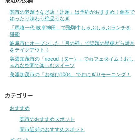
最近の投稿
関市の老舗うなぎ店「辻屋」は予約がおすすめ！個室で
ゆったり味わう絶品うなぎ
「馬喰一代 岐阜神田」で飛騨牛しゃぶしゃぶランチを
堪能
岐阜市にオープンした「月の祠」で話題の黒糖どら焼き
をテイクアウト！
美濃加茂市の「noeud（ヌー）」でカフェタイム！おし
ゃれな空間で楽しむスイーツ
美濃加茂市の「お結び1004」でおにぎりモーニング！
カテゴリー
おすすめ
関市のおすすめスポット
関市近郊のおすすめスポット
イベント