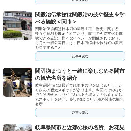
関鍛冶伝承館は関鍛冶の技や歴史を学
べる施設＜関市＞
関鍛冶伝承館は日本刀の製造工程・歴史に関する
様々な資料を展示されており、関市の刃物文化を体
験できる施設。様々なイベントが開催されており、
毎月の一般公開日には、日本刀鍛錬や技能師の実演
を見学すること...
記事を読む
関刃物まつりと一緒に楽しむめる関市
の観光名所を紹介
岐阜県関市には最近ではモネの池をはじめとしたた
くさんの観光スポットがあります。今回はそのなか
でも関刃物まつりが行われる会場近くのおすすめ観
光スポットを紹介。 関刃物まつり近郊の関市の観光
名所...
記事を読む
岐阜県関市と近郊の桜の名所、お花見