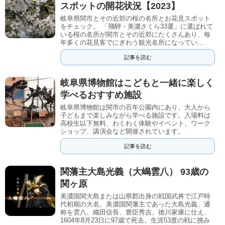
スポットの開花状況【2023】
岐阜県関市とその近郊の桜の名所とお花見スポット
をチェック。 「飛騨・美濃さくら33選」に選ばれて
いる桜の名所が関市とその近郊にたくさんあり、毎
年多くの花見客でにぎわう観光名所になってい...
記事を読む
岐阜県博物館はこどもと一緒に楽しく
学べるおすすめ施設
岐阜県博物館は関市の百年公園内にあり、大人から
子どもまで楽しみながら学べる施設です。入場料は
高校生以下無料、わくわく体験やイベント、ワーク
ショップ、講演会など開催されています。
記事を読む
関藩主大島光義（大嶋雲八） 93歳の
関ヶ原
美濃国関大島または山県郡出身の戦国武将で江戸時
代初期の大名。美濃国関藩主であった大島光義、通
称を雲八。織田信長、豊臣秀吉、徳川家康に仕え、
1604年8月23日に97歳で死去。生涯53度の戦に挑み