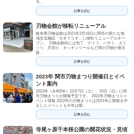
弓...
記事を読む
刃物会館が移転リニューアル
岐阜県刃物会館は2021年3月19日に関市の新たな地
域交流施設「せきてらす」に移転リニューアルオー
プン。 刃物会館内には包丁、ナイフ、ハサミ、カミ
ソリ、爪切り、キッチンツールなど関の刃物が展示
販...
記事を読む
2023年 関市刃物まつり開催日とイベ
ント案内
2023年（令和5年）10月7日（土）、10日（日）に関
市刃物まつりが開催予定です。 2022年刃物まつりイ
ベント情報 2022年の刃物まつりは2021年に開催を中
止したイベントも今年は開...
記事を読む
寺尾ヶ原千本桜公園の開花状況・見頃