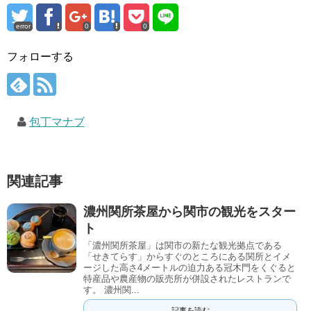
error
0
0
フォローする
包丁マナブ
関連記事
濃州関所茶屋から関市の観光をスター
ト
「濃州関所茶屋」は関市の新たな観光拠点である
「せきてらす」からすぐのところにある関所とイメ
ージした高さ4メートルの迫力ある冠木門をくぐると
特産品や農産物の販売所が併設されたレストランで
す。 濃州関...
記事を読む