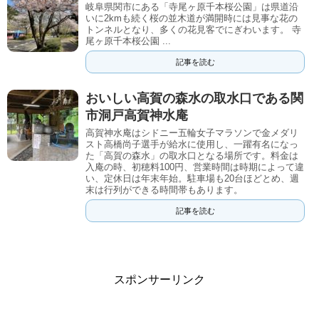
岐阜県関市にある「寺尾ヶ原千本桜公園」は県道沿
いに2kmも続く桜の並木道が満開時には見事な花の
トンネルとなり、多くの花見客でにぎわいます。 寺
尾ヶ原千本桜公園 ...
記事を読む
おいしい高賀の森水の取水口である関
市洞戸高賀神水庵
高賀神水庵はシドニー五輪女子マラソンで金メダリ
スト高橋尚子選手が給水に使用し、一躍有名になっ
た「高賀の森水」の取水口となる場所です。料金は
入庵の時、初穂料100円、営業時間は時期によって違
い、定休日は年末年始。駐車場も20台ほどとめ、週
末は行列ができる時間帯もあります。
記事を読む
スポンサーリンク