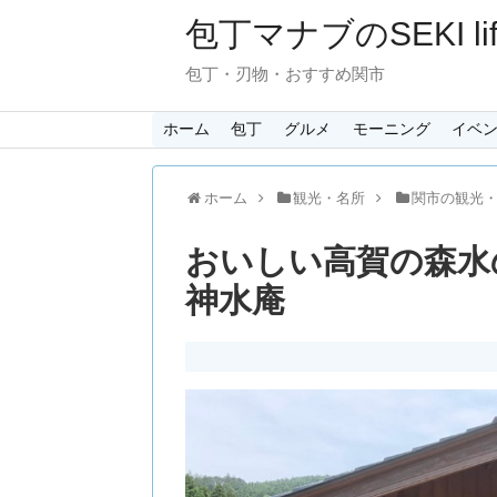
包丁マナブのSEKI lif
包丁・刃物・おすすめ関市
ホーム
包丁
グルメ
モーニング
イベ
ホーム
観光・名所
関市の観光
おいしい高賀の森水
神水庵