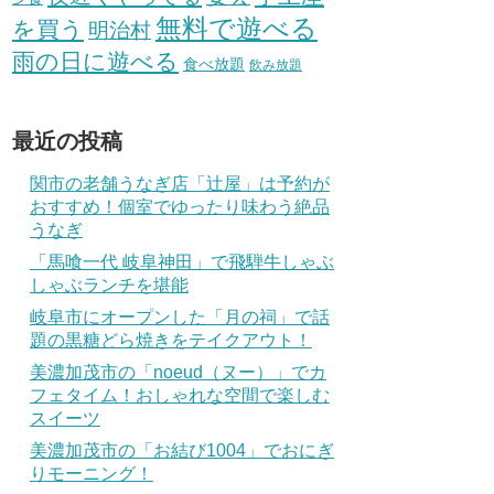
無料で遊べる
を買う
明治村
雨の日に遊べる
食べ放題
飲み放題
最近の投稿
関市の老舗うなぎ店「辻屋」は予約が
おすすめ！個室でゆったり味わう絶品
うなぎ
「馬喰一代 岐阜神田」で飛騨牛しゃぶ
しゃぶランチを堪能
岐阜市にオープンした「月の祠」で話
題の黒糖どら焼きをテイクアウト！
美濃加茂市の「noeud（ヌー）」でカ
フェタイム！おしゃれな空間で楽しむ
スイーツ
美濃加茂市の「お結び1004」でおにぎ
りモーニング！