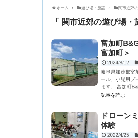
ホーム
遊び場・施設
関市近郊
「 関市近郊の遊び場・
富加町B&
富加町＞
2024/8/12
岐阜県加茂郡富加
ール、小児用プ
ます。 富加町B&
記事を読む
ドローン
体験
2022/4/25