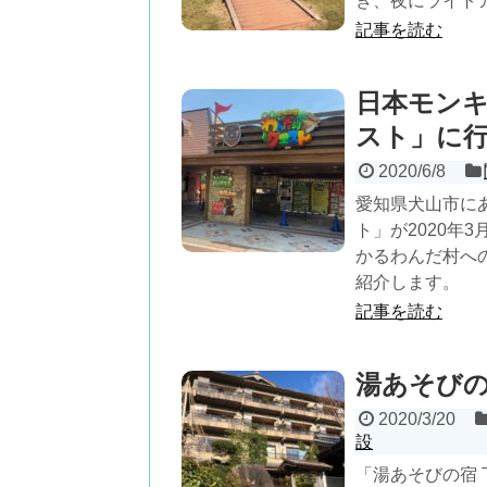
き、夜にライトア
記事を読む
日本モン
スト」に
2020/6/8
愛知県犬山市に
ト」が2020年
かるわんだ村へ
紹介します。
記事を読む
湯あそびの
2020/3/20
設
「湯あそびの宿