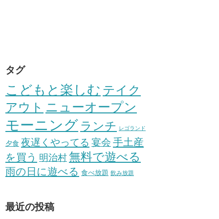
タグ
こどもと楽しむ
テイク
アウト
ニューオープン
モーニング
ランチ
レゴランド
手土産
夜遅くやってる
宴会
夕食
無料で遊べる
を買う
明治村
雨の日に遊べる
食べ放題
飲み放題
最近の投稿