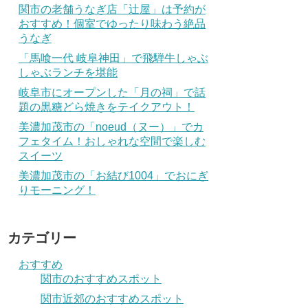
関市の老舗うなぎ店「辻屋」は予約が
おすすめ！個室でゆったり味わう絶品
うなぎ
「馬喰一代 岐阜神田」で飛騨牛しゃぶ
しゃぶランチを堪能
岐阜市にオープンした「月の祠」で話
題の黒糖どら焼きをテイクアウト！
美濃加茂市の「noeud（ヌー）」でカ
フェタイム！おしゃれな空間で楽しむ
スイーツ
美濃加茂市の「お結び1004」でおにぎ
りモーニング！
カテゴリー
おすすめ
関市のおすすめスポット
関市近郊のおすすめスポット