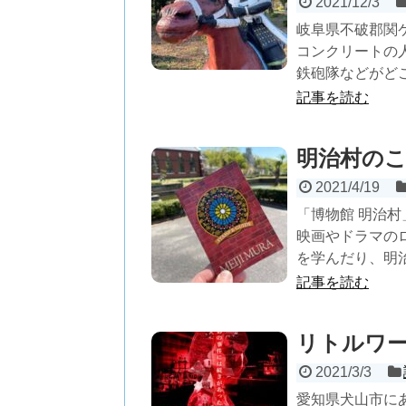
2021/12/3
岐阜県不破郡関
コンクリートの
鉄砲隊などがどこ
記事を読む
明治村の
2021/4/19
「博物館 明治村
映画やドラマの
を学んだり、明治
記事を読む
リトルワー
2021/3/3
愛知県犬山市に