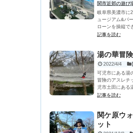
関市近郊の遊び
岐阜県美濃市に2
ュージアム&パ
ローンを操縦でき
記事を読む
湯の華冒
2022/4/4
可児市にある湯
冒険のアスレチッ
児市土田にある温
記事を読む
関ケ原ウ
ット