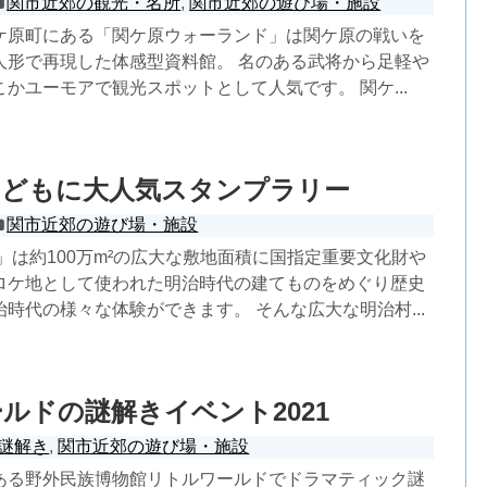
関市近郊の観光・名所
,
関市近郊の遊び場・施設
ケ原町にある「関ケ原ウォーランド」は関ケ原の戦いを
人形で再現した体感型資料館。 名のある武将から足軽や
かユーモアで観光スポットとして人気です。 関ケ...
こどもに大人気スタンプラリー
関市近郊の遊び場・施設
」は約100万m²の広大な敷地面積に国指定重要文化財や
ロケ地として使われた明治時代の建てものをめぐり歴史
時代の様々な体験ができます。 そんな広大な明治村...
ルドの謎解きイベント2021
謎解き
,
関市近郊の遊び場・施設
ある野外民族博物館リトルワールドでドラマティック謎