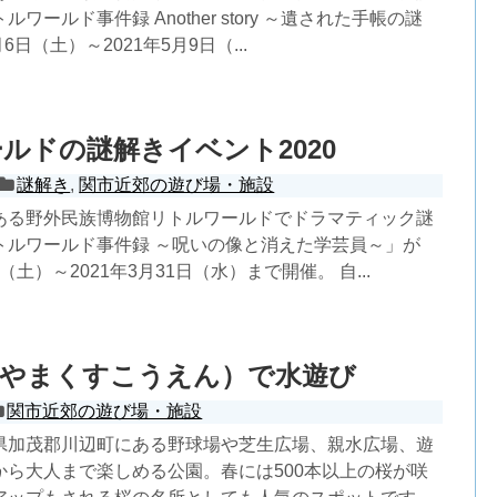
ワールド事件録 Another story ～遺された手帳の謎
6日（土）～2021年5月9日（...
ルドの謎解きイベント2020
謎解き
,
関市近郊の遊び場・施設
ある野外民族博物館リトルワールドでドラマティック謎
トルワールド事件録 ～呪いの像と消えた学芸員～」が
日（土）～2021年3月31日（水）まで開催。 自...
（やまくすこうえん）で水遊び
関市近郊の遊び場・施設
県加茂郡川辺町にある野球場や芝生広場、親水広場、遊
から大人まで楽しめる公園。春には500本以上の桜が咲