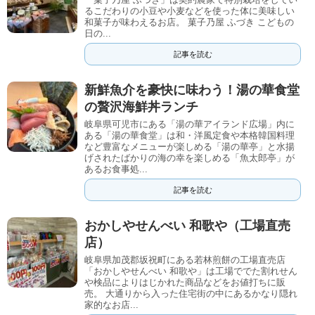
るこだわりの小豆や小麦などを使った体に美味しい
和菓子が味わえるお店。 菓子乃屋 ふづき こどもの
日の...
記事を読む
新鮮魚介を豪快に味わう！湯の華食堂
の贅沢海鮮丼ランチ
岐阜県可児市にある「湯の華アイランド広場」内に
ある「湯の華食堂」は和・洋風定食や本格韓国料理
など豊富なメニューが楽しめる「湯の華亭」と水揚
げされたばかりの海の幸を楽しめる「魚太郎亭」が
あるお食事処...
記事を読む
おかしやせんべい 和歌や（工場直売
店）
岐阜県加茂郡坂祝町にある若林煎餅の工場直売店
「おかしやせんべい 和歌や」は工場ででた割れせん
や検品によりはじかれた商品などをお値打ちに販
売。 大通りから入った住宅街の中にあるかなり隠れ
家的なお店...