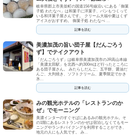
岐阜県郡上市美並町の国道156号線沿いにある「御菓
子処 わたなべ」は和菓子に洋菓子、パンもつくって
いる和洋菓子屋さんです。 クリーム大福や夏はくず
アイスがおすすめ。 御菓子処 わたなべ ...
記事を読む
美濃加茂の旨い団子屋【だんごろう
ず】でテイクアウト
「だんごろうず」は岐阜県美濃加茂市のJR高山本線
「美濃太田駅」を北西へ約300mほど行ったところに
ある団子屋さん。 みたらしだんご、五平餅、醤油だ
んご、大判焼き、ソフトクリーム、夏季限定でかき
氷...
記事を読む
みの観光ホテルの「レストランのか
ぜ」でモーニング
美濃インターのすぐそばにあるみの観光ホテル。そ
の1階にあるレストランのかぜは宿泊しなくてもモー
ニングやランチバイクングを利用することができ、
地元の人にも人気です。 み...