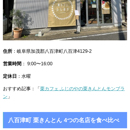
住所
：岐阜県加茂郡八百津町八百津4129-2
営業時間
： 9:00〜16:00
定休日
：水曜
おすすめ記事：「
栗カフェ ふじのやの栗きんとんモンブラ
ン
」
八百津町 栗きんとん 4つの名店を食べ比べ