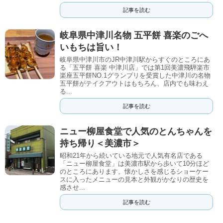
記事を読む
岐阜県中津川名物 五平餅 喜楽のごへ
いもちは旨い！
岐阜県中津川市のJR中津川駅からすぐのところにあ
る「五平餅 喜楽 中津川店」では第1回美濃飛騨楽市
楽座五平餅NO.1グランプリを受賞した中津川の名物
五平餅がテイクアウトはもちろん、店内でも味わえ
る...
記事を読む
ニュー柳屋食堂で人気のとんちゃんを
持ち帰り＜美濃市＞
昭和21年から続いている地元で人気有名店である
「ニュー柳屋食堂」は美濃市駅から歩いて10分ほど
のところにあります。懐かしさを感じるショーケー
スに入ったメニューの見本と外観がかなりの歴史を
感させ...
記事を読む