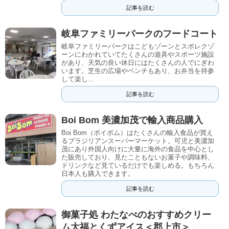
記事を読む
岐阜ファミリーパークのフードコート
岐阜ファミリーパークはこどもゾーンとスポレクゾ
ーンにわかれていてたくさんの遊具やスポーツ施設
があり、天気の良い休日にはたくさんの人でにぎわ
います。芝生の広場やベンチもあり、お弁当を持参
して楽し...
記事を読む
Boi Bom 美濃加茂で輸入商品購入
Boi Bom（ボイボム）はたくさんの輸入食品が買え
るブラジリアンスーパーマーケット。可児と美濃加
茂にあり外国人向けに大量に海外の食品を中心とし
た販売しており、見たこともないお菓子や調味料、
ドリンクなど見ているだけでも楽しめる。もちろん
日本人も購入できます。
記事を読む
御菓子処 わたなべのおすすめクリー
ム大福とくずアイス＜郡上市＞