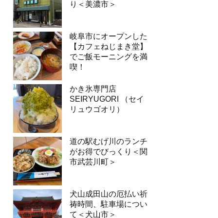
り＜美濃市＞
岐阜市にオープンした
【カフェねじまき堂】
でご飯モーニングを満
喫！
かき氷専門店
SEIRYUGORI （セイ
リュウゴオリ）
道の駅むげ川のランチ
がお得でびっくり＜関
市武芸川町＞
犬山成田山の厄払い祈
祷時間、駐車場につい
て＜犬山市＞