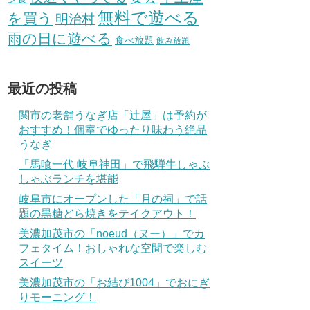
無料で遊べる
を買う
明治村
雨の日に遊べる
食べ放題
飲み放題
最近の投稿
関市の老舗うなぎ店「辻屋」は予約が
おすすめ！個室でゆったり味わう絶品
うなぎ
「馬喰一代 岐阜神田」で飛騨牛しゃぶ
しゃぶランチを堪能
岐阜市にオープンした「月の祠」で話
題の黒糖どら焼きをテイクアウト！
美濃加茂市の「noeud（ヌー）」でカ
フェタイム！おしゃれな空間で楽しむ
スイーツ
美濃加茂市の「お結び1004」でおにぎ
りモーニング！