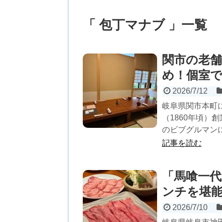
「 包丁マナブ 」一覧
関市の老
め！個室
2026/7/12
岐阜県関市本町
（1860年頃）
のビブグルマンにも
記事を読む
「馬喰一代
ンチを堪
2026/7/10