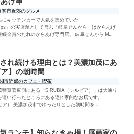
らあげ串
関市近郊のグルメ
生にキッチンカーで人気を集めていた
Ketchups」の実店舗として営む「岐阜せんから」はからあげ
続金賞のたれのからあげ専門店。 岐阜せんから M...
愛され続ける理由とは？美濃加茂にあ
ビア】の朝時間
関市近郊のカフェ・喫茶
警察署東側にある「SIRUBIA（シルビア）」は大通り
を這い行ったところにある隠れ家的なお店です。
ルビア） 美濃加茂市でゆったりとした朝時間を...
人気ランチ】知らなきゃ損！尾藤家の