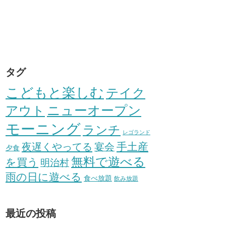
タグ
こどもと楽しむ
テイク
アウト
ニューオープン
モーニング
ランチ
レゴランド
手土産
夜遅くやってる
宴会
夕食
無料で遊べる
を買う
明治村
雨の日に遊べる
食べ放題
飲み放題
最近の投稿