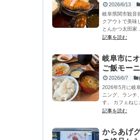
2026/6/13
岐阜県関市観音
クアウトで美味
とんかつ太田家 ..
記事を読む
岐阜市に
ご飯モー
2026/6/7
2026年5月に
ニング、ランチ
す。 カフェねじ
記事を読む
からあげ