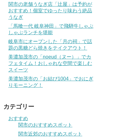
関市の老舗うなぎ店「辻屋」は予約が
おすすめ！個室でゆったり味わう絶品
うなぎ
「馬喰一代 岐阜神田」で飛騨牛しゃぶ
しゃぶランチを堪能
岐阜市にオープンした「月の祠」で話
題の黒糖どら焼きをテイクアウト！
美濃加茂市の「noeud（ヌー）」でカ
フェタイム！おしゃれな空間で楽しむ
スイーツ
美濃加茂市の「お結び1004」でおにぎ
りモーニング！
カテゴリー
おすすめ
関市のおすすめスポット
関市近郊のおすすめスポット