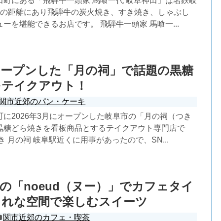
田町にある「飛騨牛一頭家 馬喰一代 岐阜神田」は名鉄岐
分の距離にあり飛騨牛の炭火焼き、すき焼き、しゃぶし
ーを堪能できるお店です。 飛騨牛一頭家 馬喰一...
オープンした「月の祠」で話題の黒糖
をテイクアウト！
関市近郊のパン・ケーキ
に2026年3月にオープンした岐阜市の「月の祠（つき
黒糖どら焼きを看板商品とするテイクアウト専門店で
き 月の祠 岐阜駅近くに用事があったので、SN...
の「noeud（ヌー）」でカフェタイ
ゃれな空間で楽しむスイーツ
関市近郊のカフェ・喫茶