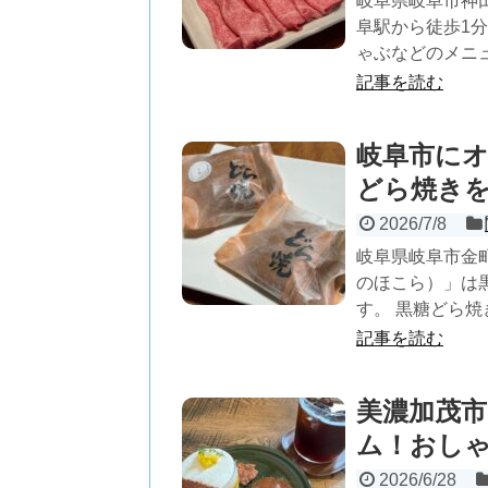
岐阜県岐阜市神
阜駅から徒歩1
ゃぶなどのメニュ
記事を読む
岐阜市に
どら焼き
2026/7/8
岐阜県岐阜市金町
のほこら）」は
す。 黒糖どら焼
記事を読む
美濃加茂市
ム！おし
2026/6/28