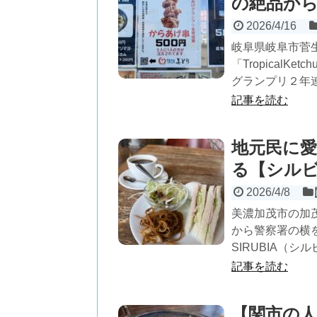
の絶品か
2026/4/16
岐阜県岐阜市菅
「Tropical
グランプリ２年連
記事を読む
地元民に
る【シル
2026/4/8
美濃加茂市の加茂
から警察署の横
SIRUBIA（シ
記事を読む
【関市の