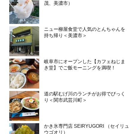
茂、美濃市）
ニュー柳屋食堂で人気のとんちゃんを
持ち帰り＜美濃市＞
岐阜市にオープンした【カフェねじま
き堂】でご飯モーニングを満喫！
道の駅むげ川のランチがお得でびっく
り＜関市武芸川町＞
かき氷専門店 SEIRYUGORI （セイリュ
ウゴオリ）