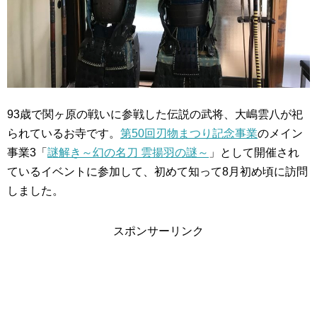
93歳で関ヶ原の戦いに参戦した伝説の武将、大嶋雲八が祀
られているお寺です。
第50回刃物まつり記念事業
のメイン
事業3「
謎解き～幻の名刀 雲揚羽の謎～
」として開催され
ているイベントに参加して、初めて知って8月初め頃に訪問
しました。
スポンサーリンク