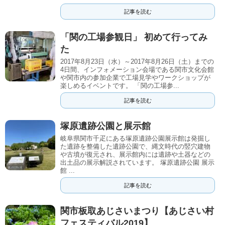
記事を読む
「関の工場参観日」 初めて行ってみ
た
2017年8月23日（水）～2017年8月26日（土）までの
4日間、インフォメーション会場である関市文化会館
や関市内の参加企業で工場見学やワークショップが
楽しめるイベントです。 「関の工場参...
記事を読む
塚原遺跡公園と展示館
岐阜県関市千疋にある塚原遺跡公園展示館は発掘し
た遺跡を整備した遺跡公園で、縄文時代の竪穴建物
や古墳が復元され、展示館内には遺跡や土器などの
出土品の展示解説されています。 塚原遺跡公園 展示
館 ...
記事を読む
関市板取あじさいまつり【あじさい村
フェスティバル2019】