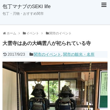
包丁マナブのSEKI life
包丁・刃物・おすすめ関市
ホーム
イベント
関市のイベント
大雲寺はあの大嶋雲八が祀られている寺
2017/9/23
関市のイベント
,
関市の観光・名所