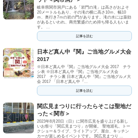
岐阜県関市洞戸にある「岩門の滝」は高さがおよそ
20メートルもあり、その滝の横に高さ10ｍ、幅10
ｍ、奥行き7ｍの岩の門があります。滝の水には薬効
があるといわれ、商売繁盛のため持ち帰る人もいま
す。 ...
記事を読む
日本ど真ん中『関』ご当地グルメ大会
2017
※日本ど真ん中『関』ご当地グルメ大会 2017 チラ
シ表 ※日本ど真ん中『関』ご当地グルメ大会
2017 チラシ裏 日本ど真ん中『関』ご当地グルメ大
会 2017 「日本ど真ん中『...
記事を読む
関広見まつりに行ったらそこは聖地だ
った＜関市＞
2023年8月20日（日）に関市広見を盛り上げる新し
いお祭り「関広見まつり」が開催。 聖地巡礼、トー
クショー＆ライブ、ライトアップ、屋台、キッチン
カーが楽しめるイベントです。 関広見まつり ...