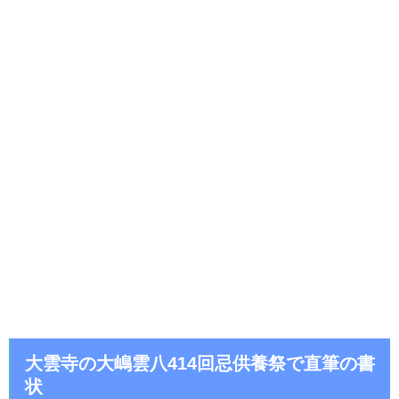
大雲寺の大嶋雲八414回忌供養祭で直筆の書
状