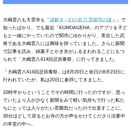
大嶋雲八も大雲寺も「
謎解き～幻の名刀 雲揚羽の謎～
」で
知ったばかり。でも最近「KUMOAGEHA」のアプリを子ど
もと一緒にやっていたので関市にゆかりがり、実在した武
将である大嶋雲八には興味を持っていました。さらに新聞
で記事を読み、綿菓子とかき氷がふるまわれることにもつ
られて「大嶋雲八414回忌供養祭」に行ってきました。
「大嶋雲八414回忌供養祭」は8月20日と命日の8月23日に
行われていたが、私は20日に参拝してきました。
10時半からということでその時間に行ったのですが、思っ
ていたより人が少なく新聞をみて軽い気持ちで行った私た
ちにとっては入りがたい雰囲気だったので出直すことに。
30分ほどして戻るとお寺の方が声をかけてくださり法要中
の本堂の中へ。