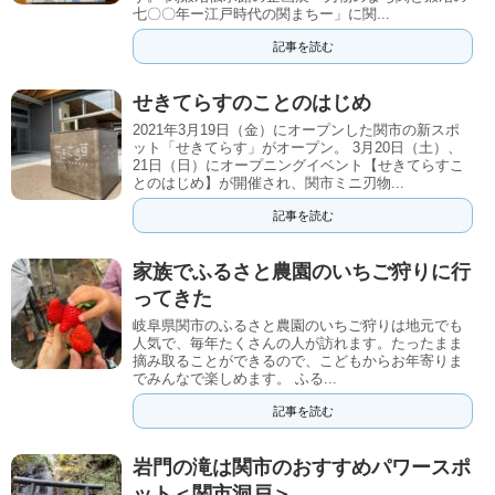
七〇〇年ー江戸時代の関まちー」に関...
記事を読む
せきてらすのことのはじめ
2021年3月19日（金）にオープンした関市の新スポ
ット「せきてらす」がオープン。 3月20日（土）、
21日（日）にオープニングイベント【せきてらすこ
とのはじめ】が開催され、関市ミニ刃物...
記事を読む
家族でふるさと農園のいちご狩りに行
ってきた
岐阜県関市のふるさと農園のいちご狩りは地元でも
人気で、毎年たくさんの人が訪れます。たったまま
摘み取ることができるので、こどもからお年寄りま
でみんなで楽しめます。 ふる...
記事を読む
岩門の滝は関市のおすすめパワースポ
ット＜関市洞戸＞