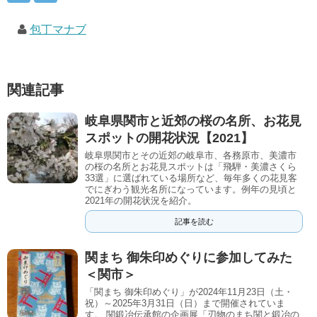
包丁マナブ
関連記事
岐阜県関市と近郊の桜の名所、お花見
スポットの開花状況【2021】
岐阜県関市とその近郊の岐阜市、各務原市、美濃市
の桜の名所とお花見スポットは「飛騨・美濃さくら
33選」に選ばれている場所など、毎年多くの花見客
でにぎわう観光名所になっています。例年の見頃と
2021年の開花状況を紹介。
記事を読む
関まち 御朱印めぐりに参加してみた
＜関市＞
「関まち 御朱印めぐり」が2024年11月23日（土・
祝）～2025年3月31日（日）まで開催されていま
す。 関鍛冶伝承館の企画展「刃物のまち関と鍛冶の