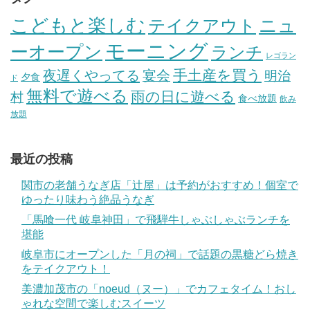
こどもと楽しむ
テイクアウト
ニュ
モーニング
ーオープン
ランチ
レゴラン
手土産を買う
夜遅くやってる
宴会
明治
夕食
ド
無料で遊べる
雨の日に遊べる
村
食べ放題
飲み
放題
最近の投稿
関市の老舗うなぎ店「辻屋」は予約がおすすめ！個室で
ゆったり味わう絶品うなぎ
「馬喰一代 岐阜神田」で飛騨牛しゃぶしゃぶランチを
堪能
岐阜市にオープンした「月の祠」で話題の黒糖どら焼き
をテイクアウト！
美濃加茂市の「noeud（ヌー）」でカフェタイム！おし
ゃれな空間で楽しむスイーツ