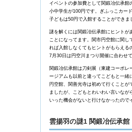
イベントの参加費として関鍛冶伝承館の
小中学生が100円です。ぎふっこカー
子どもは50円で入館することができま
謎を解くには関鍛冶伝承館にヒントが
ことになってます。関市円空館に関し
れば入館しなくてもヒントがもらえる
7月30日は円空川まつり開催に合わせ
関鍛冶伝承館は刀剣展（東建コーポレ
ージアムも以前と違ってこどもと一緒
円空館、関善光寺は初めて行くことが
ましたが、こどもとわいわい言いなが
いった機会がないと行けなかったので
雲揚羽の謎1 関鍛冶伝承館