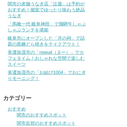
関市の老舗うなぎ店「辻屋」は予約が
おすすめ！個室でゆったり味わう絶品
うなぎ
「馬喰一代 岐阜神田」で飛騨牛しゃぶ
しゃぶランチを堪能
岐阜市にオープンした「月の祠」で話
題の黒糖どら焼きをテイクアウト！
美濃加茂市の「noeud（ヌー）」でカ
フェタイム！おしゃれな空間で楽しむ
スイーツ
美濃加茂市の「お結び1004」でおにぎ
りモーニング！
カテゴリー
おすすめ
関市のおすすめスポット
関市近郊のおすすめスポット