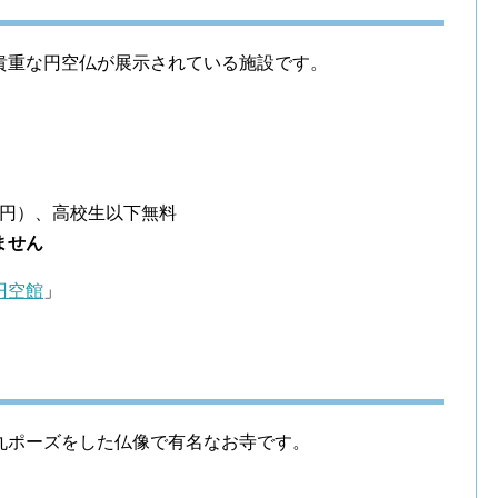
貴重な円空仏が展示されている施設です。
00円）、高校生以下無料
ません
円空館
」
丸ポーズをした仏像で有名なお寺です。