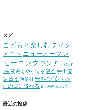
タグ
こどもと楽しむ
テイク
アウト
ニューオープン
モーニング
ランチ
レゴランド
手土産
夜遅くやってる
宴会
夕食
無料で遊べる
を買う
明治村
雨の日に遊べる
食べ放題
飲み放題
最近の投稿