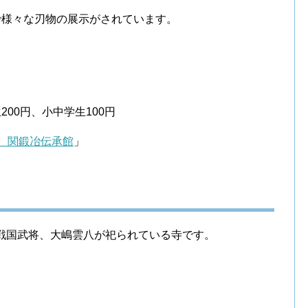
で様々な刃物の展示がされています。
00円、小中学生100円
 関鍛冶伝承館
」
の戦国武将、大嶋雲八が祀られている寺です。