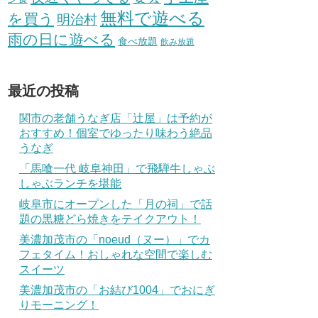
無料で遊べる
を買う
明治村
雨の日に遊べる
食べ放題
飲み放題
最近の投稿
関市の老舗うなぎ店「辻屋」は予約が
おすすめ！個室でゆったり味わう絶品
うなぎ
「馬喰一代 岐阜神田」で飛騨牛しゃぶ
しゃぶランチを堪能
岐阜市にオープンした「月の祠」で話
題の黒糖どら焼きをテイクアウト！
美濃加茂市の「noeud（ヌー）」でカ
フェタイム！おしゃれな空間で楽しむ
スイーツ
美濃加茂市の「お結び1004」でおにぎ
りモーニング！