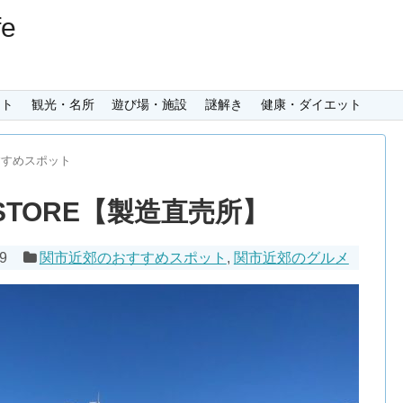
e
ント
観光・名所
遊び場・施設
謎解き
健康・ダイエット
すすめスポット
 STORE【製造直売所】
19
関市近郊のおすすめスポット
,
関市近郊のグルメ