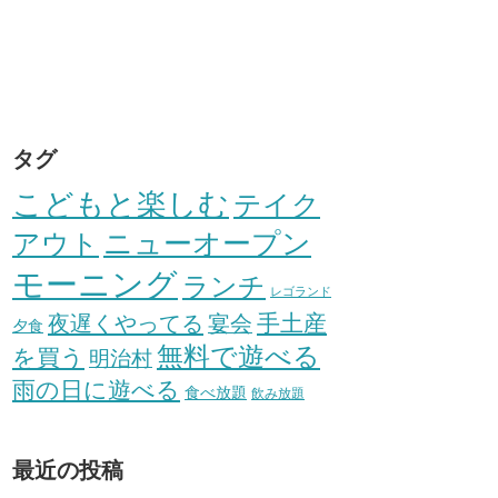
タグ
こどもと楽しむ
テイク
アウト
ニューオープン
モーニング
ランチ
レゴランド
手土産
夜遅くやってる
宴会
夕食
無料で遊べる
を買う
明治村
雨の日に遊べる
食べ放題
飲み放題
最近の投稿