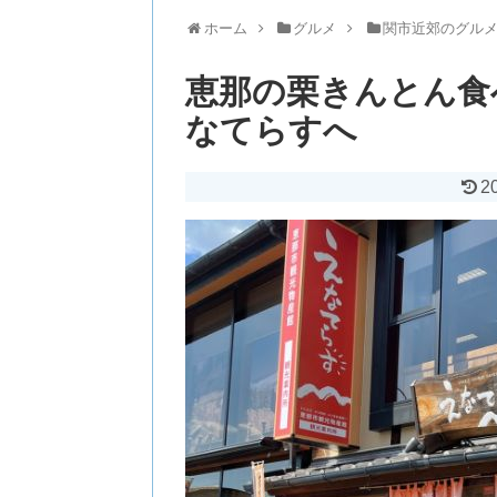
ホーム
グルメ
関市近郊のグル
恵那の栗きんとん食
なてらすへ
2