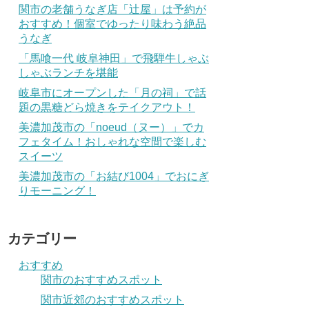
関市の老舗うなぎ店「辻屋」は予約が
おすすめ！個室でゆったり味わう絶品
うなぎ
「馬喰一代 岐阜神田」で飛騨牛しゃぶ
しゃぶランチを堪能
岐阜市にオープンした「月の祠」で話
題の黒糖どら焼きをテイクアウト！
美濃加茂市の「noeud（ヌー）」でカ
フェタイム！おしゃれな空間で楽しむ
スイーツ
美濃加茂市の「お結び1004」でおにぎ
りモーニング！
カテゴリー
おすすめ
関市のおすすめスポット
関市近郊のおすすめスポット