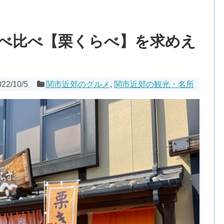
メ
べ比べ【栗くらべ】を求めえ
022/10/5
関市近郊のグルメ
,
関市近郊の観光・名所