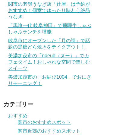
関市の老舗うなぎ店「辻屋」は予約が
おすすめ！個室でゆったり味わう絶品
うなぎ
「馬喰一代 岐阜神田」で飛騨牛しゃぶ
しゃぶランチを堪能
岐阜市にオープンした「月の祠」で話
題の黒糖どら焼きをテイクアウト！
美濃加茂市の「noeud（ヌー）」でカ
フェタイム！おしゃれな空間で楽しむ
スイーツ
美濃加茂市の「お結び1004」でおにぎ
りモーニング！
カテゴリー
おすすめ
関市のおすすめスポット
関市近郊のおすすめスポット