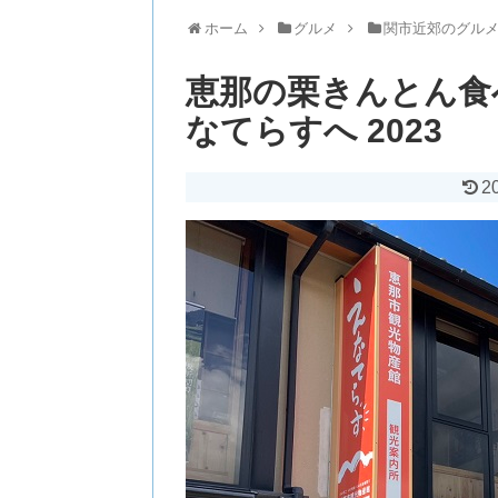
ホーム
グルメ
関市近郊のグル
恵那の栗きんとん食
なてらすへ 2023
2