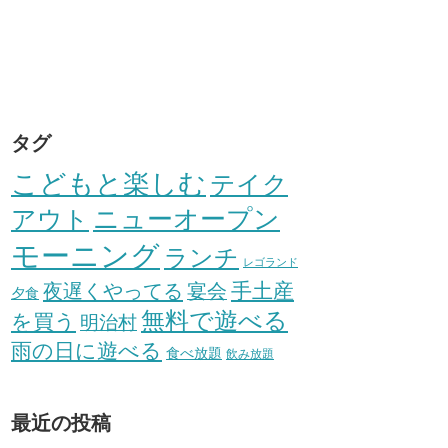
タグ
こどもと楽しむ
テイク
アウト
ニューオープン
モーニング
ランチ
レゴランド
手土産
夜遅くやってる
宴会
夕食
無料で遊べる
を買う
明治村
雨の日に遊べる
食べ放題
飲み放題
最近の投稿