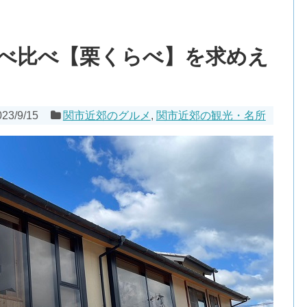
メ
べ比べ【栗くらべ】を求めえ
023/9/15
関市近郊のグルメ
,
関市近郊の観光・名所