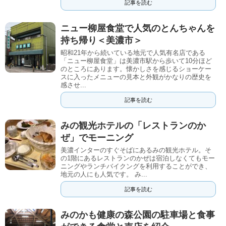
記事を読む
ニュー柳屋食堂で人気のとんちゃんを
持ち帰り＜美濃市＞
昭和21年から続いている地元で人気有名店である
「ニュー柳屋食堂」は美濃市駅から歩いて10分ほど
のところにあります。懐かしさを感じるショーケー
スに入ったメニューの見本と外観がかなりの歴史を
感させ...
記事を読む
みの観光ホテルの「レストランのか
ぜ」でモーニング
美濃インターのすぐそばにあるみの観光ホテル。そ
の1階にあるレストランのかぜは宿泊しなくてもモー
ニングやランチバイクングを利用することができ、
地元の人にも人気です。 み...
記事を読む
みのかも健康の森公園の駐車場と食事