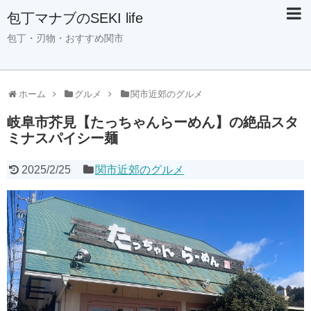
包丁マナブのSEKI life
包丁・刃物・おすすめ関市
ホーム
グルメ
関市近郊のグルメ
岐阜市芥見【たっちゃんらーめん】の絶品スタ
ミナスパイシー麺
2025/2/25
関市近郊のグルメ