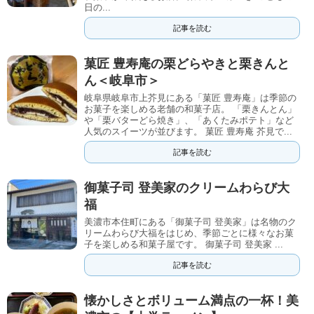
日の...
記事を読む
菓匠 豊寿庵の栗どらやきと栗きんと
ん＜岐阜市＞
岐阜県岐阜市上芥見にある「菓匠 豊寿庵」は季節の
お菓子を楽しめる老舗の和菓子店。 「栗きんとん」
や「栗バターどら焼き」、「あくたみポテト」など
人気のスイーツが並びます。 菓匠 豊寿庵 芥見で...
記事を読む
御菓子司 登美家のクリームわらび大
福
美濃市本住町にある「御菓子司 登美家」は名物のク
リームわらび大福をはじめ、季節ごとに様々なお菓
子を楽しめる和菓子屋です。 御菓子司 登美家 ...
記事を読む
懐かしさとボリューム満点の一杯！美