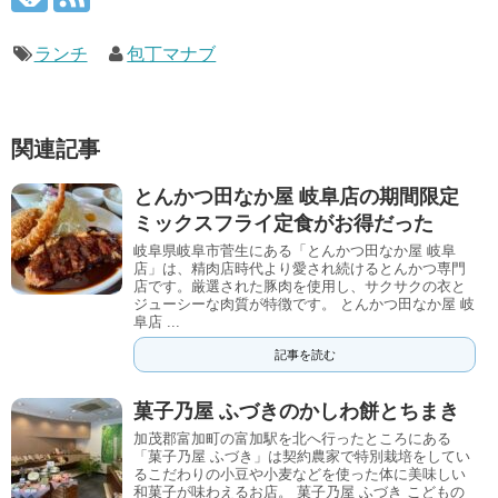
ランチ
包丁マナブ
関連記事
とんかつ田なか屋 岐阜店の期間限定
ミックスフライ定食がお得だった
岐阜県岐阜市菅生にある「とんかつ田なか屋 岐阜
店」は、精肉店時代より愛され続けるとんかつ専門
店です。厳選された豚肉を使用し、サクサクの衣と
ジューシーな肉質が特徴です。 とんかつ田なか屋 岐
阜店 ...
記事を読む
菓子乃屋 ふづきのかしわ餅とちまき
加茂郡富加町の富加駅を北へ行ったところにある
「菓子乃屋 ふづき」は契約農家で特別栽培をしてい
るこだわりの小豆や小麦などを使った体に美味しい
和菓子が味わえるお店。 菓子乃屋 ふづき こどもの