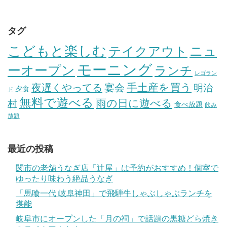
タグ
こどもと楽しむ
テイクアウト
ニュ
モーニング
ーオープン
ランチ
レゴラン
手土産を買う
夜遅くやってる
宴会
明治
夕食
ド
無料で遊べる
雨の日に遊べる
村
食べ放題
飲み
放題
最近の投稿
関市の老舗うなぎ店「辻屋」は予約がおすすめ！個室で
ゆったり味わう絶品うなぎ
「馬喰一代 岐阜神田」で飛騨牛しゃぶしゃぶランチを
堪能
岐阜市にオープンした「月の祠」で話題の黒糖どら焼き