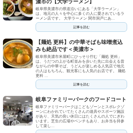
濃市の【大学ラーメン】
岐阜県美濃市の県道沿いにある「大学ラーメン」
は、地元の人々を中心に多くの人に愛されているラ
ーメン店です。 大学ラーメン 関市洞戸にあ...
記事を読む
【麺処 更科】の中華そばも味噌煮込
みも絶品です＜美濃市＞
岐阜県美濃市米屋町にひっそり佇む「麺処 更科」
は、うだつの上がる町並みを歩いた先に出会える昔
ながらの中華そば、うどんが楽しめる人気店で地元
の人はもちろん、観光客にも人気のお店です。 麺処
更科 ...
記事を読む
岐阜ファミリーパークのフードコート
岐阜ファミリーパークはこどもゾーンとスポレクゾ
ーンにわかれていてたくさんの遊具やスポーツ施設
があり、天気の良い休日にはたくさんの人でにぎわ
います。芝生の広場やベンチもあり、お弁当を持参
して楽し...