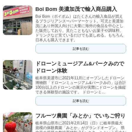
Boi Bom 美濃加茂で輸入商品購入
Boi Bom（ボイボム）はたくさんの輸入食品が買え
るブラジリアンスーパーマーケット。可児と美濃加
茂にあり外国人向けに大量に海外の食品を中心とし
た販売しており、見たこともないお菓子や調味料、
ドリンクなど見ているだけでも楽しめる。もちろん
日本人も購入できます。
記事を読む
ドローンミュージアム&パークみので
ドローン体験
岐阜県美濃市に2021年11月にオープンしたドローン
博物館「ドローンミュージアム&パークみの」は合計
100台以上のドローンの展示や実際にドローンを操縦
できる体験型の施設です。 ドローンミ...
記事を読む
フルーツ農園「みとか」でいちご狩り
岐阜県山県市に2021年2月14日（日）に岐阜県最大
規模の体験農園「みとか」がグランドオープン。 県