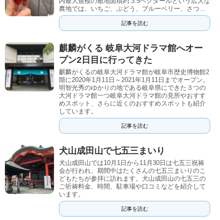
内最大規模の敷地面積約 3.5ヘクタールという広大な
農地では、いちご、ぶどう、ブルーベリー、さつ...
記事を読む
麒麟がくる 岐阜大河ドラマ館へオー
プン2日目に行ってきた
麒麟がくるの岐阜大河ドラマ館が岐阜市歴史博物館2
階に2020年1月11日～2021年1月11日までオープン。
明智光秀のゆかりの地である岐阜県にできた３つの
大河ドラマ館一つ岐阜大河ドラマ館の見所やおすす
めスポット、さらに近くのおすすめスポットも紹介
しています。
記事を読む
犬山成田山で七五三まいり
犬山成田山では10月1日から11月30日は七五三祝祷
会が行われ、期間中はたくさんの七五三まいりのこ
どもたちが参拝に訪れます。犬山成田山の七五三の
ご祈祷料金、時間、駐車場や口コミなどを紹介して
います。
記事を読む