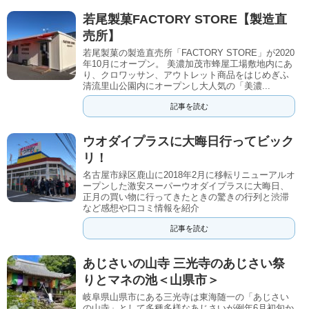
若尾製菓FACTORY STORE【製造直
売所】
若尾製菓の製造直売所「FACTORY STORE」が2020
年10月にオープン。 美濃加茂市蜂屋工場敷地内にあ
り、クロワッサン、アウトレット商品をはじめぎふ
清流里山公園内にオープンし大人気の「美濃...
記事を読む
ウオダイプラスに大晦日行ってビック
リ！
名古屋市緑区鹿山に2018年2月に移転リニューアルオ
ープンした激安スーパーウオダイプラスに大晦日、
正月の買い物に行ってきたときの驚きの行列と渋滞
など感想や口コミ情報を紹介
記事を読む
あじさいの山寺 三光寺のあじさい祭
りとマネの池＜山県市＞
岐阜県山県市にある三光寺は東海随一の「あじさい
の山寺」として多種多様なあじさいが例年6月初旬か