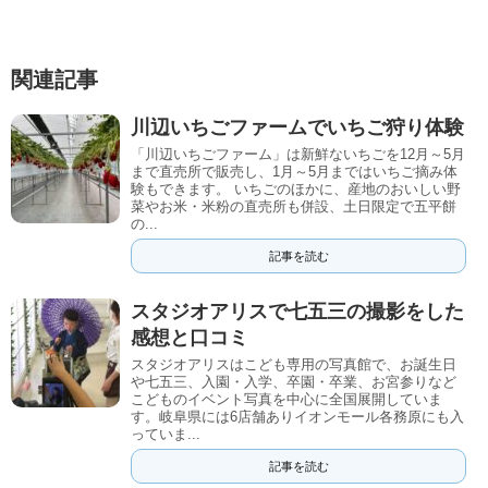
関連記事
川辺いちごファームでいちご狩り体験
「川辺いちごファーム」は新鮮ないちごを12月～5月
まで直売所で販売し、1月～5月まではいちご摘み体
験もできます。 いちごのほかに、産地のおいしい野
菜やお米・米粉の直売所も併設、土日限定で五平餅
の...
記事を読む
スタジオアリスで七五三の撮影をした
感想と口コミ
スタジオアリスはこども専用の写真館で、お誕生日
や七五三、入園・入学、卒園・卒業、お宮参りなど
こどものイベント写真を中心に全国展開していま
す。岐阜県には6店舗ありイオンモール各務原にも入
っていま...
記事を読む