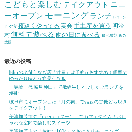
こどもと楽しむ
テイクアウト
ニュ
モーニング
ーオープン
ランチ
レゴラン
手土産を買う
夜遅くやってる
宴会
明治
夕食
ド
無料で遊べる
雨の日に遊べる
村
食べ放題
飲み
放題
最近の投稿
関市の老舗うなぎ店「辻屋」は予約がおすすめ！個室で
ゆったり味わう絶品うなぎ
「馬喰一代 岐阜神田」で飛騨牛しゃぶしゃぶランチを
堪能
岐阜市にオープンした「月の祠」で話題の黒糖どら焼き
をテイクアウト！
美濃加茂市の「noeud（ヌー）」でカフェタイム！おし
ゃれな空間で楽しむスイーツ
美濃加茂市の「お結び1004」でおにぎりモーニング！