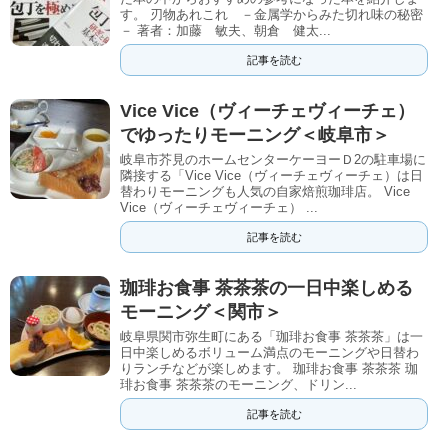
す。 刃物あれこれ －金属学からみた切れ味の秘密
－ 著者：加藤 敏夫、朝倉 健太...
記事を読む
Vice Vice（ヴィーチェヴィーチェ）
でゆったりモーニング＜岐阜市＞
岐阜市芥見のホームセンターケーヨーＤ2の駐車場に
隣接する「Vice Vice（ヴィーチェヴィーチェ）は日
替わりモーニングも人気の自家焙煎珈琲店。 Vice
Vice（ヴィーチェヴィーチェ） ...
記事を読む
珈琲お食事 茶茶茶の一日中楽しめる
モーニング＜関市＞
岐阜県関市弥生町にある「珈琲お食事 茶茶茶」は一
日中楽しめるボリューム満点のモーニングや日替わ
りランチなどが楽しめます。 珈琲お食事 茶茶茶 珈
琲お食事 茶茶茶のモーニング、ドリン...
記事を読む