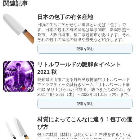
関連記事
日本の包丁の有名産地
日頃の生活に欠かせない道具といえば「包丁」で
す。日本の包丁の有名産地は阜県関市、新潟県燕三
条市、大阪府堺市、福井県越前市があります。それ
ぞれの包丁の産地の特徴や歴史など紹介します。
記事を読む
リトルワールドの謎解きイベント
2021 秋
愛知県犬山市にある野外民族博物館リトルワールド
でドラマティック謎解きゲーム「リトルワールド事
件録 吊り上げられた容疑者／嘘つきたちの企み」が
2021年9月23日（木）～2022年3月31日（木）まで...
記事を読む
材質によってこんなに違う！包丁の選
び方
包丁の材質（材料）は何がいい？ 料理をするといえ