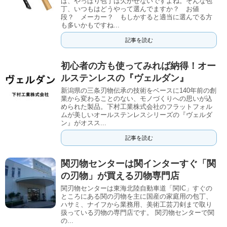
ば、やっぱり包丁は欠かせないですよね。そんな包
丁、いつもはどうやって選んでますか？ お値
段？ メーカー？ もしかすると適当に選んでる方
も多いかもですね...
記事を読む
初心者の方も使ってみれば納得！オー
ルステンレスの『ヴェルダン』
新潟県の三条刃物伝承の技術をベースに140年前の創
業から変わることのない、モノづくりへの思いが込
められた製品。下村工業株式会社のフラットフォル
ムが美しいオールステンレスシリーズの『ヴェルダ
ン』がオスス...
記事を読む
関刃物センターは関インターすぐ「関
の刃物」が買える刃物専門店
関刃物センターは東海北陸自動車道「関IC」すぐの
ところにある関の刃物を主に国産の家庭用の包丁、
ハサミ、ナイフから業務用、美術工芸刀剣まで取り
扱っている刃物の専門店です。 関刃物センターで関
の...