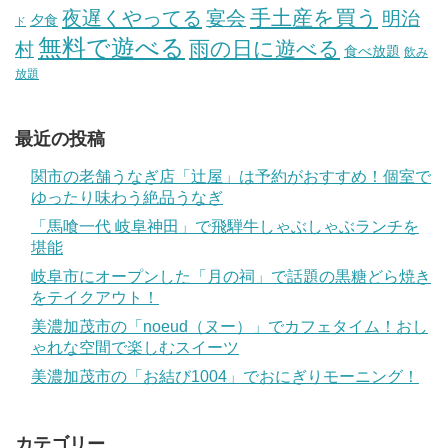
手土産を買う
夜遅くやってる
宴会
明治
夕食
ド
無料で遊べる
雨の日に遊べる
村
食べ放題
飲み
放題
最近の投稿
関市の老舗うなぎ店「辻屋」は予約がおすすめ！個室で
ゆったり味わう絶品うなぎ
「馬喰一代 岐阜神田」で飛騨牛しゃぶしゃぶランチを
堪能
岐阜市にオープンした「月の祠」で話題の黒糖どら焼き
をテイクアウト！
美濃加茂市の「noeud（ヌー）」でカフェタイム！おし
ゃれな空間で楽しむスイーツ
美濃加茂市の「お結び1004」でおにぎりモーニング！
カテゴリー