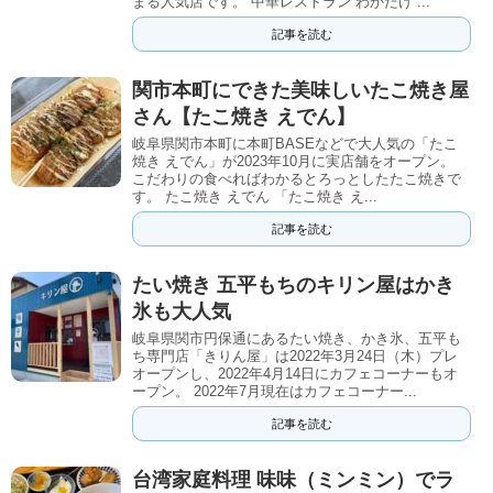
まる人気店です。 中華レストラン わかたけ ...
記事を読む
関市本町にできた美味しいたこ焼き屋
さん【たこ焼き えでん】
岐阜県関市本町に本町BASEなどで大人気の「たこ
焼き えでん」が2023年10月に実店舗をオープン。
こだわりの食べればわかるとろっとしたたこ焼きで
す。 たこ焼き えでん 「たこ焼き え...
記事を読む
たい焼き 五平もちのキリン屋はかき
氷も大人気
岐阜県関市円保通にあるたい焼き、かき氷、五平も
ち専門店「きりん屋」は2022年3月24日（木）プレ
オープンし、2022年4月14日にカフェコーナーもオ
ープン。 2022年7月現在はカフェコーナー...
記事を読む
台湾家庭料理 味味（ミンミン）でラ