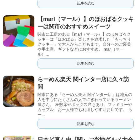
記事を読む
【marl（マール）】のほおばるクッキ
ーは関市のおすすめスイーツ
関市に工房のある【marl（マール）】のほおばるク
ッキーは「ほおばる」楽しさを追求した「もっちり
クッキー」で大人からこどもまで、自分へのご褒美
や手土産、ギフトなどにおすすめ。 marl（マー
ル）...
記事を読む
らーめん楽天 関インター店に久々訪
問
関市にある「らーめん楽天 関インター店」は地元の
人を中心にたくさんの人でにぎわっているラーメン
屋さん。 座敷席やボックス席もあり、ファミリーや
カップル、お一人様でも利用しやすいお店です。 ら
ー...
記事を読む
日本ど真ん中『関』ご当地グルメ大会