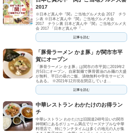
2017
※日本ど真ん中『関』ご当地グルメ大会 2017 チラ
シ表 ※日本ど真ん中『関』ご当地グルメ大会
2017 チラシ裏 日本ど真ん中『関』ご当地グルメ大
会 2017 「日本ど真ん中『...
記事を読む
「豚骨ラーメン かま豚」が関市市平
賀にオープン
「豚骨ラーメン かま豚」は関市の市平賀に2019年2
月5日にオープン。自家製麺で豚骨醤油のみ麺の大盛
が無料、平日の昼のご飯、漬物無料や学生サービス
もある。 ※2021年12月現在閉店していま...
記事を読む
中華レストラン わかたけのお得ラン
チ
中華レストラン わかたけは旧国道248号沿いの関市
神明町にあるボリューム満点でリーズナブルな中華
料理店で、特にランチタイムは多くの地元の人が集