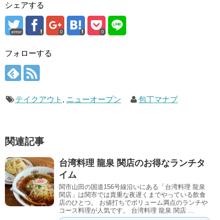
シェアする
error
0
0
フォローする
テイクアウト
,
ニューオープン
包丁マナブ
関連記事
台湾料理 龍泉 関店のお得なランチタ
イム
関市山田の国道156号線沿いにある「台湾料理 龍泉
関店」は関市では貴重な夜遅くまでやっている飲食
店のひとつ。 お値打ちでボリューム満点のランチや
コース料理が人気です。 台湾料理 龍泉 関店 ...