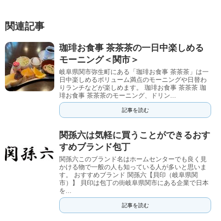
関連記事
珈琲お食事 茶茶茶の一日中楽しめる
モーニング＜関市＞
岐阜県関市弥生町にある「珈琲お食事 茶茶茶」は一
日中楽しめるボリューム満点のモーニングや日替わ
りランチなどが楽しめます。 珈琲お食事 茶茶茶 珈
琲お食事 茶茶茶のモーニング、ドリン...
記事を読む
関孫六は気軽に買うことができるおす
すめブランド包丁
関孫六このブランド名はホームセンターでも良く見
かける物で一般の人も知っている人が多いと思いま
す。 おすすめブランド 関孫六【貝印（岐阜県関
市）】 貝印は包丁の街岐阜県関市にある企業で日本
を...
記事を読む