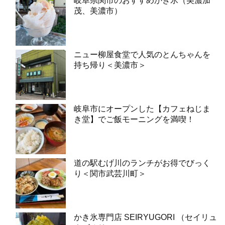
岐阜県関市のおすすめかき氷（美濃加
茂、美濃市）
ニュー柳屋食堂で人気のとんちゃんを
持ち帰り＜美濃市＞
岐阜市にオープンした【カフェねじま
き堂】でご飯モーニングを満喫！
道の駅むげ川のランチがお得でびっく
り＜関市武芸川町＞
かき氷専門店 SEIRYUGORI （セイリュ