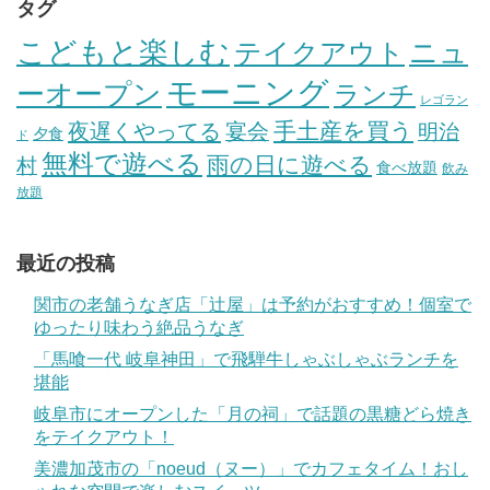
タグ
こどもと楽しむ
テイクアウト
ニュ
モーニング
ーオープン
ランチ
レゴラン
手土産を買う
夜遅くやってる
宴会
明治
夕食
ド
無料で遊べる
雨の日に遊べる
村
食べ放題
飲み
放題
最近の投稿
関市の老舗うなぎ店「辻屋」は予約がおすすめ！個室で
ゆったり味わう絶品うなぎ
「馬喰一代 岐阜神田」で飛騨牛しゃぶしゃぶランチを
堪能
岐阜市にオープンした「月の祠」で話題の黒糖どら焼き
をテイクアウト！
美濃加茂市の「noeud（ヌー）」でカフェタイム！おし