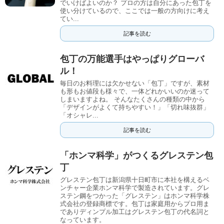
でいけばよいのか？ プロの方は自分にあった包丁を
使い分けているので、ここでは一般の方向けに考え
てい...
記事を読む
包丁の万能選手はやっぱりグローバ
ル！
毎日のお料理には欠かせない「包丁」ですが、素材
も形もお値段も様々で、一体どれかいいのか迷って
しまいますよね。 そんなたくさんの種類の中から
「デザインがよくて持ちやすい！」「切れ味抜群」
「オシャレ...
記事を読む
「ホンマ科学」がつくるグレステン包
丁
グレステン包丁は新潟県十日町市に本社を構えるベ
ンチャー企業ホンマ科学で製造されています。グレ
ステン鋼をつかった「グレステン」はホンマ科学株
式会社の登録商標です。包丁は家庭用からプロ用ま
でありディンプル加工はグレステン包丁の代名詞と
なっています。