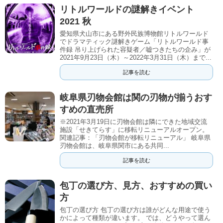
リトルワールドの謎解きイベント
2021 秋
愛知県犬山市にある野外民族博物館リトルワールド
でドラマティック謎解きゲーム「リトルワールド事
件録 吊り上げられた容疑者／嘘つきたちの企み」が
2021年9月23日（木）～2022年3月31日（木）まで...
記事を読む
岐阜県刃物会館は関の刃物が揃うおす
すめの直売所
※2021年3月19日に刃物会館は隣にできた地域交流
施設「せきてらす」に移転リニューアルオープン。
関連記事：「刃物会館が移転リニューアル」 岐阜県
刃物会館は、岐阜県関市にある共同...
記事を読む
包丁の選び方、見方、おすすめの買い
方
包丁の選び方 包丁の選び方は誰がどんな用途で使う
かによって種類が違います。 では、どうやって選ん