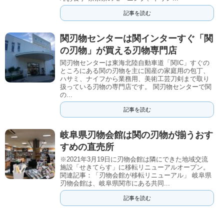
記事を読む
関刃物センターは関インターすぐ「関
の刃物」が買える刃物専門店
関刃物センターは東海北陸自動車道「関IC」すぐの
ところにある関の刃物を主に国産の家庭用の包丁、
ハサミ、ナイフから業務用、美術工芸刀剣まで取り
扱っている刃物の専門店です。 関刃物センターで関
の...
記事を読む
岐阜県刃物会館は関の刃物が揃うおす
すめの直売所
※2021年3月19日に刃物会館は隣にできた地域交流
施設「せきてらす」に移転リニューアルオープン。
関連記事：「刃物会館が移転リニューアル」 岐阜県
刃物会館は、岐阜県関市にある共同...
記事を読む