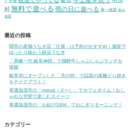
夜遅くやってる
宴会
明治
夕食
ド
無料で遊べる
雨の日に遊べる
村
食べ放題
飲み
放題
最近の投稿
関市の老舗うなぎ店「辻屋」は予約がおすすめ！個室で
ゆったり味わう絶品うなぎ
「馬喰一代 岐阜神田」で飛騨牛しゃぶしゃぶランチを
堪能
岐阜市にオープンした「月の祠」で話題の黒糖どら焼き
をテイクアウト！
美濃加茂市の「noeud（ヌー）」でカフェタイム！おし
ゃれな空間で楽しむスイーツ
美濃加茂市の「お結び1004」でおにぎりモーニング！
カテゴリー