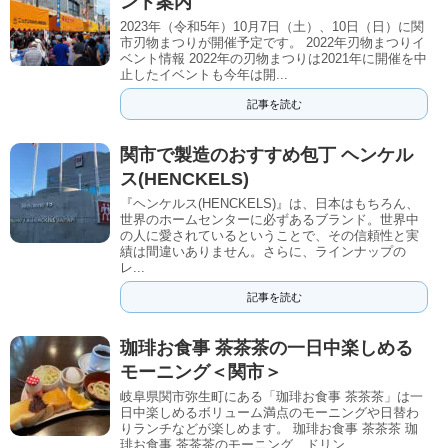
ント案内
2023年（令和5年）10月7日（土）、10日（日）に関
市刃物まつりが開催予定です。 2022年刃物まつりイ
ベント情報 2022年の刃物まつりは2021年に開催を中
止したイベントも今年は開...
記事を読む
関市で製造のおすすめ包丁 ヘンケル
ス(HENCKELS)
『ヘンケルス(HENCKELS)』は、日本はもちろん、
世界のホームセンターに必ずあるブランド。世界中
の人に愛されているということで、その信頼性と実
績は間違いありません。さらに、ラインナップの
レ...
記事を読む
珈琲お食事 茶茶茶の一日中楽しめる
モーニング＜関市＞
岐阜県関市弥生町にある「珈琲お食事 茶茶茶」は一
日中楽しめるボリューム満点のモーニングや日替わ
りランチなどが楽しめます。 珈琲お食事 茶茶茶 珈
琲お食事 茶茶茶のモーニング、ドリン...