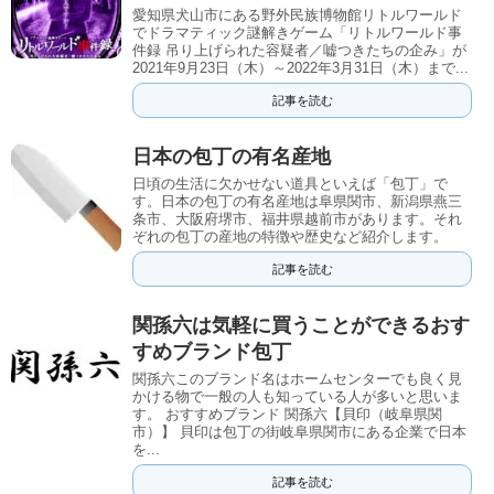
愛知県犬山市にある野外民族博物館リトルワールド
でドラマティック謎解きゲーム「リトルワールド事
件録 吊り上げられた容疑者／嘘つきたちの企み」が
2021年9月23日（木）～2022年3月31日（木）まで...
記事を読む
日本の包丁の有名産地
日頃の生活に欠かせない道具といえば「包丁」で
す。日本の包丁の有名産地は阜県関市、新潟県燕三
条市、大阪府堺市、福井県越前市があります。それ
ぞれの包丁の産地の特徴や歴史など紹介します。
記事を読む
関孫六は気軽に買うことができるおす
すめブランド包丁
関孫六このブランド名はホームセンターでも良く見
かける物で一般の人も知っている人が多いと思いま
す。 おすすめブランド 関孫六【貝印（岐阜県関
市）】 貝印は包丁の街岐阜県関市にある企業で日本
を...
記事を読む