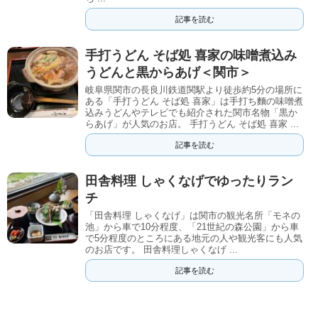
記事を読む
手打うどん そば処 喜家の味噌煮込み
うどんと黒からあげ＜関市＞
岐阜県関市の長良川鉄道関駅より徒歩約5分の場所に
ある「手打うどん そば処 喜家」は手打ち麵の味噌煮
込みうどんやテレビでも紹介された関市名物「黒か
らあげ」が人気のお店。 手打うどん そば処 喜家 ...
記事を読む
田舎料理 しゃくなげでゆったりラン
チ
「田舎料理 しゃくなげ」は関市の観光名所「モネの
池」から車で10分程度、「21世紀の森公園」から車
で5分程度のところにある地元の人や観光客にも人気
のお店です。 田舎料理しゃくなげ ...
記事を読む