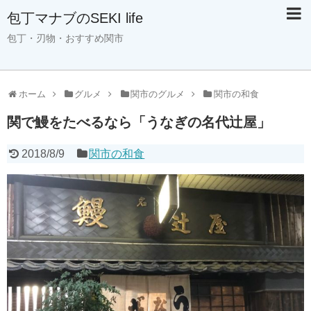
包丁マナブのSEKI life
包丁・刃物・おすすめ関市
ホーム
グルメ
関市のグルメ
関市の和食
関で鰻をたべるなら「うなぎの名代辻屋」
2018/8/9
関市の和食