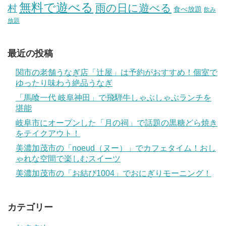
無料で遊べる
雨の日に遊べる
村
食べ放題
飲み
放題
最近の投稿
関市の老舗うなぎ店「辻屋」は予約がおすすめ！個室で
ゆったり味わう絶品うなぎ
「馬喰一代 岐阜神田」で飛騨牛しゃぶしゃぶランチを
堪能
岐阜市にオープンした「月の祠」で話題の黒糖どら焼き
をテイクアウト！
美濃加茂市の「noeud（ヌー）」でカフェタイム！おし
ゃれな空間で楽しむスイーツ
美濃加茂市の「お結び1004」でおにぎりモーニング！
カテゴリー