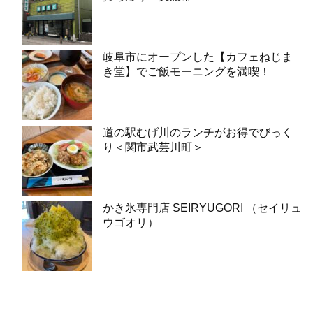
岐阜市にオープンした【カフェねじま
き堂】でご飯モーニングを満喫！
道の駅むげ川のランチがお得でびっく
り＜関市武芸川町＞
かき氷専門店 SEIRYUGORI （セイリュ
ウゴオリ）