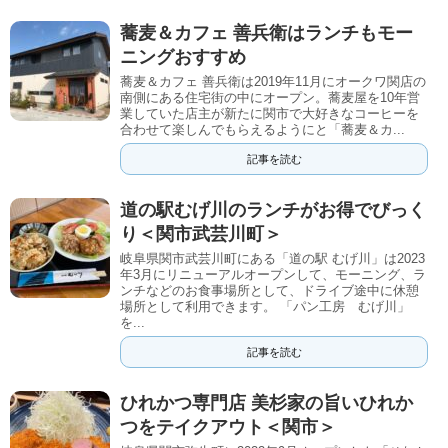
蕎麦＆カフェ 善兵衛はランチもモー
ニングおすすめ
蕎麦＆カフェ 善兵衛は2019年11月にオークワ関店の
南側にある住宅街の中にオープン。蕎麦屋を10年営
業していた店主が新たに関市で大好きなコーヒーを
合わせて楽しんでもらえるようにと「蕎麦＆カ...
記事を読む
道の駅むげ川のランチがお得でびっく
り＜関市武芸川町＞
岐阜県関市武芸川町にある「道の駅 むげ川」は2023
年3月にリニューアルオープンして、モーニング、ラ
ンチなどのお食事場所として、ドライブ途中に休憩
場所として利用できます。 「パン工房 むげ川」
を...
記事を読む
ひれかつ専門店 美杉家の旨いひれか
つをテイクアウト＜関市＞