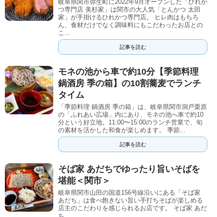
岐阜県関市弥生町に2022年9月オープンした「ひれか
つ専門店 美杉家」は関市の大人気「とんかつ 太田
家」が手掛けるひれかつ専門店。 ヒレ肉はもちろ
ん、食材だけでなく調味料にもこだわったお店との
こ...
記事を読む
モネの池から車で約10分【季節料理
鍋酒房 季の箱】の10割蕎麦でランチ
タイム
「季節料理 鍋酒房 季の箱」は、岐阜県関市洞戸栗原
の「ふれあい広場」内にあり、モネの池へ車で約10
分という好立地。11:00〜15:00のランチ営業で、旬
の素材を活かした和食が楽しめます。 季節...
記事を読む
そば家 あだちでゆったり旨いそばを
堪能＜関市＞
岐阜県関市山田の国道156号線沿いにある「そば家
あだち」は食べ飽きない旨い手打ちそばが楽しめる
店主のこだわりを感じられるお店です。 そば家 あだ
ち ...