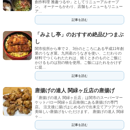
創作料理 雅趣つるや」としてリニューアルオープ
ン。 オーナーもかわり、店舗もメニューもリニュー
ア...
記事を読む
「みよし亭」のおすすめ絶品ひつまぶ
し
関市役所から車で２、3分のところにある平成11年創
業のうなぎ屋。九州産のうなぎを使い、こだわりの
材料でつくられたたれは、焼くときのものとご飯に
かけるものは別の物を使用。ご飯にはたれをかけず
に提...
記事を読む
唐揚げの達人 関緑ヶ丘店の唐揚げ
「唐揚げの達人 関緑ヶ丘店」は関市のスーパーマー
ケットバロー関緑ヶ丘店南側にある唐揚げの専門
店。 注文後に揚げはじめるので出来立てアツアツの
美味しい唐揚げをいただけます。 唐揚げの達人 関緑
ヶ...
記事を読む