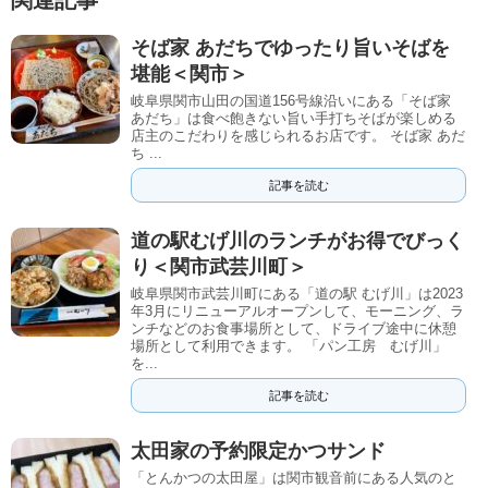
そば家 あだちでゆったり旨いそばを
堪能＜関市＞
岐阜県関市山田の国道156号線沿いにある「そば家
あだち」は食べ飽きない旨い手打ちそばが楽しめる
店主のこだわりを感じられるお店です。 そば家 あだ
ち ...
記事を読む
道の駅むげ川のランチがお得でびっく
り＜関市武芸川町＞
岐阜県関市武芸川町にある「道の駅 むげ川」は2023
年3月にリニューアルオープンして、モーニング、ラ
ンチなどのお食事場所として、ドライブ途中に休憩
場所として利用できます。 「パン工房 むげ川」
を...
記事を読む
太田家の予約限定かつサンド
「とんかつの太田屋」は関市観音前にある人気のと