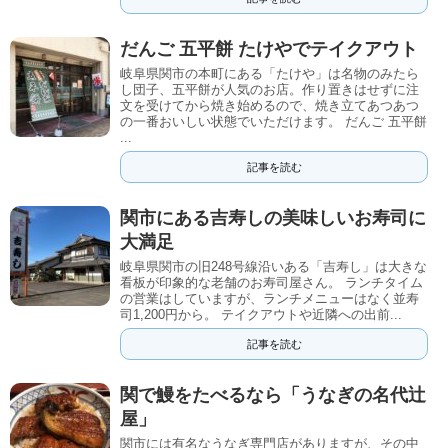
だんご 五平餅 たけやでテイクアウト
岐阜県関市の本町にある「たけや」は名物のみたら
し団子、五平餅が人気のお店。作り置きはせずに注
文を受けてから焼き始めるので、焼き立てあつあつ
の一番おいしい状態でいただけます。 だんご 五平餅
...
記事を読む
関市にある吉寿しの美味しいお寿司に
大満足
岐阜県関市の旧248号線沿いある「吉寿し」は大きな
看板が印象的な老舗のお寿司屋さん。 ランチタイム
の営業はしていますが、ランチメニューはなく並寿
司1,200円から。 テイクアウトや近隣への出前...
記事を読む
関で鰻をたべるなら「うなぎの名代辻
屋」
関市には有名なうなぎ専門店がありますが、その中