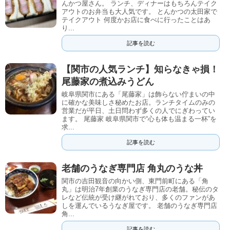
んかつ屋さん。 ランチ、ディナーはもちろんテイク
アウトのお弁当も大人気です。 とんかつの太田家で
テイクアウト 何度かお店に食べに行ったことはあ
り...
記事を読む
【関市の人気ランチ】知らなきゃ損！
尾藤家の煮込みうどん
岐阜県関市にある「尾藤家」は飾らない佇まいの中
に確かな美味しさ秘めたお店。ランチタイムのみの
営業だが平日、土日問わず多くの人でにぎわってい
ます。 尾藤家 岐阜県関市で“心も体も温まる一杯”を
求...
記事を読む
老舗のうなぎ専門店 角丸のうな丼
関市の吉田観音の向かい側、東門前町にある「角
丸」は明治7年創業のうなぎ専門店の老舗。秘伝のタ
レなど伝統が受け継がれており、多くのファンがあ
しを運んでいるうなぎ屋です。 老舗のうなぎ専門店
角...
記事を読む