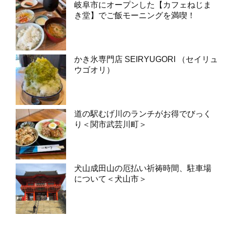
岐阜市にオープンした【カフェねじま
き堂】でご飯モーニングを満喫！
かき氷専門店 SEIRYUGORI （セイリュ
ウゴオリ）
道の駅むげ川のランチがお得でびっく
り＜関市武芸川町＞
犬山成田山の厄払い祈祷時間、駐車場
について＜犬山市＞