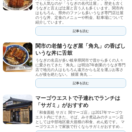
でも人気なのが「うなぎの名代辻屋」。歴史も古く
うなぎと言えば辻屋と言う人も多くいます。関市内
はもちろん、県外のファンも多いうなぎ専門店辻屋
のうな丼、定食のメニューや料金、駐車場について
紹介しています。
記事を読む
関市の老舗うなぎ屋「角丸」の香ばし
いうな丼に舌鼓
うなぎの名店が多い岐阜県関市で昔から多くの人々
に愛されてきた「角丸」は明治7年創業のうなぎ専門
店で地元の人はもちろん遠方からも足を運ぶお客さ
んが後を絶たない。 鰻屋 角丸 ...
記事を読む
マーゴウエストで子連れでランチは
「サガミ」がおすすめ
「和食面処 サガミ 関マーゴ店」は2017年マーゴウ
エスト内にできた、そば、みそ煮込みのチェーン店
としては中部地区最大規模の和食、めん処です。 マ
ーゴウエストで家族で行くならサガミがおすすめ...