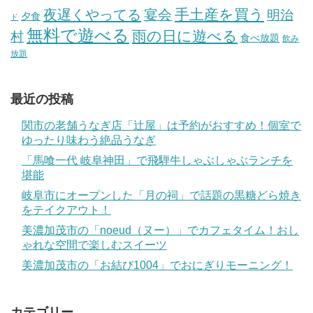
手土産を買う
夜遅くやってる
宴会
明治
夕食
ド
無料で遊べる
雨の日に遊べる
村
食べ放題
飲み
放題
最近の投稿
関市の老舗うなぎ店「辻屋」は予約がおすすめ！個室で
ゆったり味わう絶品うなぎ
「馬喰一代 岐阜神田」で飛騨牛しゃぶしゃぶランチを
堪能
岐阜市にオープンした「月の祠」で話題の黒糖どら焼き
をテイクアウト！
美濃加茂市の「noeud（ヌー）」でカフェタイム！おし
ゃれな空間で楽しむスイーツ
美濃加茂市の「お結び1004」でおにぎりモーニング！
カテゴリー