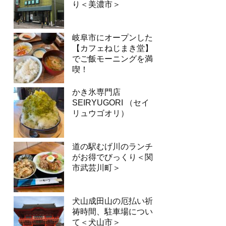
り＜美濃市＞
岐阜市にオープンした
【カフェねじまき堂】
でご飯モーニングを満
喫！
かき氷専門店
SEIRYUGORI （セイ
リュウゴオリ）
道の駅むげ川のランチ
がお得でびっくり＜関
市武芸川町＞
犬山成田山の厄払い祈
祷時間、駐車場につい
て＜犬山市＞