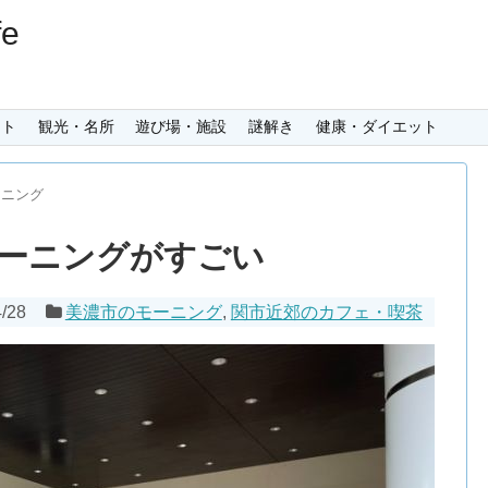
e
ント
観光・名所
遊び場・施設
謎解き
健康・ダイエット
ーニング
ーニングがすごい
4/28
美濃市のモーニング
,
関市近郊のカフェ・喫茶