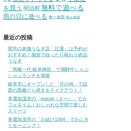
無料で遊べる
を買う
明治村
雨の日に遊べる
食べ放題
飲み放題
最近の投稿
関市の老舗うなぎ店「辻屋」は予約が
おすすめ！個室でゆったり味わう絶品
うなぎ
「馬喰一代 岐阜神田」で飛騨牛しゃぶ
しゃぶランチを堪能
岐阜市にオープンした「月の祠」で話
題の黒糖どら焼きをテイクアウト！
美濃加茂市の「noeud（ヌー）」でカ
フェタイム！おしゃれな空間で楽しむ
スイーツ
美濃加茂市の「お結び1004」でおにぎ
りモーニング！