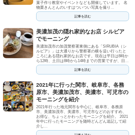
菓子作り教室やイベントなども開催しています。 名
物栗きんとんのいすはついつい写真を撮り...
記事を読む
美濃加茂の隠れ家的なお店 シルビア
でモーニング
美濃加茂市の加茂警察署東側にある「SIRUBIA（シ
ルビア）」は大通りから警察署の横を這い行ったと
ころにある隠れ家的なお店です。現在は平日は8時か
ら12時、土日は8時から14時までの営業ですが、日...
記事を読む
2021年に行った関市、岐阜市、各務
原市、美濃加茂市、美濃市、可児市の
モーニングを紹介
2021年行った地元関市を中心に、岐阜市、各務原
市、美濃加茂市、美濃市、可児市などのおすすめ、
お得な、ちょっとかわったモーニングを紹介。 2021
年中に行ったモーニングを随時どんどん追記して紹
介し...