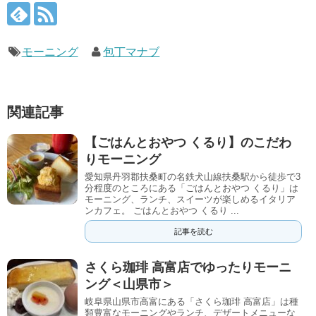
モーニング
包丁マナブ
関連記事
【ごはんとおやつ くるり】のこだわ
りモーニング
愛知県丹羽郡扶桑町の名鉄犬山線扶桑駅から徒歩で3
分程度のところにある「ごはんとおやつ くるり」は
モーニング、ランチ、スイーツが楽しめるイタリア
ンカフェ。 ごはんとおやつ くるり ...
記事を読む
さくら珈琲 高富店でゆったりモーニ
ング＜山県市＞
岐阜県山県市高富にある「さくら珈琲 高富店」は種
類豊富なモーニングやランチ、デザートメニューな