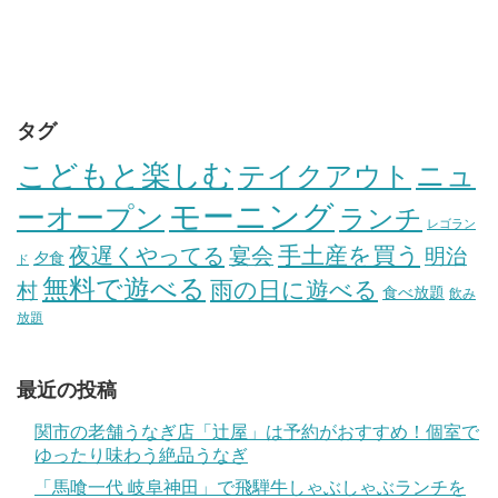
タグ
こどもと楽しむ
テイクアウト
ニュ
モーニング
ーオープン
ランチ
レゴラン
手土産を買う
夜遅くやってる
宴会
明治
夕食
ド
無料で遊べる
雨の日に遊べる
村
食べ放題
飲み
放題
最近の投稿
関市の老舗うなぎ店「辻屋」は予約がおすすめ！個室で
ゆったり味わう絶品うなぎ
「馬喰一代 岐阜神田」で飛騨牛しゃぶしゃぶランチを