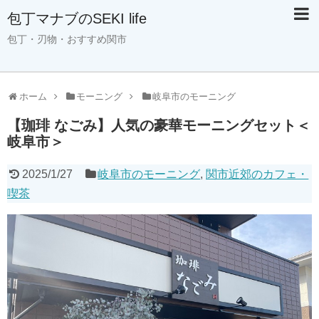
包丁マナブのSEKI life
包丁・刃物・おすすめ関市
ホーム
モーニング
岐阜市のモーニング
【珈琲 なごみ】人気の豪華モーニングセット＜
岐阜市＞
2025/1/27
岐阜市のモーニング
,
関市近郊のカフェ・
喫茶