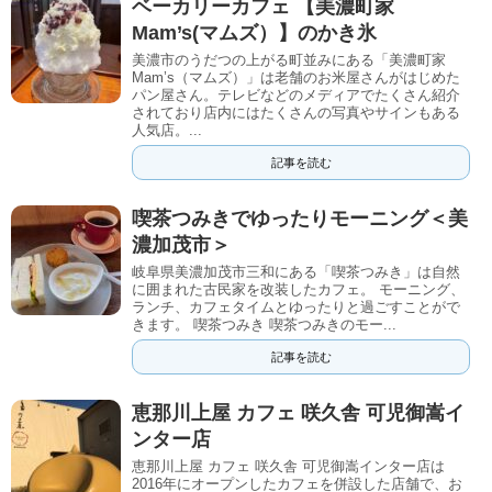
ベーカリーカフェ 【美濃町家
Mam’s(マムズ）】のかき氷
美濃市のうだつの上がる町並みにある「美濃町家
Mam’s（マムズ）」は老舗のお米屋さんがはじめた
パン屋さん。テレビなどのメディアでたくさん紹介
されており店内にはたくさんの写真やサインもある
人気店。...
記事を読む
喫茶つみきでゆったりモーニング＜美
濃加茂市＞
岐阜県美濃加茂市三和にある「喫茶つみき」は自然
に囲まれた古民家を改装したカフェ。 モーニング、
ランチ、カフェタイムとゆったりと過ごすことがで
きます。 喫茶つみき 喫茶つみきのモー...
記事を読む
恵那川上屋 カフェ 咲久舎 可児御嵩イ
ンター店
恵那川上屋 カフェ 咲久舎 可児御嵩インター店は
2016年にオープンしたカフェを併設した店舗で、お