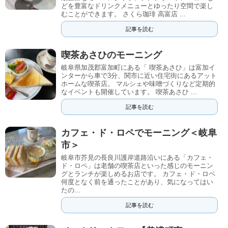
どを豊富なドリンクメニューとゆったり空間で楽し
むことができます。 さくら珈琲 高富店 ...
記事を読む
喫茶あさひのモーニング
岐阜県加茂郡富加町にある「 喫茶あさひ」は富加イ
ンターから車で3分、関市に近い住宅街にあるアット
ホームな喫茶店。 マルシェや味噌づくりなど定期的
なイベントも開催しています。 喫茶あさひ ...
記事を読む
カフェ・ド・ロペでモーニング＜岐阜
市＞
岐阜市芥見の長良川護岸道路沿いにある「カフェ・
ド・ロペ」は老舗の喫茶店といった感じのモーニン
グとランチが楽しめるお店です。 カフェ・ド・ロペ
何度となく前を通ったことがあり、気になってはい
たの...
記事を読む