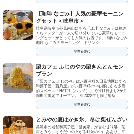
【珈琲 なごみ】人気の豪華モーニン
グセット＜岐阜市＞
岐阜県岐阜市芥見南山にある「珈琲 なごみ」は気さ
くなマスターが一人で切り盛りている豪華なモーニ
ングセットがとっても人気のお店です。 珈琲 なごみ
珈琲 なごみのモーニング、ドリンク...
記事を読む
栗カフェ ふじのやの栗きんとんモン
ブラン
「栗カフェ ふじのや」は八百津町久田見地区にある
和菓子屋「藤乃屋」が八百津町の中心部にある多目
的スペース「HATTI（ハッチ）」で9月1日より3か月
間期間限定でオープン。 ※2022年も同じ場所...
記事を読む
とみやの夏はかき氷、冬は栗ぜんざい
美濃市の老舗和菓子屋「登美家」が営む甘味処「茶
房とみや」はうだつの上がる町並の中にああり、江