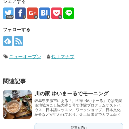
シェアする
error
0
0
フォローする
ニューオープン
包丁マナブ
関連記事
川の家 ゆいまーるでモーニング
岐阜県美濃市にある「川の家 ゆいまーる」では美濃
市地域おこし協力隊１号で体験プログラムゲストハ
ウス、日本語レッスン、ワークショップ、日本文化
紹介などが行われており、金土日限定でカフェ&バ
ー...
記事を読む