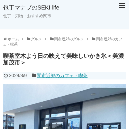
包丁マナブのSEKI life
包丁・刃物・おすすめ関市
ホーム
グルメ
関市近郊のグルメ
関市近郊のカフ
ェ・喫茶
喫茶室木よう日の映えて美味しいかき氷＜美濃
加茂市＞
2024/8/9
関市近郊のカフェ・喫茶