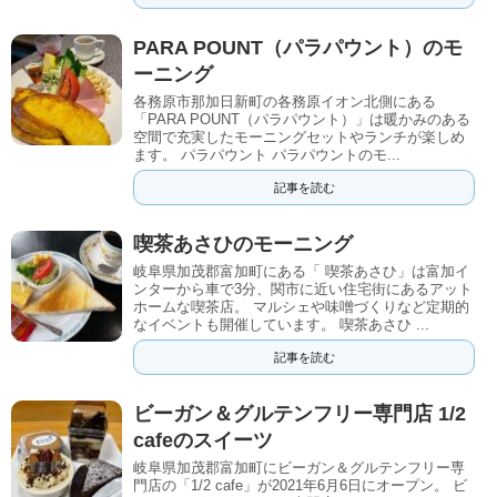
PARA POUNT（パラパウント）のモ
ーニング
各務原市那加日新町の各務原イオン北側にある
「PARA POUNT（パラパウント）」は暖かみのある
空間で充実したモーニングセットやランチが楽しめ
ます。 パラパウント パラパウントのモ...
記事を読む
喫茶あさひのモーニング
岐阜県加茂郡富加町にある「 喫茶あさひ」は富加イ
ンターから車で3分、関市に近い住宅街にあるアット
ホームな喫茶店。 マルシェや味噌づくりなど定期的
なイベントも開催しています。 喫茶あさひ ...
記事を読む
ビーガン＆グルテンフリー専門店 1/2
cafeのスイーツ
岐阜県加茂郡富加町にビーガン＆グルテンフリー専
門店の「1/2 cafe」が2021年6月6日にオープン。 ビ