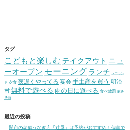
タグ
こどもと楽しむ
テイクアウト
ニュ
モーニング
ーオープン
ランチ
レゴラン
手土産を買う
夜遅くやってる
宴会
明治
夕食
ド
無料で遊べる
雨の日に遊べる
村
食べ放題
飲み
放題
最近の投稿
関市の老舗うなぎ店「辻屋」は予約がおすすめ！個室で