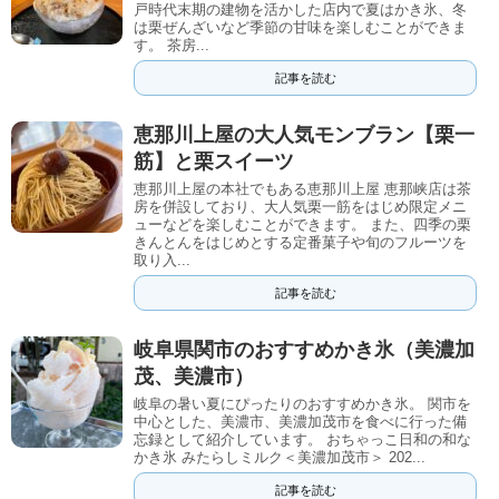
戸時代末期の建物を活かした店内で夏はかき氷、冬
は栗ぜんざいなど季節の甘味を楽しむことができま
す。 茶房...
記事を読む
恵那川上屋の大人気モンブラン【栗一
筋】と栗スイーツ
恵那川上屋の本社でもある恵那川上屋 恵那峡店は茶
房を併設しており、大人気栗一筋をはじめ限定メニ
ューなどを楽しむことができます。 また、四季の栗
きんとんをはじめとする定番菓子や旬のフルーツを
取り入...
記事を読む
岐阜県関市のおすすめかき氷（美濃加
茂、美濃市）
岐阜の暑い夏にぴったりのおすすめかき氷。 関市を
中心とした、美濃市、美濃加茂市を食べに行った備
忘録として紹介しています。 おちゃっこ日和の和な
かき氷 みたらしミルク＜美濃加茂市＞ 202...
記事を読む