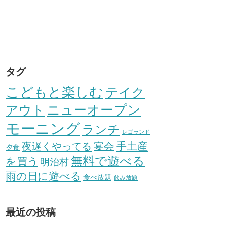
タグ
こどもと楽しむ
テイク
アウト
ニューオープン
モーニング
ランチ
レゴランド
手土産
夜遅くやってる
宴会
夕食
無料で遊べる
を買う
明治村
雨の日に遊べる
食べ放題
飲み放題
最近の投稿