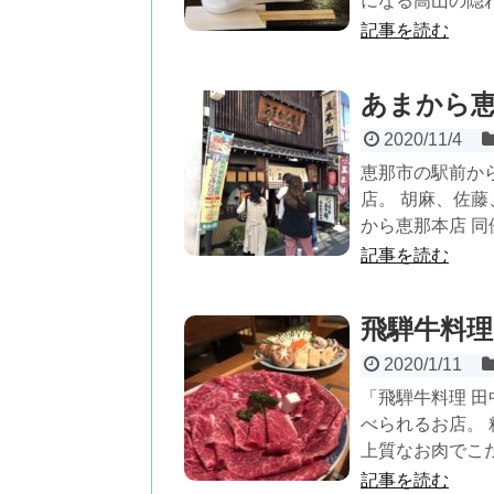
になる高山の隠れ
記事を読む
あまから
2020/11/4
恵那市の駅前か
店。 胡麻、佐
から恵那本店 同
記事を読む
飛騨牛料理
2020/1/11
「飛騨牛料理 田中
べられるお店。
上質なお肉でこだ
記事を読む