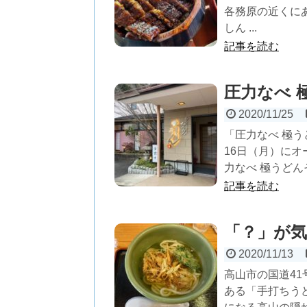
各務原の近くに
しん ...
記事を読む
圧力なべ 
2020/11/25
「圧力なべ 極う
16日（月）に
力なべ 極うどん
記事を読む
「？」が気
2020/11/13
高山市の国道4
ある「手打ちう