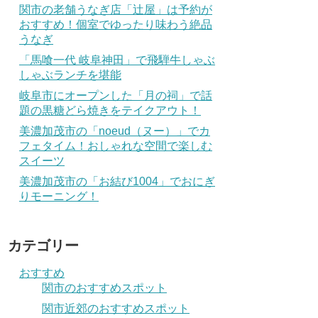
関市の老舗うなぎ店「辻屋」は予約が
おすすめ！個室でゆったり味わう絶品
うなぎ
「馬喰一代 岐阜神田」で飛騨牛しゃぶ
しゃぶランチを堪能
岐阜市にオープンした「月の祠」で話
題の黒糖どら焼きをテイクアウト！
美濃加茂市の「noeud（ヌー）」でカ
フェタイム！おしゃれな空間で楽しむ
スイーツ
美濃加茂市の「お結び1004」でおにぎ
りモーニング！
カテゴリー
おすすめ
関市のおすすめスポット
関市近郊のおすすめスポット