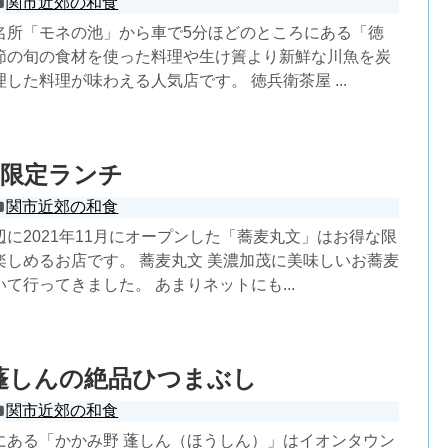
関市近郊の和食
名所「モネの池」から車で5分ほどのところにある「徳
節の旬の食材を使った料理や生け簀より新鮮な川魚を炭
した料理が味わえる人気店です。 徳兵衛茶屋 ...
の限定ランチ
関市近郊の和食
に2021年11月にオープンした「蕎麦丸文」はお得な限
楽しめるお店です。 蕎麦丸文 美濃加茂に美味しいお蕎麦
て行ってきました。 あまりネットにも...
蓬しんの絶品ひつまぶし
関市近郊の和食
にある「かかみ野 蓬しん（ほうしん）」はイオンタウン