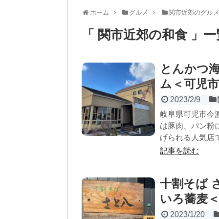
ホーム
グルメ
関市近郊のグル
「 関市近郊の和食 」一
とんかつ海
ム＜可児市
2023/2/9
岐阜県可児市今
は豚肉、パン粉
げられる人気店で
記事を読む
十割そば 
いろ蕎麦＜
2023/1/20