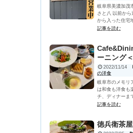
岐阜県美濃加茂
さと八 以前か
から入った住宅地
記事を読む
Cafe&D
ーニング
2022/11/14
の洋食
岐阜市のメモリアル
は和食も洋食も
チ、ディナーまで
記事を読む
徳兵衛茶