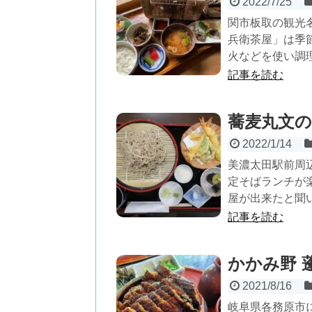
2022/7/25
関市板取の観光
兵衛茶屋」は季
火などを使い調理
記事を読む
蕎麦丸文
2022/1/14
美濃太田駅前周辺
定そばランチが
屋が出来たと聞い
記事を読む
かかみ野 
2021/8/16
岐阜県各務原市