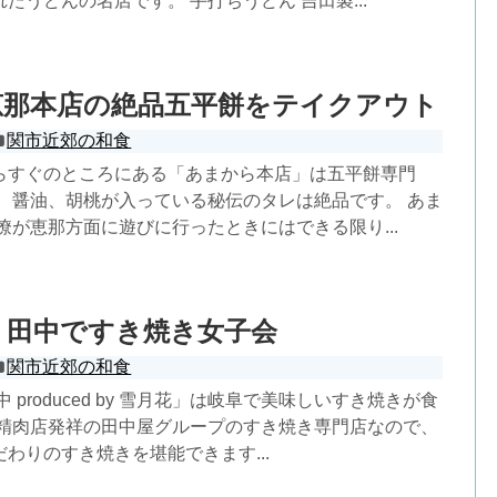
たうどんの名店です。 手打ちうどん 吉田製...
恵那本店の絶品五平餅をテイクアウト
関市近郊の和食
らすぐのところにある「あまから本店」は五平餅専門
藤、醤油、胡桃が入っている秘伝のタレは絶品です。 あま
僚が恵那方面に遊びに行ったときにはできる限り...
 田中ですき焼き女子会
関市近郊の和食
 produced by 雪月花」は岐阜で美味しいすき焼きが食
 精肉店発祥の田中屋グループのすき焼き専門店なので、
わりのすき焼きを堪能できます...