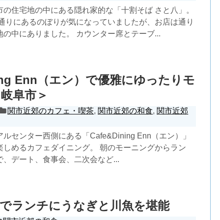
市の住宅地の中にある隠れ家的な「十割そば さと八」。
ら通りにあるのぼりが気になっていましたが、お店は通り
の中にありました。 カウンター席とテーブ...
ining Enn（エン）で優雅にゆったりモ
＜岐阜市＞
関市近郊のカフェ・喫茶
,
関市近郊の和食
,
関市近郊
センター西側にある「Cafe&Dining Enn（エン）」
楽しめるカフェダイニング。 朝のモーニングからラン
、デート、食事会、二次会など...
屋でランチにうなぎと川魚を堪能