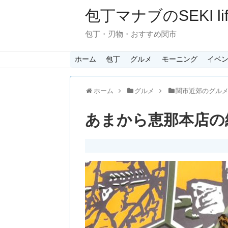
包丁マナブのSEKI lif
包丁・刃物・おすすめ関市
ホーム
包丁
グルメ
モーニング
イベ
ホーム
グルメ
関市近郊のグル
あまから恵那本店の