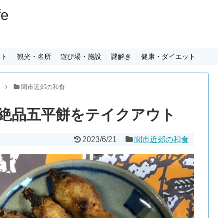
e
ント
観光・名所
遊び場・施設
謎解き
健康・ダイエット
メ
関市近郊の和食
絶品五平餅をテイクアウト
2023/6/21
関市近郊の和食