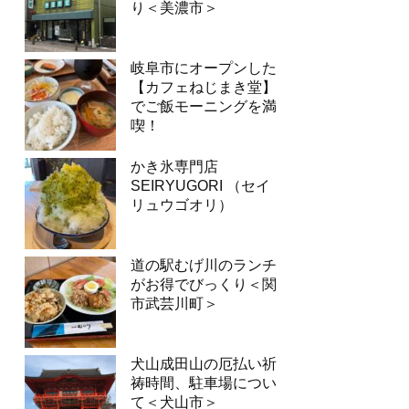
り＜美濃市＞
岐阜市にオープンした
【カフェねじまき堂】
でご飯モーニングを満
喫！
かき氷専門店
SEIRYUGORI （セイ
リュウゴオリ）
道の駅むげ川のランチ
がお得でびっくり＜関
市武芸川町＞
犬山成田山の厄払い祈
祷時間、駐車場につい
て＜犬山市＞