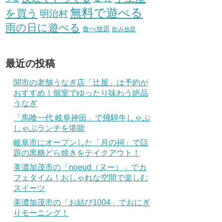
無料で遊べる
を買う
明治村
雨の日に遊べる
食べ放題
飲み放題
最近の投稿
関市の老舗うなぎ店「辻屋」は予約が
おすすめ！個室でゆったり味わう絶品
うなぎ
「馬喰一代 岐阜神田」で飛騨牛しゃぶ
しゃぶランチを堪能
岐阜市にオープンした「月の祠」で話
題の黒糖どら焼きをテイクアウト！
美濃加茂市の「noeud（ヌー）」でカ
フェタイム！おしゃれな空間で楽しむ
スイーツ
美濃加茂市の「お結び1004」でおにぎ
りモーニング！