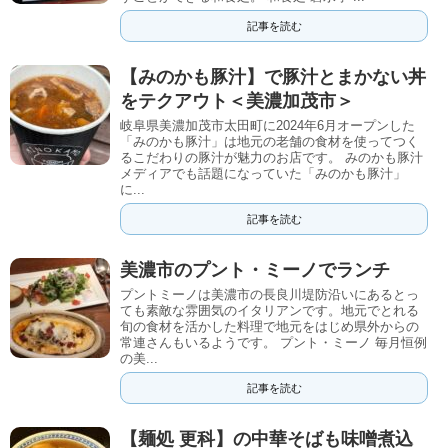
記事を読む
【みのかも豚汁】で豚汁とまかない丼
をテクアウト＜美濃加茂市＞
岐阜県美濃加茂市太田町に2024年6月オープンした
「みのかも豚汁」は地元の老舗の食材を使ってつく
るこだわりの豚汁が魅力のお店です。 みのかも豚汁
メディアでも話題になっていた「みのかも豚汁」
に...
記事を読む
美濃市のプント・ミーノでランチ
プントミーノは美濃市の長良川堤防沿いにあるとっ
ても素敵な雰囲気のイタリアンです。地元でとれる
旬の食材を活かした料理で地元をはじめ県外からの
常連さんもいるようです。 プント・ミーノ 毎月恒例
の美...
記事を読む
【麺処 更科】の中華そばも味噌煮込