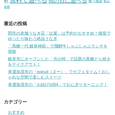
無料で遊べる
雨の日に遊べる
村
食べ放題
飲み
放題
最近の投稿
関市の老舗うなぎ店「辻屋」は予約がおすすめ！個室で
ゆったり味わう絶品うなぎ
「馬喰一代 岐阜神田」で飛騨牛しゃぶしゃぶランチを
堪能
岐阜市にオープンした「月の祠」で話題の黒糖どら焼き
をテイクアウト！
美濃加茂市の「noeud（ヌー）」でカフェタイム！おし
ゃれな空間で楽しむスイーツ
美濃加茂市の「お結び1004」でおにぎりモーニング！
カテゴリー
おすすめ