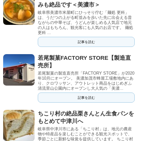
みも絶品です＜美濃市＞
岐阜県美濃市米屋町にひっそり佇む「麺処 更科」
は、うだつの上がる町並みを歩いた先に出会える昔
ながらの中華そば、うどんが楽しめる人気店で地元
の人はもちろん、観光客にも人気のお店です。 麺処
更科 ...
記事を読む
若尾製菓FACTORY STORE【製造直
売所】
若尾製菓の製造直売所「FACTORY STORE」が2020
年10月にオープン。 美濃加茂市蜂屋工場敷地内にあ
り、クロワッサン、アウトレット商品をはじめぎふ
清流里山公園内にオープンし大人気の「美濃...
記事を読む
ちこり村の絶品栗きんとん生食パンを
もとめて中津川へ
岐阜県中津川市にある「ちこり村」は、地元の農産
物や特産品を楽しむことができる観光スポットで、
季節ごとに新鮮な味覚を提供しています。 ちこり村