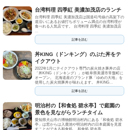
台湾料理 四季紅 美濃加茂店のランチ
台湾料理 四季紅 美濃加茂店は国道41号線の高架下の
道沿いにあるお値打ちボリューム満点の台湾料理が
食べれる人気店です。 台湾料理 四季紅 美濃加茂店
...
記事を読む
丼KING（ドンキング）のぶた丼をテ
イクアウト
2022年1月にテイクアウト専門の炭火焼き豚丼の店
「丼KING（ドンキング）」が岐阜県美濃市常盤町に
オープン。 北海道産のブランド豚「ゆめの大地」を
使用した炭火焼豚丼が味わえます。 丼KING...
記事を読む
明治村の【和食処 碧水亭】で庭園の
景色を見ながらランチタイム
愛知県犬山市の博物館明治村内にある「和食処 碧水
亭」は窓からは入鹿池や明治村内の日本庭園を見渡
すことができる和食処。 和食処 碧水亭 ...