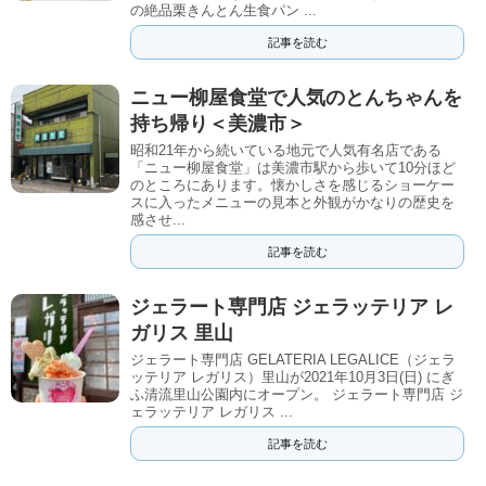
の絶品栗きんとん生食パン ...
記事を読む
ニュー柳屋食堂で人気のとんちゃんを
持ち帰り＜美濃市＞
昭和21年から続いている地元で人気有名店である
「ニュー柳屋食堂」は美濃市駅から歩いて10分ほど
のところにあります。懐かしさを感じるショーケー
スに入ったメニューの見本と外観がかなりの歴史を
感させ...
記事を読む
ジェラート専門店 ジェラッテリア レ
ガリス 里山
ジェラート専門店 GELATERIA LEGALICE（ジェラ
ッテリア レガリス）里山が2021年10月3日(日) にぎ
ふ清流里山公園内にオープン。 ジェラート専門店 ジ
ェラッテリア レガリス ...
記事を読む