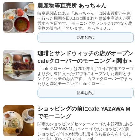
農産物等直売所 あっちゃん
岐阜県関市にある「あっちゃん」は関市役所から東
へ行った周囲を田んぼに囲まれた農業生産法人が運
営するお店です。 モーニングやランチだけでなく農
産物の販売もしています。 あっちゃん ...
記事を読む
珈琲とサンドウィッチの店がオープン
cafeクローバーのモーニング＜関市＞
「cafeクローバー」は2018年4月11日に関市のマーゴ
より少し東に入った住宅街にオープンした珈琲とサ
ンドウィッチのお店です。 カフェクローバーでまっ
たりと満足モーニング cafeクロー...
記事を読む
ショッピングの前にcafe YAZAWA M
でモーニング
関市のショッピングセンターマーゴの本館2階にある
「cafe YAZAWA M」はマーゴでのショッピング前、
ショッピング中の休憩に利用するお客さんを中心に
いつもにぎわっています。 caf...