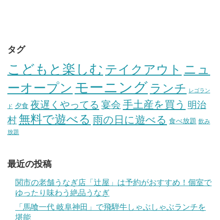
タグ
こどもと楽しむ
テイクアウト
ニュ
モーニング
ーオープン
ランチ
レゴラン
手土産を買う
夜遅くやってる
宴会
明治
夕食
ド
無料で遊べる
雨の日に遊べる
村
食べ放題
飲み
放題
最近の投稿
関市の老舗うなぎ店「辻屋」は予約がおすすめ！個室で
ゆったり味わう絶品うなぎ
「馬喰一代 岐阜神田」で飛騨牛しゃぶしゃぶランチを
堪能