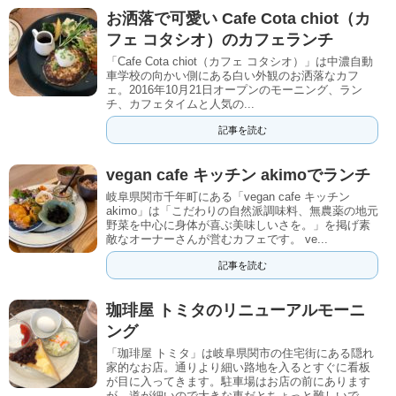
お洒落で可愛い Cafe Cota chiot（カ
フェ コタシオ）のカフェランチ
「Cafe Cota chiot（カフェ コタシオ）」は中濃自動
車学校の向かい側にある白い外観のお洒落なカフ
ェ。2016年10月21日オープンのモーニング、ラン
チ、カフェタイムと人気の...
記事を読む
vegan cafe キッチン akimoでランチ
岐阜県関市千年町にある「vegan cafe キッチン
akimo」は「こだわりの自然派調味料、無農薬の地元
野菜を中心に身体が喜ぶ美味しいさを。」を掲げ素
敵なオーナーさんが営むカフェです。 ve...
記事を読む
珈琲屋 トミタのリニューアルモーニ
ング
「珈琲屋 トミタ」は岐阜県関市の住宅街にある隠れ
家的なお店。通りより細い路地を入るとすぐに看板
が目に入ってきます。駐車場はお店の前にあります
が、道が細いので大きな車だとちょっと難しいで