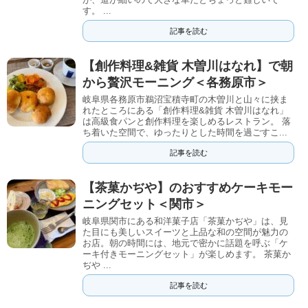
す。 ...
記事を読む
【創作料理&雑貨 木曽川はなれ】で朝
から贅沢モーニング＜各務原市＞
岐阜県各務原市鵜沼宝積寺町の木曽川と山々に挟ま
れたところにある「創作料理&雑貨 木曽川はなれ」
は高級食パンと創作料理を楽しめるレストラン。 落
ち着いた空間で、ゆったりとした時間を過ごすこ...
記事を読む
【茶菓かぢや】のおすすめケーキモー
ニングセット＜関市＞
岐阜県関市にある和洋菓子店「茶菓かぢや」は、見
た目にも美しいスイーツと上品な和の空間が魅力の
お店。朝の時間には、地元で密かに話題を呼ぶ「ケ
ーキ付きモーニングセット」が楽しめます。 茶菓か
ぢや ...
記事を読む