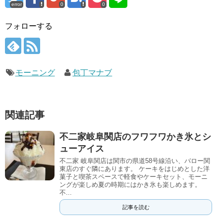
error
0
0
フォローする
モーニング
包丁マナブ
関連記事
不二家岐阜関店のフワフワかき氷とシ
ューアイス
不二家 岐阜関店は関市の県道58号線沿い、バロー関
東店のすぐ隣にあります。 ケーキをはじめとした洋
菓子と喫茶スペースで軽食やケーキセット、モーニ
ングが楽しめ夏の時期にはかき氷も楽しめます。
不...
記事を読む