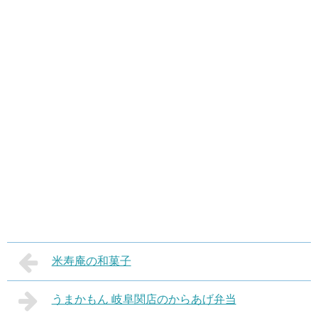
米寿庵の和菓子
うまかもん 岐阜関店のからあげ弁当