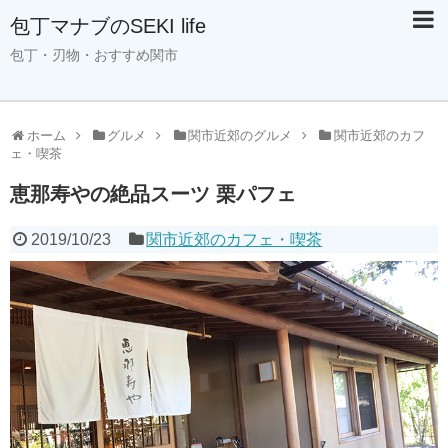
包丁マナブのSEKI life
包丁・刃物・おすすめ関市
ホーム
グルメ
関市近郊のグルメ
関市近郊のカフ
ェ・喫茶
恵那寿やの絶品スーツ 栗パフェ
2019/10/23
関市近郊のカフェ・喫茶