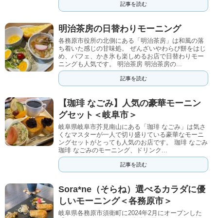
記事を読む
明治茶房の日替わりモーニング
各務原市役所の北側にある「明治茶房」は和風の落
ち着いた感じの甘味処。 ぜんざいやわらび餅をはじ
め、パフェ、かき氷も楽しめるお店で日替わりモー
ニングも人気です。 明治茶房 明治茶房の...
記事を読む
【珈琲 なごみ】人気の豪華モーニン
グセット＜岐阜市＞
岐阜県岐阜市芥見南山にある「珈琲 なごみ」は気さ
くなマスターが一人で切り盛りている豪華なモーニ
ングセットがとっても人気のお店です。 珈琲 なごみ
珈琲 なごみのモーニング、ドリンク...
記事を読む
Sora*ne（そらね）選べるカラダに優
しいモーニング＜各務原市＞
岐阜県各務原市須衛町に2024年2月にオープンした