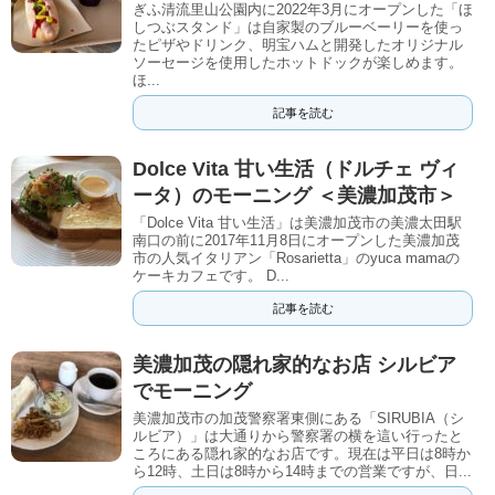
ぎふ清流里山公園内に2022年3月にオープンした「ほ
しつぶスタンド」は自家製のブルーベーリーを使っ
たピザやドリンク、明宝ハムと開発したオリジナル
ソーセージを使用したホットドックが楽しめます。
ほ...
記事を読む
Dolce Vita 甘い生活（ドルチェ ヴィ
ータ）のモーニング ＜美濃加茂市＞
「Dolce Vita 甘い生活」は美濃加茂市の美濃太田駅
南口の前に2017年11月8日にオープンした美濃加茂
市の人気イタリアン「Rosarietta」のyuca mamaの
ケーキカフェです。 D...
記事を読む
美濃加茂の隠れ家的なお店 シルビア
でモーニング
美濃加茂市の加茂警察署東側にある「SIRUBIA（シ
ルビア）」は大通りから警察署の横を這い行ったと
ころにある隠れ家的なお店です。現在は平日は8時か
ら12時、土日は8時から14時までの営業ですが、日...