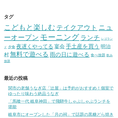
タグ
こどもと楽しむ
テイクアウト
ニュ
モーニング
ーオープン
ランチ
レゴラン
手土産を買う
夜遅くやってる
宴会
明治
夕食
ド
無料で遊べる
雨の日に遊べる
村
食べ放題
飲み
放題
最近の投稿
関市の老舗うなぎ店「辻屋」は予約がおすすめ！個室で
ゆったり味わう絶品うなぎ
「馬喰一代 岐阜神田」で飛騨牛しゃぶしゃぶランチを
堪能
岐阜市にオープンした「月の祠」で話題の黒糖どら焼き