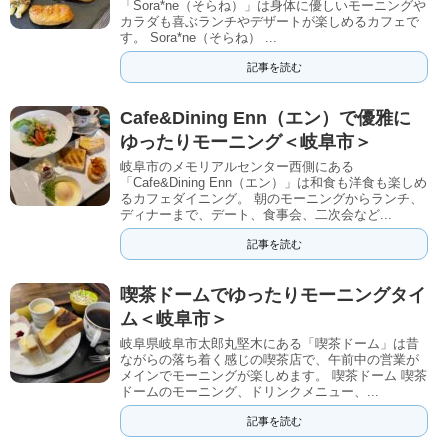
「Sora*ne（そらね）」は身体に優しいモーニングや
カラダも喜ぶランチやデザートが楽しめるカフェで
す。 Sora*ne（そらね） ...
記事を読む
Cafe&Dining Enn（エン）で優雅に
ゆったりモーニング＜岐阜市＞
岐阜市のメモリアルセンター西側にある
「Cafe&Dining Enn（エン）」は和食も洋食も楽しめ
るカフェダイニング。 朝のモーニングからランチ、
ディナーまで、デート、食事会、二次会など...
記事を読む
喫茶ドームでゆったりモーニングタイ
ム＜岐阜市＞
岐阜県岐阜市太郎丸堅木にある「喫茶ドーム」は昔
ながらの落ち着く感じの喫茶店で、午前中の営業が
メインでモーニングが楽しめます。 喫茶ドーム 喫茶
ドームのモーニング、ドリンクメニュー、...
記事を読む