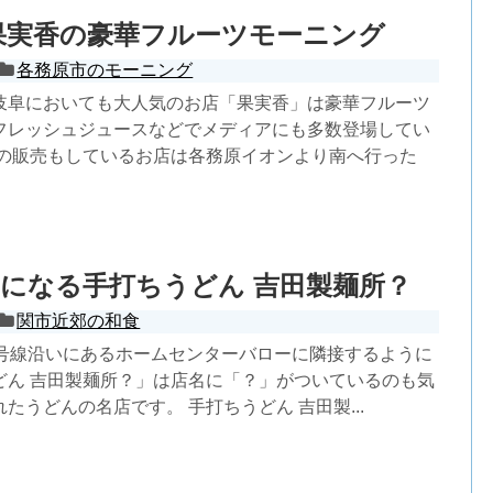
果実香の豪華フルーツモーニング
各務原市のモーニング
岐阜においても大人気のお店「果実香」は豪華フルーツ
フレッシュジュースなどでメディアにも多数登場してい
物の販売もしているお店は各務原イオンより南へ行った
になる手打ちうどん 吉田製麺所？
関市近郊の和食
1号線沿いにあるホームセンターバローに隣接するように
どん 吉田製麺所？」は店名に「？」がついているのも気
たうどんの名店です。 手打ちうどん 吉田製...