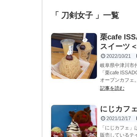
「 刀剣女子 」一覧
栗cafe 
スイーツ
2022/10/21
岐阜県中津川市
「栗cafe IS
オープンカフェ。
記事を読む
にじカフ
2021/12/17
「にじカフェ」は
販売しているテ