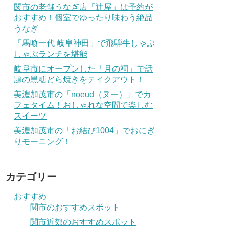
関市の老舗うなぎ店「辻屋」は予約が
おすすめ！個室でゆったり味わう絶品
うなぎ
「馬喰一代 岐阜神田」で飛騨牛しゃぶ
しゃぶランチを堪能
岐阜市にオープンした「月の祠」で話
題の黒糖どら焼きをテイクアウト！
美濃加茂市の「noeud（ヌー）」でカ
フェタイム！おしゃれな空間で楽しむ
スイーツ
美濃加茂市の「お結び1004」でおにぎ
りモーニング！
カテゴリー
おすすめ
関市のおすすめスポット
関市近郊のおすすめスポット