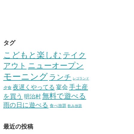
タグ
こどもと楽しむ
テイク
アウト
ニューオープン
モーニング
ランチ
レゴランド
手土産
夜遅くやってる
宴会
夕食
無料で遊べる
を買う
明治村
雨の日に遊べる
食べ放題
飲み放題
最近の投稿