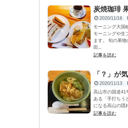
炭焼珈琲 
2020/11/16
モーニング大国
モーニングや生
ます。 旬の果
田...
記事を読む
「？」が気
2020/11/13
高山市の国道4
ある「手打ちう
になる高山の隠れ
記事を読む