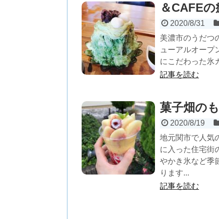
＆CAFE
2020/8/31
美濃市のうだつの
ューアルオープ
にこだわった氷カ
記事を読む
菓子畑の
2020/8/19
地元関市で人気
に入った住宅街
やかき氷など季
ります...
記事を読む