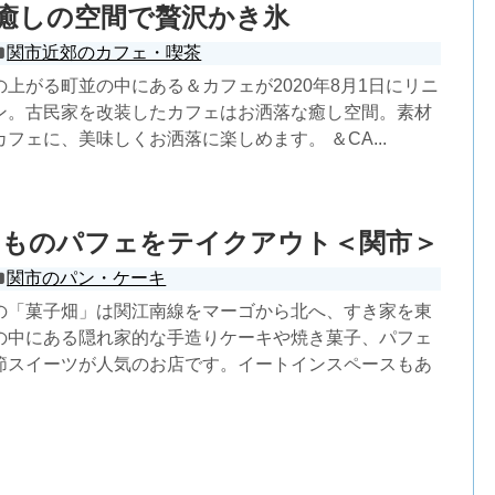
の癒しの空間で贅沢かき氷
関市近郊のカフェ・喫茶
上がる町並の中にある＆カフェが2020年8月1日にリニ
ン。古民家を改装したカフェはお洒落な癒し空間。素材
フェに、美味しくお洒落に楽しめます。 ＆CA...
もものパフェをテイクアウト＜関市＞
関市のパン・ケーキ
の「菓子畑」は関江南線をマーゴから北へ、すき家を東
の中にある隠れ家的な手造りケーキや焼き菓子、パフェ
節スイーツが人気のお店です。イートインスペースもあ