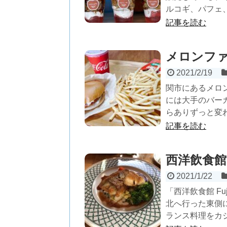
ルコギ、パフェ、
記事を読む
メロンフ
2021/2/19
関市にあるメロ
には大手のバー
らありずっと変わ
記事を読む
西洋飲食館 
2021/1/22
「西洋飲食館 F
北へ行った東側
ランス料理をカジ