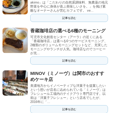
akimo」は「こだわりの自然派調味料、無農薬の地元
野菜を中心に身体が喜ぶ美味しいさを。」を掲げ素
敵なオーナーさんが営むカフェです。 ve...
記事を読む
香蔵珈琲店の選べる6種のモーニング
可児市文化創造センター（アーラ）の近くにある
「香蔵珈琲店」は選べる6つのサービスモーニング、
2種類のボリュームモーニングセットなど、充実した
モーニングやランチが人気。珈琲店なのでコーヒー
が充...
記事を読む
MINOV（ミノーヴ）は関市のおすす
めケーキ店
美濃地方からイノベーティブな洋菓子を提案したい
という想いが店名に込められている「ミノーヴ」は
フレシュール工場内のテイクアウト専門店です。以
前は「洋菓子フレシュー」という店名でしたが、
2016年に「...
記事を読む