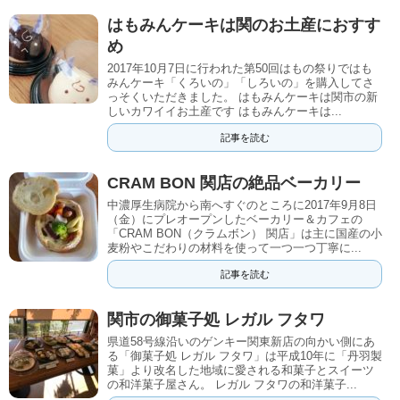
はもみんケーキは関のお土産におすす
め
2017年10月7日に行われた第50回はもの祭りではも
みんケーキ「くろいの」「しろいの」を購入してさ
っそくいただきました。 はもみんケーキは関市の新
しいカワイイお土産です はもみんケーキは...
記事を読む
CRAM BON 関店の絶品ベーカリー
中濃厚生病院から南へすぐのところに2017年9月8日
（金）にプレオープンしたベーカリー＆カフェの
「CRAM BON（クラムボン） 関店」は主に国産の小
麦粉やこだわりの材料を使って一つ一つ丁寧に...
記事を読む
関市の御菓子処 レガル フタワ
県道58号線沿いのゲンキー関東新店の向かい側にあ
る「御菓子処 レガル フタワ」は平成10年に「丹羽製
菓」より改名した地域に愛される和菓子とスイーツ
の和洋菓子屋さん。 レガル フタワの和洋菓子...