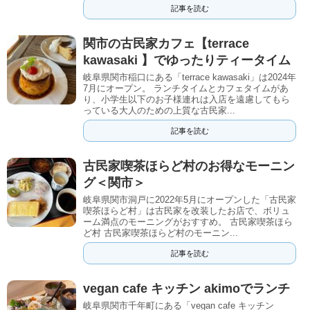
記事を読む
関市の古民家カフェ【terrace
kawasaki 】でゆったりティータイム
岐阜県関市稲口にある「terrace kawasaki」は2024年
7月にオープン。 ランチタイムとカフェタイムがあ
り、小学生以下のお子様連れは入店を遠慮してもら
っている大人のための上質な古民家...
記事を読む
古民家喫茶ほらど村のお得なモーニン
グ＜関市＞
岐阜県関市洞戸に2022年5月にオープンした「古民家
喫茶ほらど村」は古民家を改装したお店で、ボリュ
ーム満点のモーニングがおすすめ。 古民家喫茶ほら
ど村 古民家喫茶ほらど村のモーニン...
記事を読む
vegan cafe キッチン akimoでランチ
岐阜県関市千年町にある「vegan cafe キッチン