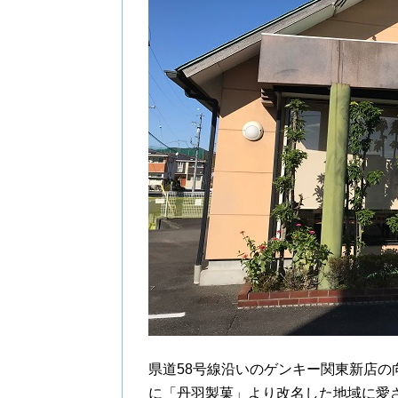
県道58号線沿いのゲンキー関東新店の
に「丹羽製菓」より改名した地域に愛