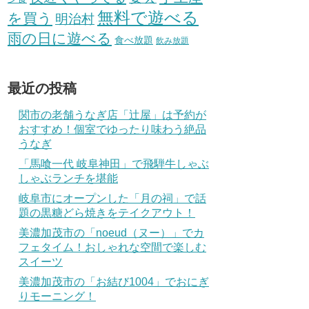
無料で遊べる
を買う
明治村
雨の日に遊べる
食べ放題
飲み放題
最近の投稿
関市の老舗うなぎ店「辻屋」は予約が
おすすめ！個室でゆったり味わう絶品
うなぎ
「馬喰一代 岐阜神田」で飛騨牛しゃぶ
しゃぶランチを堪能
岐阜市にオープンした「月の祠」で話
題の黒糖どら焼きをテイクアウト！
美濃加茂市の「noeud（ヌー）」でカ
フェタイム！おしゃれな空間で楽しむ
スイーツ
美濃加茂市の「お結び1004」でおにぎ
りモーニング！