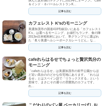
挟んだ反対側のテナントに2023年にオープン。 Cafe
＆インド・ネパールレストランK...
記事を読む
カフェレスト K’sのモーニング
美濃加茂市の国道418号線沿いにある「カフェレスト
K’s」は選べるモーニング、お値打ちランチ、食の陣
2013in日本昭和村において、準グランプリに選ばれ
た「炙り美濃ヘルシーポークカレーうどん」な...
記事を読む
cafeれらはるせでちょっと贅沢気分の
モーニング
「cafeれらはるせ」は美濃加茂市の前平公園からほ
ど近い高台ののどかな住宅地にあります。「れらは
るせ」とはスペイン語で「リラックスする」という
意味で、まさにその通りの雰囲気のカフェです。
れ...
記事を読む
こだわりのパン屋 ベーカリーぱしお