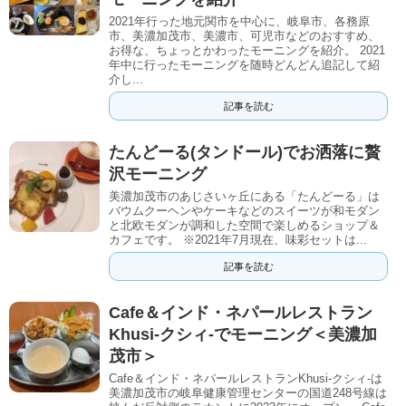
2021年行った地元関市を中心に、岐阜市、各務原
市、美濃加茂市、美濃市、可児市などのおすすめ、
お得な、ちょっとかわったモーニングを紹介。 2021
年中に行ったモーニングを随時どんどん追記して紹
介し...
記事を読む
たんどーる(タンドール)でお洒落に贅
沢モーニング
美濃加茂市のあじさいヶ丘にある「たんどーる」は
バウムクーヘンやケーキなどのスイーツが和モダン
と北欧モダンが調和した空間で楽しめるショップ＆
カフェです。 ※2021年7月現在、味彩セットは...
記事を読む
Cafe＆インド・ネパールレストラン
Khusi-クシィ-でモーニング＜美濃加
茂市＞
Cafe＆インド・ネパールレストランKhusi-クシィ-は
美濃加茂市の岐阜健康管理センターの国道248号線は