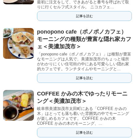
最初に注文をして、できあがると番号を呼ばれて取
りに行くセルフ式スタイル。 ニコカフェ...
記事を読む
ponopono cafe（ポノポノカフェ）
モーニングの種類が豊富な隠れ家カフ
ェ＜美濃加茂市＞
「ponopono cafe（ポノポノカフェ）」は種類が豊富
なモーニングは人気で、美濃加茂市のちょっと場所
がわかりにくい住宅街の中にある可愛らしい隠れ家
的カフェです。ランチタイムやモーニングと...
記事を読む
COFFEE かみの木でゆったりモーニ
ング＜美濃加茂市＞
岐阜県美濃加茂市太田町にある「COFFEE かみの
木」はとっても落ち着いた雰囲気の中でモーニング
が楽しめるカフェです。 COFFEE かみの木
COFFEE かみの木のモーニング、...
記事を読む