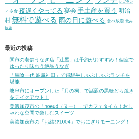
ーオープン
ランチ
レゴラン
手土産を買う
夜遅くやってる
宴会
明治
夕食
ド
無料で遊べる
雨の日に遊べる
村
食べ放題
飲み
放題
最近の投稿
関市の老舗うなぎ店「辻屋」は予約がおすすめ！個室で
ゆったり味わう絶品うなぎ
「馬喰一代 岐阜神田」で飛騨牛しゃぶしゃぶランチを
堪能
岐阜市にオープンした「月の祠」で話題の黒糖どら焼き
をテイクアウト！
美濃加茂市の「noeud（ヌー）」でカフェタイム！おし
ゃれな空間で楽しむスイーツ
美濃加茂市の「お結び1004」でおにぎりモーニング！