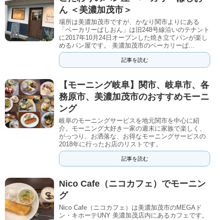
ん ＜美濃加茂市＞
場所は美濃加茂市ですが、かなり関市よりにある
「ベーカリーぱしおん」は旧248号線沿いのテナント
に2017年10月24日オープンした焼き立てパンが楽し
めるパン屋です。 美濃加茂市のベーカリーぱ...
記事を読む
【モーニング岐阜】関市、岐阜市、各
務原市、美濃加茂市のおすすめモーニ
ング
岐阜のモーニングサービスを地元関市を中心に紹
介。モーニング大好き一家の週末に家族で楽しく、
がっつり、お洒落な、お得なモーニングサービスの
2018年に行ったお店のリストです。
記事を読む
Nico Cafe（ニコカフェ）でモーニン
グ
Nico Cafe（ニコカフェ）は美濃加茂市のMEGAド
ン・キホーテUNY 美濃加茂店内にあるカフェです。