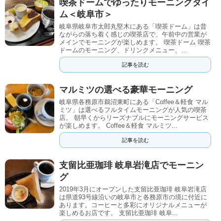
喫茶ドームでゆったりモーニングタイ
ム＜岐阜市＞
岐阜県岐阜市太郎丸堅木にある「喫茶ドーム」は昔
ながらの落ち着く感じの喫茶店で、午前中の営業が
メインでモーニングが楽しめます。 喫茶ドーム 喫茶
ドームのモーニング、ドリンクメニュー、...
記事を読む
マルミツの選べる豪華モーニング
岐阜県各務原市鵜沼東町にある「Coffee＆軽食 マル
ミツ」は選べるフルタイムモーニングが人気の喫茶
店。 朝早くからリーズナブルにモーニングサービス
が楽しめます。 Coffee＆軽食 マルミツ...
記事を読む
支留比亜珈琲 岐阜岩滝店でモーニン
グ
2019年3月にオープンした支留比亜珈琲 岐阜岩滝店
は県道93号線沿いの岐阜市と各務原市の境に付近に
あります。コーヒーと多彩にオリジナルメニューが
楽しめるお店です。 支留比亜珈琲 岐阜...