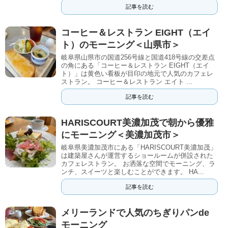
記事を読む
コーヒー＆レストラン EIGHT（エイ
ト）のモーニング＜山県市＞
岐阜県山県市の国道256号線と国道418号線の交差点
の角にある「コーヒー＆レストラン EIGHT（エイ
ト）」は黄色い看板が目印の地元で人気のカフェレ
ストラン。 コーヒー＆レストラン エイト ...
記事を読む
HARISCOURT美濃加茂で朝から優雅
にモーニング＜美濃加茂市＞
岐阜県美濃加茂市にある「HARISCOURT美濃加茂」
は建築屋さんが運営するショールームが併設された
カフェレストラン。 お洒落な空間でモーニング、ラ
ンチ、スイーツと楽しむことができます。 HA...
記事を読む
メリーランドで人気のちぎりパンde
モーニング