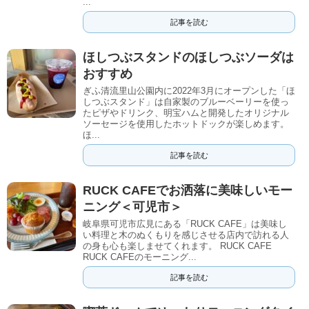
...
記事を読む
ほしつぶスタンドのほしつぶソーダは
おすすめ
ぎふ清流里山公園内に2022年3月にオープンした「ほ
しつぶスタンド」は自家製のブルーベーリーを使っ
たピザやドリンク、明宝ハムと開発したオリジナル
ソーセージを使用したホットドックが楽しめます。
ほ...
記事を読む
RUCK CAFEでお洒落に美味しいモー
ニング＜可児市＞
岐阜県可児市広見にある「RUCK CAFE」は美味し
い料理と木のぬくもりを感じさせる店内で訪れる人
の身も心も楽しませてくれます。 RUCK CAFE
RUCK CAFEのモーニング...
記事を読む