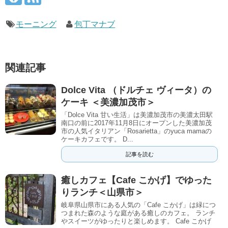
モーニング
包丁マナブ
関連記事
Dolce Vita （ドルチェ ヴィータ）の
ケーキ ＜美濃加茂市＞
「Dolce Vita 甘い生活」は美濃加茂市の美濃太田駅
南口の前に2017年11月8日にオープンした美濃加茂
市の人気イタリアン「Rosarietta」のyuca mamaの
ケーキカフェです。 D...
記事を読む
癒しカフェ【Cafe こかげ】でゆった
りランチ＜山県市＞
岐阜県山県市にある人気の「Cafe こかげ」は緑につ
つまれた森のような庭がある癒しのカフェ。 ランチ
やスイーツがゆったりと楽しめます。 Cafe こかげ