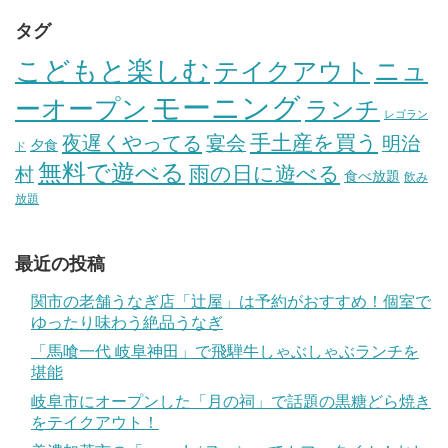
タグ
こどもと楽しむ
テイクアウト
ニュ
モーニング
ーオープン
ランチ
レゴラン
手土産を買う
夜遅くやってる
宴会
明治
夕食
ド
無料で遊べる
雨の日に遊べる
村
食べ放題
飲み
放題
最近の投稿
関市の老舗うなぎ店「辻屋」は予約がおすすめ！個室で
ゆったり味わう絶品うなぎ
「馬喰一代 岐阜神田」で飛騨牛しゃぶしゃぶランチを
堪能
岐阜市にオープンした「月の祠」で話題の黒糖どら焼き
をテイクアウト！