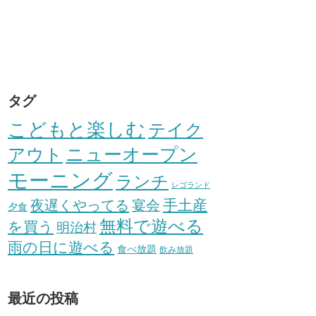
タグ
こどもと楽しむ
テイク
アウト
ニューオープン
モーニング
ランチ
レゴランド
手土産
夜遅くやってる
宴会
夕食
無料で遊べる
を買う
明治村
雨の日に遊べる
食べ放題
飲み放題
最近の投稿