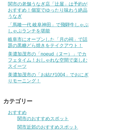
関市の老舗うなぎ店「辻屋」は予約が
おすすめ！個室でゆったり味わう絶品
うなぎ
「馬喰一代 岐阜神田」で飛騨牛しゃぶ
しゃぶランチを堪能
岐阜市にオープンした「月の祠」で話
題の黒糖どら焼きをテイクアウト！
美濃加茂市の「noeud（ヌー）」でカ
フェタイム！おしゃれな空間で楽しむ
スイーツ
美濃加茂市の「お結び1004」でおにぎ
りモーニング！
カテゴリー
おすすめ
関市のおすすめスポット
関市近郊のおすすめスポット