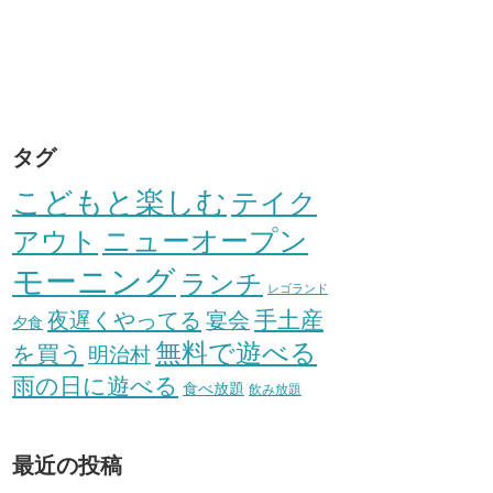
タグ
こどもと楽しむ
テイク
アウト
ニューオープン
モーニング
ランチ
レゴランド
手土産
夜遅くやってる
宴会
夕食
無料で遊べる
を買う
明治村
雨の日に遊べる
食べ放題
飲み放題
最近の投稿