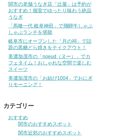
関市の老舗うなぎ店「辻屋」は予約が
おすすめ！個室でゆったり味わう絶品
うなぎ
「馬喰一代 岐阜神田」で飛騨牛しゃぶ
しゃぶランチを堪能
岐阜市にオープンした「月の祠」で話
題の黒糖どら焼きをテイクアウト！
美濃加茂市の「noeud（ヌー）」でカ
フェタイム！おしゃれな空間で楽しむ
スイーツ
美濃加茂市の「お結び1004」でおにぎ
りモーニング！
カテゴリー
おすすめ
関市のおすすめスポット
関市近郊のおすすめスポット