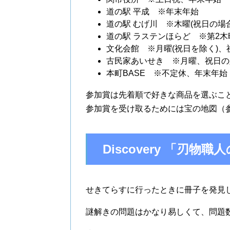
道の駅 平成 ※年末年始
道の駅 むげ川 ※木曜(祝日の場
道の駅 ラステンほらど ※第2木曜
文化会館 ※月曜(祝日を除く)
古民家あいせき ※月曜、祝日の
本町BASE ※不定休、年末年始
参加賞は先着順で好きな商品を選ぶこ
参加賞を受け取るためには宝の地図（
Discovery 「刃
せきてらすに行ったときに冊子を発見
謎解きの問題はかなり易しくて、問題