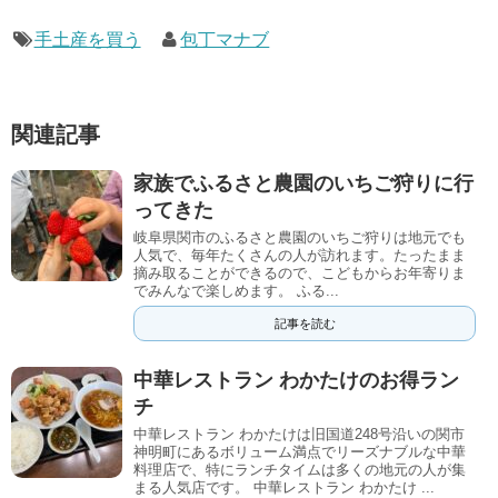
手土産を買う
包丁マナブ
関連記事
家族でふるさと農園のいちご狩りに行
ってきた
岐阜県関市のふるさと農園のいちご狩りは地元でも
人気で、毎年たくさんの人が訪れます。たったまま
摘み取ることができるので、こどもからお年寄りま
でみんなで楽しめます。 ふる...
記事を読む
中華レストラン わかたけのお得ラン
チ
中華レストラン わかたけは旧国道248号沿いの関市
神明町にあるボリューム満点でリーズナブルな中華
料理店で、特にランチタイムは多くの地元の人が集
まる人気店です。 中華レストラン わかたけ ...