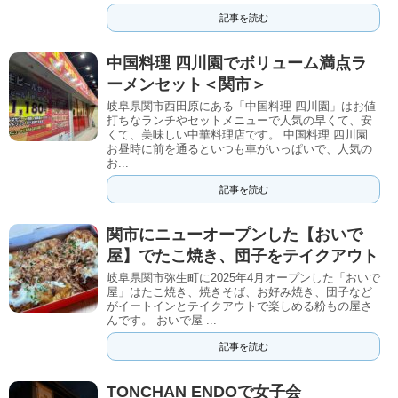
記事を読む
中国料理 四川園でボリューム満点ラ
ーメンセット＜関市＞
岐阜県関市西田原にある「中国料理 四川園」はお値
打ちなランチやセットメニューで人気の早くて、安
くて、美味しい中華料理店です。 中国料理 四川園
お昼時に前を通るといつも車がいっぱいで、人気の
お...
記事を読む
関市にニューオープンした【おいで
屋】でたこ焼き、団子をテイクアウト
岐阜県関市弥生町に2025年4月オープンした「おいで
屋」はたこ焼き、焼きそば、お好み焼き、団子など
がイートインとテイクアウトで楽しめる粉もの屋さ
んです。 おいで屋 ...
記事を読む
TONCHAN ENDOで女子会