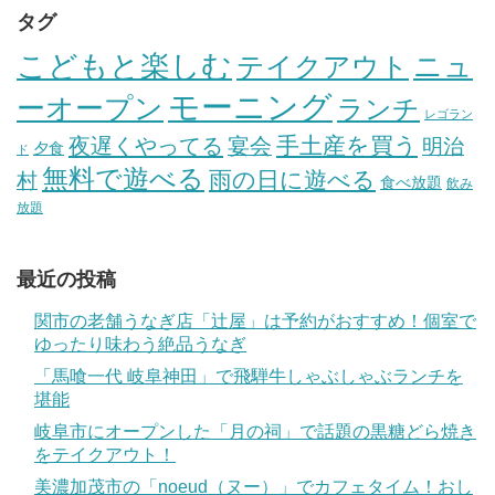
タグ
こどもと楽しむ
テイクアウト
ニュ
モーニング
ーオープン
ランチ
レゴラン
手土産を買う
夜遅くやってる
宴会
明治
夕食
ド
無料で遊べる
雨の日に遊べる
村
食べ放題
飲み
放題
最近の投稿
関市の老舗うなぎ店「辻屋」は予約がおすすめ！個室で
ゆったり味わう絶品うなぎ
「馬喰一代 岐阜神田」で飛騨牛しゃぶしゃぶランチを
堪能
岐阜市にオープンした「月の祠」で話題の黒糖どら焼き
をテイクアウト！
美濃加茂市の「noeud（ヌー）」でカフェタイム！おし