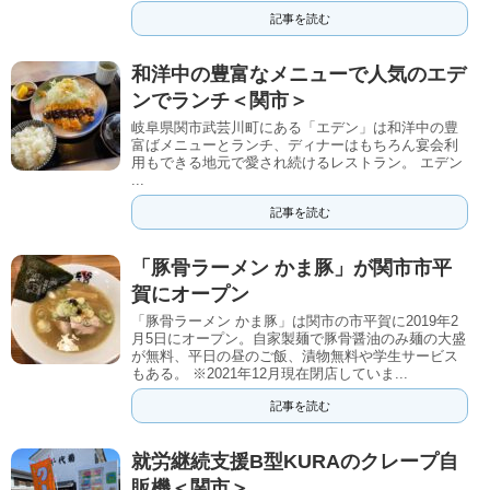
記事を読む
和洋中の豊富なメニューで人気のエデ
ンでランチ＜関市＞
岐阜県関市武芸川町にある「エデン」は和洋中の豊
富ばメニューとランチ、ディナーはもちろん宴会利
用もできる地元で愛され続けるレストラン。 エデン
...
記事を読む
「豚骨ラーメン かま豚」が関市市平
賀にオープン
「豚骨ラーメン かま豚」は関市の市平賀に2019年2
月5日にオープン。自家製麺で豚骨醤油のみ麺の大盛
が無料、平日の昼のご飯、漬物無料や学生サービス
もある。 ※2021年12月現在閉店していま...
記事を読む
就労継続支援B型KURAのクレープ自
販機＜関市＞