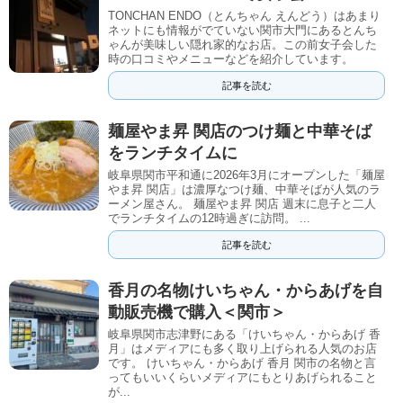
TONCHAN ENDO（とんちゃん えんどう）はあまり
ネットにも情報がでていない関市大門にあるとんち
ゃんが美味しい隠れ家的なお店。この前女子会した
時の口コミやメニューなどを紹介しています。
記事を読む
麺屋やま昇 関店のつけ麺と中華そば
をランチタイムに
岐阜県関市平和通に2026年3月にオープンした「麺屋
やま昇 関店」は濃厚なつけ麺、中華そばが人気のラ
ーメン屋さん。 麺屋やま昇 関店 週末に息子と二人
でランチタイムの12時過ぎに訪問。 ...
記事を読む
香月の名物けいちゃん・からあげを自
動販売機で購入＜関市＞
岐阜県関市志津野にある「けいちゃん・からあげ 香
月」はメディアにも多く取り上げられる人気のお店
です。 けいちゃん・からあげ 香月 関市の名物と言
ってもいいくらいメディアにもとりあげられること
が...