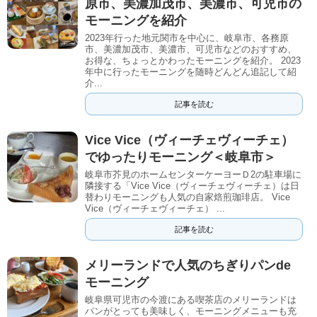
原市、美濃加茂市、美濃市、可児市の
モーニングを紹介
2023年行った地元関市を中心に、岐阜市、各務原
市、美濃加茂市、美濃市、可児市などのおすすめ、
お得な、ちょっとかわったモーニングを紹介。 2023
年中に行ったモーニングを随時どんどん追記して紹
介...
記事を読む
Vice Vice（ヴィーチェヴィーチェ）
でゆったりモーニング＜岐阜市＞
岐阜市芥見のホームセンターケーヨーＤ2の駐車場に
隣接する「Vice Vice（ヴィーチェヴィーチェ）は日
替わりモーニングも人気の自家焙煎珈琲店。 Vice
Vice（ヴィーチェヴィーチェ） ...
記事を読む
メリーランドで人気のちぎりパンde
モーニング
岐阜県可児市の今渡にある喫茶店のメリーランドは
パンがとっても美味しく、モーニングメニューも充