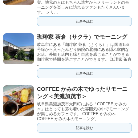
実。地元の人はもちろん遠方からメリーランドのモ
ーニングを楽しみに訪れるファンもたくさんいま
す。 メリ...
記事を読む
珈琲家 茶倉（サクラ）でモーニング
岐阜市にある「珈琲家 茶倉（さくら）」は国道156
号線から入ったみどり病院の北側にある隠れ家的な
お店。外観も店内も緑と自然を感じることができる
珈琲家で時間を過ごすことができます。 珈琲家 茶倉
...
記事を読む
COFFEE かみの木でゆったりモーニ
ング＜美濃加茂市＞
岐阜県美濃加茂市太田町にある「COFFEE かみの
木」はとっても落ち着いた雰囲気の中でモーニング
が楽しめるカフェです。 COFFEE かみの木
COFFEE かみの木のモーニング、...
記事を読む