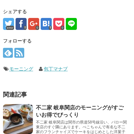
シェアする
error
0
0
フォローする
モーニング
包丁マナブ
関連記事
不二家 岐阜関店のモーニングがすご
いお得でびっくり
不二家 岐阜関店は関市の県道58号線沿い、バロー関
東店のすぐ隣にあります。ぺこちゃんで有名な不二
家のフランチャイズでケーキをはじめとした洋菓子