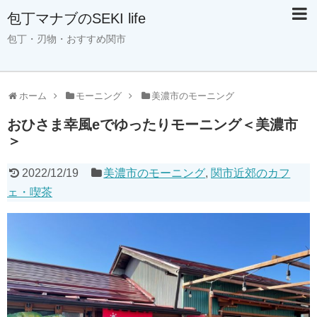
包丁マナブのSEKI life
包丁・刃物・おすすめ関市
ホーム
モーニング
美濃市のモーニング
おひさま幸風eでゆったりモーニング＜美濃市
＞
2022/12/19
美濃市のモーニング
,
関市近郊のカフ
ェ・喫茶