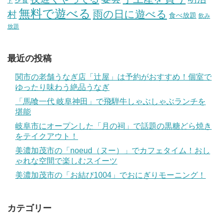
夕食
ド
無料で遊べる
雨の日に遊べる
村
食べ放題
飲み
放題
最近の投稿
関市の老舗うなぎ店「辻屋」は予約がおすすめ！個室で
ゆったり味わう絶品うなぎ
「馬喰一代 岐阜神田」で飛騨牛しゃぶしゃぶランチを
堪能
岐阜市にオープンした「月の祠」で話題の黒糖どら焼き
をテイクアウト！
美濃加茂市の「noeud（ヌー）」でカフェタイム！おし
ゃれな空間で楽しむスイーツ
美濃加茂市の「お結び1004」でおにぎりモーニング！
カテゴリー