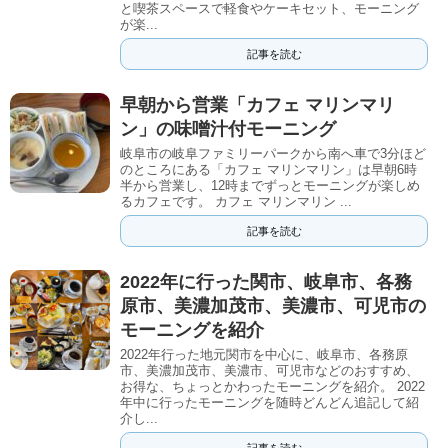
と喫茶スペースで軽食やケーキセット、モーニング
が楽...
記事を読む
早朝から営業「カフェ マリンマリ
ン」の味噌汁付モーニング
岐阜市の岐阜ファミリーパークから南へ車で3分ほど
のところにある「カフェ マリンマリン」は早朝6時
半から営業し、12時までずっとモーニングが楽しめ
るカフェです。 カフェ マリンマリン ...
記事を読む
2022年に行った関市、岐阜市、各務
原市、美濃加茂市、美濃市、可児市の
モーニングを紹介
2022年行った地元関市を中心に、岐阜市、各務原
市、美濃加茂市、美濃市、可児市などのおすすめ、
お得な、ちょっとかわったモーニングを紹介。 2022
年中に行ったモーニングを随時どんどん追記して紹
介し...
記事を読む