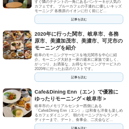
すぐ隣のテナントの一角にあるパンケーキが人気の
カフェです。 ブルーカフェの子連れに優しいキッズ
モーニング 各務原のイオンに行く前にど...
記事を読む
2020年に行った関市、岐阜市、各務
原市、美濃加茂市、美濃市、可児市の
モーニングを紹介
岐阜のモーニングサービスを地元関市を中心に紹
介。モーニング大好き一家の週末に家族で楽しく、
がっつり、お洒落な、お得なモーニングサービスの
2020年に行ったお店のリストです。
記事を読む
Cafe&Dining Enn（エン）で優雅に
ゆったりモーニング＜岐阜市＞
岐阜市のメモリアルセンター西側にある
「Cafe&Dining Enn（エン）」は和食も洋食も楽しめ
るカフェダイニング。 朝のモーニングからランチ、
ディナーまで、デート、食事会、二次会など...
記事を読む