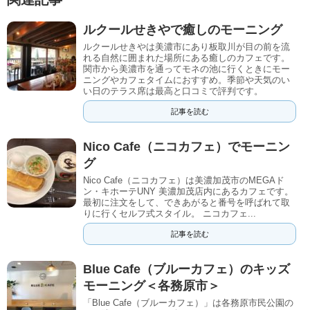
ルクールせきやで癒しのモーニング
ルクールせきやは美濃市にあり板取川が目の前を流
れる自然に囲まれた場所にある癒しのカフェです。
関市から美濃市を通ってモネの池に行くときにモー
ニングやカフェタイムにおすすめ。季節や天気のい
い日のテラス席は最高と口コミで評判です。
記事を読む
Nico Cafe（ニコカフェ）でモーニン
グ
Nico Cafe（ニコカフェ）は美濃加茂市のMEGAド
ン・キホーテUNY 美濃加茂店内にあるカフェです。
最初に注文をして、できあがると番号を呼ばれて取
りに行くセルフ式スタイル。 ニコカフェ...
記事を読む
Blue Cafe（ブルーカフェ）のキッズ
モーニング＜各務原市＞
「Blue Cafe（ブルーカフェ）」は各務原市民公園の