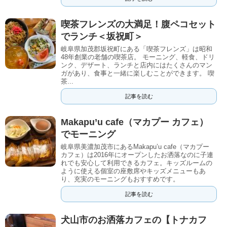
喫茶フレンズの大満足！腹ペコセット
でランチ＜坂祝町＞
岐阜県加茂郡坂祝町にある「喫茶フレンズ」は昭和
48年創業の老舗の喫茶店。 モーニング、軽食、ドリ
ンク、デザート、ランチと店内にはたくさんのマン
ガがあり、食事と一緒に楽しむことができます。 喫
茶...
記事を読む
Makapu’u cafe（マカプー カフェ）
でモーニング
岐阜県美濃加茂市にあるMakapu’u cafe（マカプー
カフェ）は2016年にオープンしたお洒落なのに子連
れでも安心して利用できるカフェ。キッズルームの
ように使える個室の座敷席やキッズメニューもあ
り、充実のモーニングもおすすめです。
記事を読む
犬山市のお洒落カフェの【トナカフ