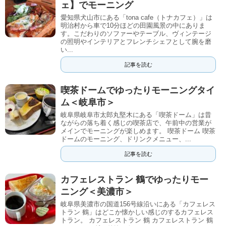
ェ】でモーニング
愛知県犬山市にある「tona cafe（トナカフェ）」は
明治村から車で10分ほどの田園風景の中にありま
す。こだわりのソファーやテーブル、ヴィンテージ
の照明やインテリアとフレンチシェフとして腕を磨
い...
記事を読む
喫茶ドームでゆったりモーニングタイ
ム＜岐阜市＞
岐阜県岐阜市太郎丸堅木にある「喫茶ドーム」は昔
ながらの落ち着く感じの喫茶店で、午前中の営業が
メインでモーニングが楽しめます。 喫茶ドーム 喫茶
ドームのモーニング、ドリンクメニュー、...
記事を読む
カフェレストラン 鶴でゆったりモー
ニング＜美濃市＞
岐阜県美濃市の国道156号線沿いにある「カフェレス
トラン 鶴」はどこか懐かしい感じのするカフェレス
トラン。 カフェレストラン 鶴 カフェレストラン 鶴