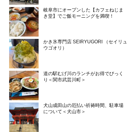
岐阜市にオープンした【カフェねじま
き堂】でご飯モーニングを満喫！
かき氷専門店 SEIRYUGORI （セイリュ
ウゴオリ）
道の駅むげ川のランチがお得でびっく
り＜関市武芸川町＞
犬山成田山の厄払い祈祷時間、駐車場
について＜犬山市＞