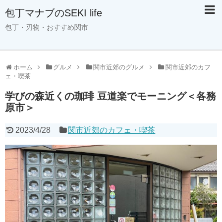
包丁マナブのSEKI life
包丁・刃物・おすすめ関市
ホーム
グルメ
関市近郊のグルメ
関市近郊のカフ
ェ・喫茶
学びの森近くの珈琲 豆道楽でモーニング＜各務
原市＞
2023/4/28
関市近郊のカフェ・喫茶