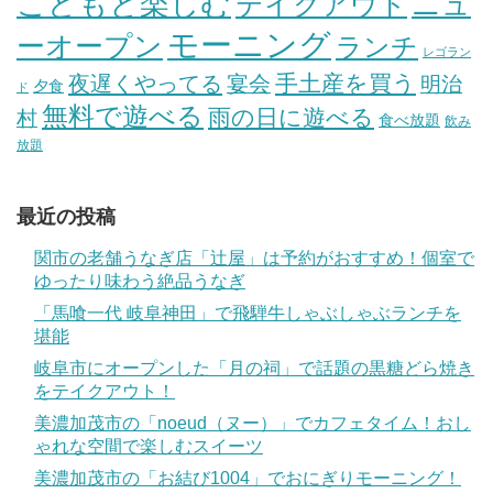
こどもと楽しむ
テイクアウト
ニュ
モーニング
ーオープン
ランチ
レゴラン
手土産を買う
夜遅くやってる
宴会
明治
夕食
ド
無料で遊べる
雨の日に遊べる
村
食べ放題
飲み
放題
最近の投稿
関市の老舗うなぎ店「辻屋」は予約がおすすめ！個室で
ゆったり味わう絶品うなぎ
「馬喰一代 岐阜神田」で飛騨牛しゃぶしゃぶランチを
堪能
岐阜市にオープンした「月の祠」で話題の黒糖どら焼き
をテイクアウト！
美濃加茂市の「noeud（ヌー）」でカフェタイム！おし
ゃれな空間で楽しむスイーツ
美濃加茂市の「お結び1004」でおにぎりモーニング！