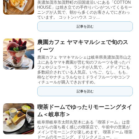
美濃加茂市加茂野町の旧国道沿いにある「COTTON
HOUSE」は焼き立ての手作りパンがついてくるモー
ニングが人気で、朝から多くのお客さんでにぎわっ
ています。 コットンハウス コッ...
記事を読む
農園カフェ ヤマキマルシェで旬のス
イーツ
農園カフェ ヤマキマルシェは岐阜県美濃加茂市山之
上にあるヤマキ農園が営む旬のフルーツを使ったパ
フェやジェラート、ランチが人気で、メディアにも
多数紹介されている人気店。いちご、なし、もも、
柿などやナチュラルなセミドライフルーツやコンフ
ィチュールが購入できおすすめ。
記事を読む
喫茶ドームでゆったりモーニングタイ
ム＜岐阜市＞
岐阜県岐阜市太郎丸堅木にある「喫茶ドーム」は昔
ながらの落ち着く感じの喫茶店で、午前中の営業が
メインでモーニングが楽しめます。 喫茶ドーム 喫茶
ドームのモーニング、ドリンクメニュー、...