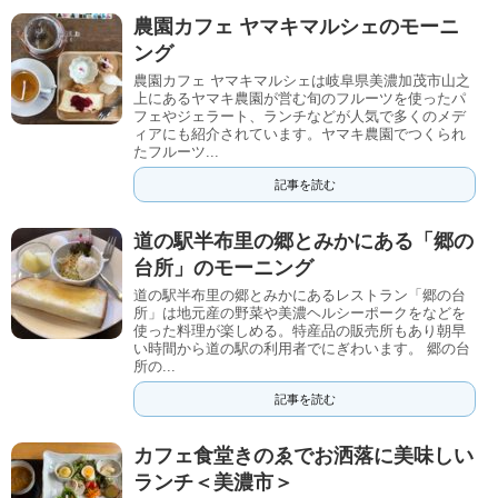
農園カフェ ヤマキマルシェのモーニ
ング
農園カフェ ヤマキマルシェは岐阜県美濃加茂市山之
上にあるヤマキ農園が営む旬のフルーツを使ったパ
フェやジェラート、ランチなどが人気で多くのメデ
ィアにも紹介されています。ヤマキ農園でつくられ
たフルーツ...
記事を読む
道の駅半布里の郷とみかにある「郷の
台所」のモーニング
道の駅半布里の郷とみかにあるレストラン「郷の台
所」は地元産の野菜や美濃ヘルシーポークをなどを
使った料理が楽しめる。特産品の販売所もあり朝早
い時間から道の駅の利用者でにぎわいます。 郷の台
所の...
記事を読む
カフェ食堂きのゑでお洒落に美味しい
ランチ＜美濃市＞