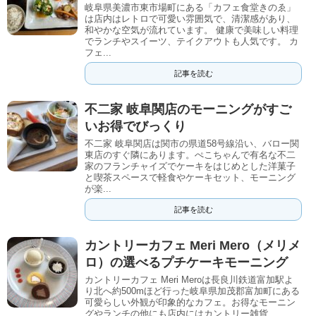
岐阜県美濃市東市場町にある「カフェ食堂きのゑ」
は店内はレトロで可愛い雰囲気で、清潔感があり、
和やかな空気が流れています。 健康で美味しい料理
でランチやスイーツ、テイクアウトも人気です。 カ
フェ...
記事を読む
不二家 岐阜関店のモーニングがすご
いお得でびっくり
不二家 岐阜関店は関市の県道58号線沿い、バロー関
東店のすぐ隣にあります。ぺこちゃんで有名な不二
家のフランチャイズでケーキをはじめとした洋菓子
と喫茶スペースで軽食やケーキセット、モーニング
が楽...
記事を読む
カントリーカフェ Meri Mero（メリメ
ロ）の選べるプチケーキモーニング
カントリーカフェ Meri Meroは長良川鉄道富加駅よ
り北へ約500mほど行った岐阜県加茂郡富加町にある
可愛らしい外観が印象的なカフェ。お得なモーニン
グやランチの他にも店内にはカントリー雑貨...