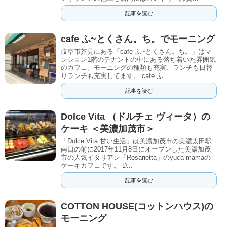
記事を読む
cafe ふ~とくさん。ち。でモーニング
岐阜市芥見にある「cafe ふ~とくさん。ち。」はマ
ンション1階のテナントの中にある落ち着いた雰囲気
のカフェ。モーニングの種類も充実、ランチも日替
りランチも充実してます。 cafe ふ...
記事を読む
Dolce Vita （ドルチェ ヴィータ）の
ケーキ ＜美濃加茂市＞
「Dolce Vita 甘い生活」は美濃加茂市の美濃太田駅
南口の前に2017年11月8日にオープンした美濃加茂
市の人気イタリアン「Rosarietta」のyuca mamaの
ケーキカフェです。 D...
記事を読む
COTTON HOUSE(コットンハウス)の
モーニング