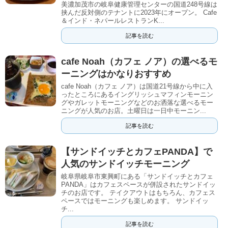
美濃加茂市の岐阜健康管理センターの国道248号線は
挟んだ反対側のテナントに2023年にオープン。 Cafe
＆インド・ネパールレストランK...
記事を読む
cafe Noah（カフェ ノア）の選べるモ
ーニングはかなりおすすめ
cafe Noah（カフェ ノア）は国道21号線から中に入
ったところにあるイングリッシュマフィンモーニン
グやガレットモーニングなどのお洒落な選べるモー
ニングが人気のお店。土曜日は一日中モーニン...
記事を読む
【サンドイッチとカフェPANDA】で
人気のサンドイッチモーニング
岐阜県岐阜市東興町にある「サンドイッチとカフェ
PANDA」はカフェスペースが併設されたサンドイッ
チのお店です。 テイクアウトはもちろん、カフェス
ペースではモーニングも楽しめます。 サンドイッ
チ...
記事を読む