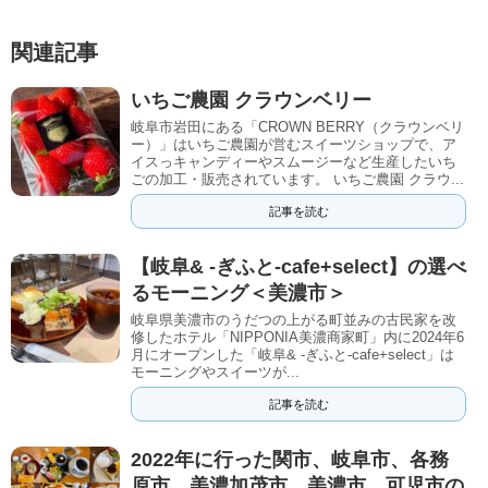
関連記事
いちご農園 クラウンベリー
岐阜市岩田にある「CROWN BERRY（クラウンベリ
ー）」はいちご農園が営むスイーツショップで、ア
イスっキャンディーやスムージーなど生産したいち
ごの加工・販売されています。 いちご農園 クラウ...
記事を読む
【岐阜& -ぎふと-cafe+select】の選べ
るモーニング＜美濃市＞
岐阜県美濃市のうだつの上がる町並みの古民家を改
修したホテル「NIPPONIA美濃商家町」内に2024年6
月にオープンした「岐阜& -ぎふと-cafe+select」は
モーニングやスイーツが...
記事を読む
2022年に行った関市、岐阜市、各務
原市、美濃加茂市、美濃市、可児市の