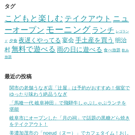
タグ
こどもと楽しむ
テイクアウト
ニュ
モーニング
ーオープン
ランチ
レゴラン
手土産を買う
夜遅くやってる
宴会
明治
夕食
ド
無料で遊べる
雨の日に遊べる
村
食べ放題
飲み
放題
最近の投稿
関市の老舗うなぎ店「辻屋」は予約がおすすめ！個室で
ゆったり味わう絶品うなぎ
「馬喰一代 岐阜神田」で飛騨牛しゃぶしゃぶランチを
堪能
岐阜市にオープンした「月の祠」で話題の黒糖どら焼き
をテイクアウト！
美濃加茂市の「noeud（ヌー）」でカフェタイム！おし