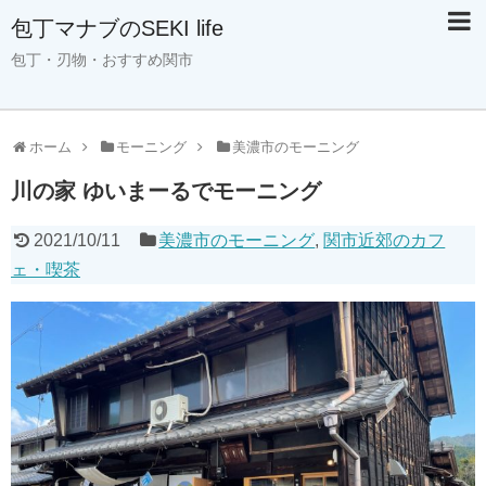
包丁マナブのSEKI life
包丁・刃物・おすすめ関市
ホーム
モーニング
美濃市のモーニング
川の家 ゆいまーるでモーニング
2021/10/11
美濃市のモーニング
,
関市近郊のカフ
ェ・喫茶