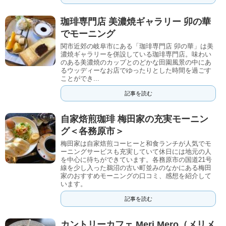
珈琲専門店 美濃焼ギャラリー 卯の華
でモーニング
関市近郊の岐阜市にある「珈琲専門店 卯の華」は美
濃焼ギャラリーを併設している珈琲専門店。味わい
のある美濃焼のカップとのどかな田園風景の中にあ
るウッディーなお店でゆったりとした時間を過ごす
ことができ...
記事を読む
自家焙煎珈琲 梅田家の充実モーニン
グ＜各務原市＞
梅田家は自家焙煎コーヒーと和食ランチが人気でモ
ーニングサービスも充実していて休日には地元の人
を中心に待ちができています。各務原市の国道21号
線を少し入った鵜沼の古い町並みのなかにある梅田
家のおすすめモーニングの口コミ、感想を紹介して
います。
記事を読む
カントリーカフェ Meri Mero（メリメ