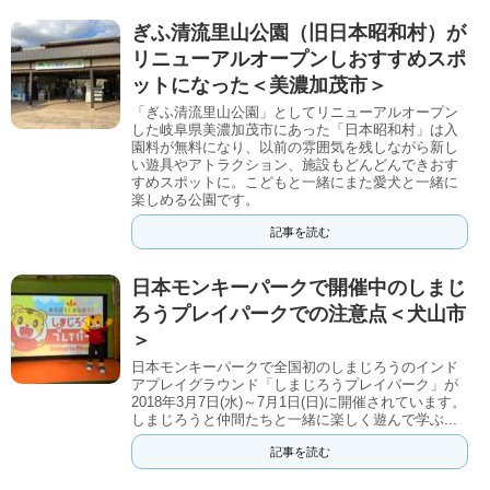
ぎふ清流里山公園（旧日本昭和村）が
リニューアルオープンしおすすめスポ
ットになった＜美濃加茂市＞
「ぎふ清流里山公園」としてリニューアルオープン
した岐阜県美濃加茂市にあった「日本昭和村」は入
園料が無料になり、以前の雰囲気を残しながら新し
い遊具やアトラクション、施設もどんどんできおす
すめスポットに。こどもと一緒にまた愛犬と一緒に
楽しめる公園です。
記事を読む
日本モンキーパークで開催中のしまじ
ろうプレイパークでの注意点＜犬山市
＞
日本モンキーパークで全国初のしまじろうのインド
アプレイグラウンド「しまじろうプレイパーク」が
2018年3月7日(水)～7月1日(日)に開催されています。
しまじろうと仲間たちと一緒に楽しく遊んで学ぶ...
記事を読む