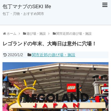
包丁マナブのSEKI life
包丁・刃物・おすすめ関市
ホーム
遊び場・施設
関市近郊の遊び場・施設
レゴランドの年末、大晦日は意外に穴場！
2020/1/2
関市近郊の遊び場・施設