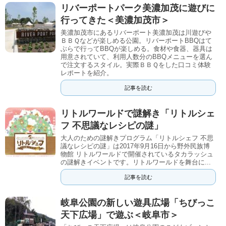
リバーポートパーク美濃加茂に遊びに
行ってきた＜美濃加茂市＞
美濃加茂市にあるリバーポート美濃加茂は川遊びや
ＢＢＱなどが楽しめる公園。リバーポートBBQはて
ぶらで行ってBBQが楽しめる。食材や食器、器具は
用意されていて、利用人数分のBBQメニューを選ん
で注文するスタイル。実際ＢＢＱをした口コミ体験
レポートを紹介。
記事を読む
リトルワールドで謎解き「リトルシェ
フ 不思議なレシピの謎」
大人のための謎解きプログラム「リトルシェフ 不思
議なレシピの謎」は2017年9月16日から野外民族博
物館 リトルワールドで開催されているタカラッシュ
の謎解きイベントです。リトルワールドを舞台に...
記事を読む
岐阜公園の新しい遊具広場「ちびっこ
天下広場」で遊ぶ＜岐阜市＞