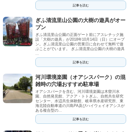
記事を読む
ぎふ清流里山公園の大樹の遊具がオー
プン
ぎふ清流里山公園の正面ゲート前にアスレチック施
設「大樹の遊具」が2018年10月14日（日）にオープ
ン。ぎふ清流里山公園の営業日に合わせて無料で遊
ぶことがでいます。 ぎふ清流里山公園の大樹の遊具
...
記事を読む
河川環境楽園（オアシスパーク）の混
雑時の穴場おすすめ駐車場
オアシスパークを含む、河川環境楽園は木曽川水
園、自然発見館、アクア・トトぎふ、自然共生研究
センター、水辺共生体験館、岐阜県水産研究所、東
海北陸自動車道の川島PA及びハイウェイオアシスが
ある複合型の...
記事を読む