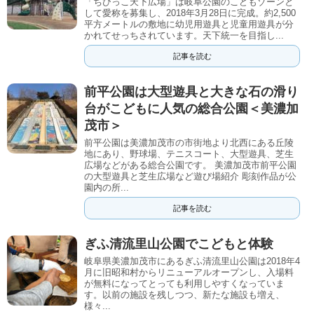
「ちびっこ天下広場」は岐阜公園のこどもゾーンと
して愛称を募集し、2018年3月28日に完成。約2,500
平方メートルの敷地に幼児用遊具と児童用遊具が分
かれてせっちされています。天下統一を目指し...
記事を読む
前平公園は大型遊具と大きな石の滑り
台がこどもに人気の総合公園＜美濃加
茂市＞
前平公園は美濃加茂市の市街地より北西にある丘陵
地にあり、野球場、テニスコート、大型遊具、芝生
広場などがある総合公園です。 美濃加茂市前平公園
の大型遊具と芝生広場など遊び場紹介 彫刻作品が公
園内の所...
記事を読む
ぎふ清流里山公園でこどもと体験
岐阜県美濃加茂市にあるぎふ清流里山公園は2018年4
月に旧昭和村からリニューアルオープンし、入場料
が無料になってとっても利用しやすくなっていま
す。以前の施設を残しつつ、新たな施設も増え、
様々...