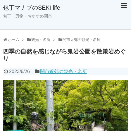
包丁マナブのSEKI life
包丁・刃物・おすすめ関市
ホーム
観光・名所
関市近郊の観光・名所
四季の自然を感じながら鬼岩公園を散策岩めぐ
り
2023/6/26
関市近郊の観光・名所