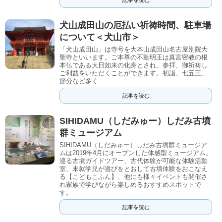
犬山成田山の厄払い祈祷時間、駐車場
について＜犬山市＞
「犬山成田山」は寺号を大本山成田山名古屋別院大
聖寺といいます。ご本尊の不動明王は真言密教の根
本仏である大日如来の化身とされ、参拝、御祈祷し
ご利益をいただくことができます。初詣、七五三、
節分など多く...
記事を読む
SIHIDAMU（しだみゅー）しだみ古墳
群ミュージアム
SIHIDAMU（しだみゅー）しだみ古墳群ミュージア
ムは2019年4月にオープンした体感型ミュージアム。
巡る古墳ガイドツアー、古代体験が可能な体験活動
室、未就学児が遊びをとおして古墳体験をおこなえ
る【こどもこふん】、他にも様々イベントも開催さ
れ家族で学びながら楽しめるおすすめスポットで
す。
記事を読む