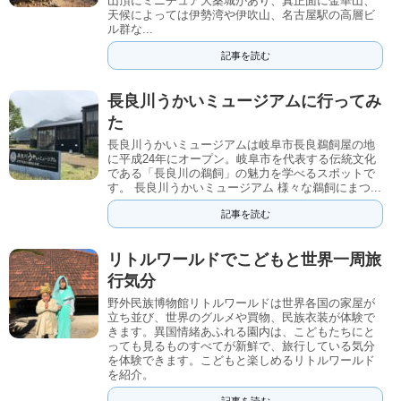
山頂にミニチュア大桑城があり、真正面に金華山、
天候によっては伊勢湾や伊吹山、名古屋駅の高層ビ
ル群な...
記事を読む
長良川うかいミュージアムに行ってみ
た
長良川うかいミュージアムは岐阜市長良鵜飼屋の地
に平成24年にオープン。岐阜市を代表する伝統文化
である「長良川の鵜飼」の魅力を学べるスポットで
す。 長良川うかいミュージアム 様々な鵜飼にまつ...
記事を読む
リトルワールドでこどもと世界一周旅
行気分
野外民族博物館リトルワールドは世界各国の家屋が
立ち並び、世界のグルメや買物、民族衣装が体験で
きます。異国情緒あふれる園内は、こどもたちにと
っても見るものすべてが新鮮で、旅行している気分
を体験できます。こどもと楽しめるリトルワールド
を紹介。
記事を読む