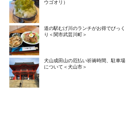
ウゴオリ）
道の駅むげ川のランチがお得でびっく
り＜関市武芸川町＞
犬山成田山の厄払い祈祷時間、駐車場
について＜犬山市＞