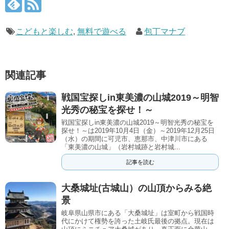
こどもと楽しむ
,
無料で遊べる
包丁マナブ
関連記事
戦国宝探しin東美濃の山城2019～明智
光秀の秘宝を探せ！～
戦国宝探しin東美濃の山城2019～明智光秀の秘宝を
探せ！～は2019年10月4日（金）～2019年12月25日
（水）の期間に可児市、恵那市、中津川市にある
「東美濃の山城」（岩村城跡と岩村城...
記事を読む
大桑城址(古城山）の山頂からみる絶
景
岐阜県山県市にある「大桑城址」は室町から戦国時
代にかけて権勢を誇った土岐氏最後の拠点。現在は