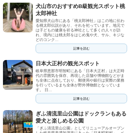
犬山市のおすすめB級観光スポット桃
太郎神社
愛知県犬山市にある「桃太郎神社」はこの地に伝わ
る桃太郎伝説があり、それを祀っています。地元で
は子どもの健康を祈る神社として多くの人々が訪
れ、境内には桃太郎をはじめ鬼や犬、サル、キジな
どのコンク...
記事を読む
日本大正村の観光スポット
岐阜県恵那市明智町にある「日本大正村」は大正時
代の雰囲気を保存、再現した店舗や博物館などがま
ち全体に点在しており、郵便局や銀行は実際の業務
を行っているまち全体が野外博物館となっていま
す。 日...
記事を読む
ぎふ清流里山公園はドックランもある
愛犬と楽しめる公園
「ぎふ清流里山公園」としてリニューアルオープン
した岐阜県美濃加茂市にあった「日本昭和村」。ペ