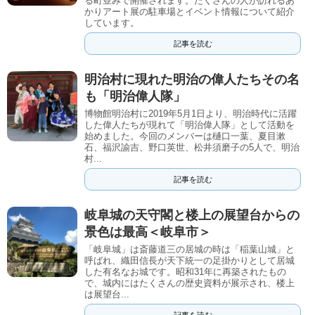
る町並みで開催されます。たくさんの人が訪れるあ
かりアート展の駐車場とイベント情報について紹介
しています。
記事を読む
明治村に現れた明治の偉人たちその名
も「明治偉人隊」
博物館明治村に2019年5月1日より、明治時代に活躍
した偉人たちが現れて「明治偉人隊」として活動を
始めました。今回のメンバーは樋口一葉、夏目漱
石、福沢諭吉、野口英世、松井須磨子の5人で、明治
村...
記事を読む
岐阜城の天守閣と楼上の展望台からの
景色は最高＜岐阜市＞
「岐阜城」は斎藤道三の居城の時は「稲葉山城」と
呼ばれ、織田信長が天下統一の足掛かりとして居城
した有名なお城です。昭和31年に再築されたもの
で、城内にはたくさんの歴史資料が展示され、楼上
は展望台...
記事を読む