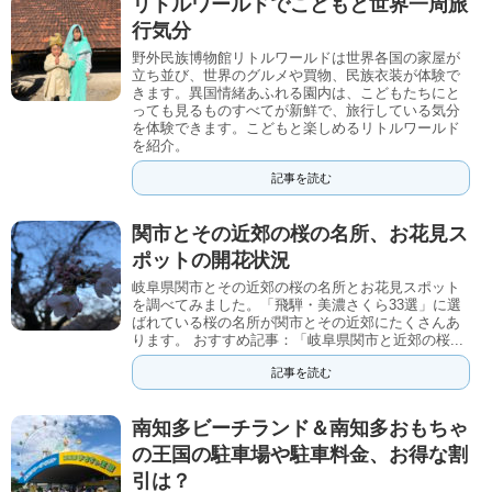
リトルワールドでこどもと世界一周旅
行気分
野外民族博物館リトルワールドは世界各国の家屋が
立ち並び、世界のグルメや買物、民族衣装が体験で
きます。異国情緒あふれる園内は、こどもたちにと
っても見るものすべてが新鮮で、旅行している気分
を体験できます。こどもと楽しめるリトルワールド
を紹介。
記事を読む
関市とその近郊の桜の名所、お花見ス
ポットの開花状況
岐阜県関市とその近郊の桜の名所とお花見スポット
を調べてみました。「飛騨・美濃さくら33選」に選
ばれている桜の名所が関市とその近郊にたくさんあ
ります。 おすすめ記事：「岐阜県関市と近郊の桜...
記事を読む
南知多ビーチランド＆南知多おもちゃ
の王国の駐車場や駐車料金、お得な割
引は？