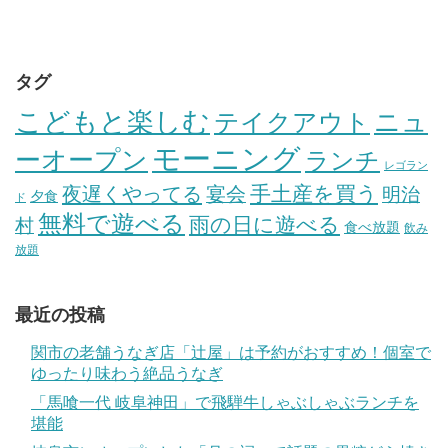
タグ
こどもと楽しむ
テイクアウト
ニュ
モーニング
ーオープン
ランチ
レゴラン
手土産を買う
夜遅くやってる
宴会
明治
夕食
ド
無料で遊べる
雨の日に遊べる
村
食べ放題
飲み
放題
最近の投稿
関市の老舗うなぎ店「辻屋」は予約がおすすめ！個室で
ゆったり味わう絶品うなぎ
「馬喰一代 岐阜神田」で飛騨牛しゃぶしゃぶランチを
堪能