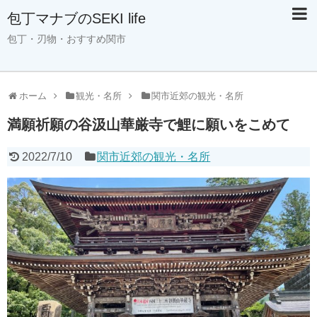
包丁マナブのSEKI life
包丁・刃物・おすすめ関市
ホーム
観光・名所
関市近郊の観光・名所
満願祈願の谷汲山華厳寺で鯉に願いをこめて
2022/7/10
関市近郊の観光・名所