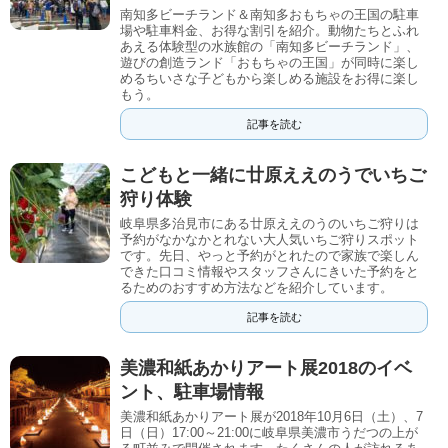
南知多ビーチランド＆南知多おもちゃの王国の駐車
場や駐車料金、お得な割引を紹介。動物たちとふれ
あえる体験型の水族館の「南知多ビーチランド」、
遊びの創造ランド「おもちゃの王国」が同時に楽し
めるちいさな子どもから楽しめる施設をお得に楽し
もう。
記事を読む
こどもと一緒に廿原ええのうでいちご
狩り体験
岐阜県多治見市にある廿原ええのうのいちご狩りは
予約がなかなかとれない大人気いちご狩りスポット
です。先日、やっと予約がとれたので家族で楽しん
できた口コミ情報やスタッフさんにきいた予約をと
るためのおすすめ方法などを紹介しています。
記事を読む
美濃和紙あかりアート展2018のイベ
ント、駐車場情報
美濃和紙あかりアート展が2018年10月6日（土）、7
日（日）17:00～21:00に岐阜県美濃市うだつの上が