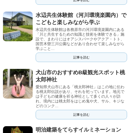
水辺共生体験館（河川環境楽園内）で
こどもと楽しみながら学ぶ
水辺共生体験館は各務原市の河川環境楽園内にある
「川と共生するための知識と技術を体験できる」施
設で、まわりにはオアシスパークやアクア・トト、
国営木曽三川公園などがあり合わせて楽しみながら
学ぶこと...
記事を読む
犬山市のおすすめB級観光スポット桃
太郎神社
愛知県犬山市にある「桃太郎神社」はこの地に伝わ
る桃太郎伝説があり、それを祀っています。地元で
は子どもの健康を祈る神社として多くの人々が訪
れ、境内には桃太郎をはじめ鬼や犬、サル、キジな
どのコンク...
記事を読む
明治建築をてらすイルミネーション