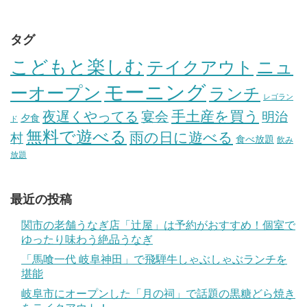
タグ
こどもと楽しむ
テイクアウト
ニュ
モーニング
ーオープン
ランチ
レゴラン
手土産を買う
夜遅くやってる
宴会
明治
夕食
ド
無料で遊べる
雨の日に遊べる
村
食べ放題
飲み
放題
最近の投稿
関市の老舗うなぎ店「辻屋」は予約がおすすめ！個室で
ゆったり味わう絶品うなぎ
「馬喰一代 岐阜神田」で飛騨牛しゃぶしゃぶランチを
堪能
岐阜市にオープンした「月の祠」で話題の黒糖どら焼き