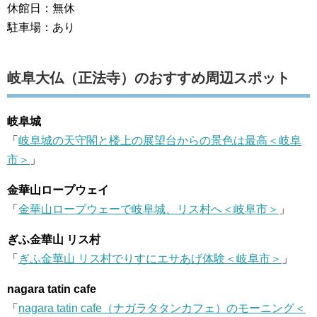
休館日：無休
駐車場：あり
岐阜大仏（正法寺）のおすすめ周辺スポット
岐阜城
「
岐阜城の天守閣と楼上の展望台からの景色は最高＜岐阜
市＞
」
金華山ロープウェイ
「
金華山ロープウェーで岐阜城、リス村へ＜岐阜市＞
」
ぎふ金華山 リス村
「
ぎふ金華山 リス村でりすにエサあげ体験＜岐阜市＞
」
nagara tatin cafe
「
nagara tatin cafe（ナガラタタンカフェ）のモーニング＜