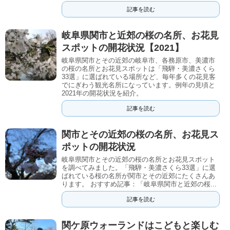
記事を読む
岐阜県関市と近郊の桜の名所、お花見
スポットの開花状況【2021】
岐阜県関市とその近郊の岐阜市、各務原市、美濃市
の桜の名所とお花見スポットは「飛騨・美濃さくら
33選」に選ばれている場所など、毎年多くの花見客
でにぎわう観光名所になっています。例年の見頃と
2021年の開花状況を紹介。
記事を読む
関市とその近郊の桜の名所、お花見ス
ポットの開花状況
岐阜県関市とその近郊の桜の名所とお花見スポット
を調べてみました。「飛騨・美濃さくら33選」に選
ばれている桜の名所が関市とその近郊にたくさんあ
ります。 おすすめ記事：「岐阜県関市と近郊の桜...
記事を読む
関ケ原ウォーランドはこどもと楽しむ