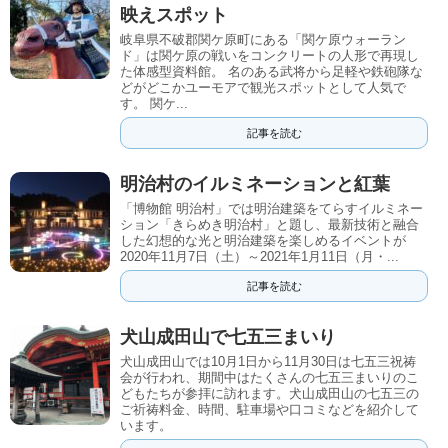
映えスポット
岐阜県不破郡関ケ原町にある「関ケ原ウォーラン
ド」は関ケ原の戦いをコンクリートの人形で再現し
た体感型資料館。 名のある武将から足軽や鉄砲隊な
どがどこかユーモアで観光スポットとして人気で
す。 関ケ...
記事を読む
明治村のイルミネーションと紅葉
「博物館 明治村」では明治建築をてらすイルミネー
ション「きらめき明治村」と題し、最新技術と融合
した幻想的な光と明治建築を楽しめるイベントが
2020年11月7日（土）～2021年1月11日（月・...
記事を読む
犬山成田山で七五三まいり
犬山成田山では10月1日から11月30日は七五三祝祷
会が行われ、期間中はたくさんの七五三まいりのこ
どもたちが参拝に訪れます。犬山成田山の七五三の
ご祈祷料金、時間、駐車場や口コミなどを紹介して
います。