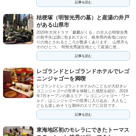
記事を読む
桔梗塚（明智光秀の墓）と産湯の井戸
がある山県市
2020年大河ドラマ「麒麟がくる」の主人公明智光秀
の前半生は謎に包まれており、岐阜県内各地にゆか
りの地とされるところが数多くあります。 山県市も
そのひとつ。 明智光秀誕生地として産湯に使...
記事を読む
レゴランドとレゴランドホテルでレゴ
ニンジャゴーを満喫
レゴランドとレゴランドホテルのこどもが大好きレ
ゴニンジャゴーの世界を体験した感想を紹介。2019
年7月オープンの新エリア「レゴニンジャゴー・ワー
ルド」はニンジャゴーの世界に入り込み、大人もこ
どもも楽しめそうな期待のエリアに注目です。
記事を読む
東海地区初のモレラにできたトーマス