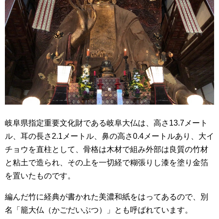
岐阜県指定重要文化財である岐阜大仏は、高さ13.7メート
ル、耳の長さ2.1メートル、鼻の高さ0.4メートルあり、大イ
チョウを直柱として、骨格は木材で組み外部は良質の竹材
と粘土で造られ、その上を一切経で糊張りし漆を塗り金箔
を置いたものです。
編んだ竹に経典が書かれた美濃和紙をはってあるので、別
名「籠大仏（かごだいぶつ）」とも呼ばれています。