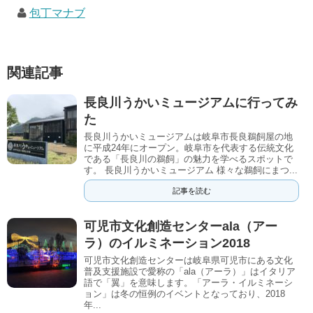
包丁マナブ
関連記事
長良川うかいミュージアムに行ってみ
た
長良川うかいミュージアムは岐阜市長良鵜飼屋の地
に平成24年にオープン。岐阜市を代表する伝統文化
である「長良川の鵜飼」の魅力を学べるスポットで
す。 長良川うかいミュージアム 様々な鵜飼にまつ...
記事を読む
可児市文化創造センターala（アー
ラ）のイルミネーション2018
可児市文化創造センターは岐阜県可児市にある文化
普及支援施設で愛称の「ala（アーラ）」はイタリア
語で「翼」を意味します。「アーラ・イルミネーシ
ョン」は冬の恒例のイベントとなっており、2018
年...