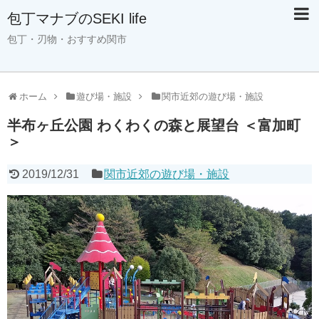
包丁マナブのSEKI life
包丁・刃物・おすすめ関市
ホーム
遊び場・施設
関市近郊の遊び場・施設
半布ヶ丘公園 わくわくの森と展望台 ＜富加町
＞
2019/12/31
関市近郊の遊び場・施設