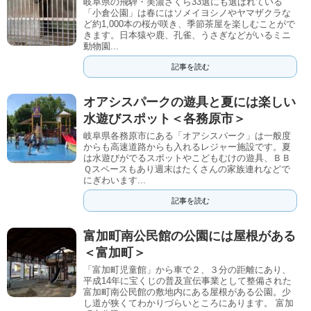
岐阜県の飛騨・美濃さくら33選にも選ばれている
「小倉公園」は春にはソメイヨシノやヤマザクラな
ど約1,000本の桜が咲き、季節茶屋を楽しむことがで
きます。日本猿や鹿、孔雀、うさぎなどがいるミニ
動物園...
記事を読む
オアシスパークの遊具と夏には楽しい
水遊びスポット＜各務原市＞
岐阜県各務原市にある「オアシスパーク」は一般度
からも高速道路からも入れるレジャー施設です。夏
は水遊びがでるスポットやこどもむけの遊具、ＢＢ
Ｑスペースもあり週末はたくさんの家族連れなどで
にぎわいます...
記事を読む
富加町南公民館の公園には屋根がある
＜富加町＞
「富加町児童館」から車で２、３分の距離にあり、
平成14年に宝くじの普及宣伝事業として整備された
富加町南公民館の敷地内にある屋根がある公園。少
し道が狭くてわかりづらいところにあります。 富加