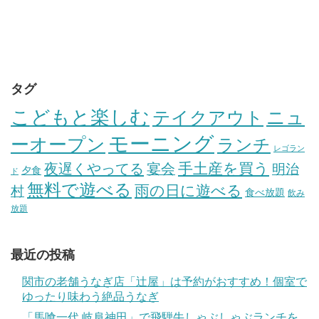
タグ
こどもと楽しむ
テイクアウト
ニュ
モーニング
ーオープン
ランチ
レゴラン
手土産を買う
夜遅くやってる
宴会
明治
夕食
ド
無料で遊べる
雨の日に遊べる
村
食べ放題
飲み
放題
最近の投稿
関市の老舗うなぎ店「辻屋」は予約がおすすめ！個室で
ゆったり味わう絶品うなぎ
「馬喰一代 岐阜神田」で飛騨牛しゃぶしゃぶランチを