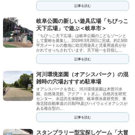
記事を読む
岐阜公園の新しい遊具広場「ちびっこ
天下広場」で遊ぶ＜岐阜市＞
「ちびっこ天下広場」は岐阜公園のこどもゾーンと
して愛称を募集し、2018年3月28日に完成。約2,500
平方メートルの敷地に幼児用遊具と児童用遊具が分
かれてせっちされています。天下統一を目指し...
記事を読む
河川環境楽園（オアシスパーク）の混
雑時の穴場おすすめ駐車場
オアシスパークを含む、河川環境楽園は木曽川水
園、自然発見館、アクア・トトぎふ、自然共生研究
センター、水辺共生体験館、岐阜県水産研究所、東
海北陸自動車道の川島PA及びハイウェイオアシスが
ある複合型の...
記事を読む
スタンプラリー型宝探しゲーム「大冒