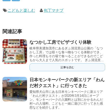
こどもと楽しむ
包丁マナブ
関連記事
なつかし工房でピザづくり体験
岐阜県美濃加茂市にあるぎふ清流里山公園の「なつ
かし工房」では様々な食べ物をつくる体験ができ、
作った料理もその場で食べることができるのでこど
もから大人まで人気のスポットです。 ぎふ清流里...
記事を読む
日本モンキーパークの新エリア「わん
だ村クエスト」に行ってきた
愛知県犬山市にある日本モンキーパークに新エリア
「わんだ村クエスト」が2020年3月14日にオープ
ン。モンキーパークの入園料とは別にかかるわんだ
村への入場料、こどもと一緒に遊びに行ってきた感
想などを紹介します。