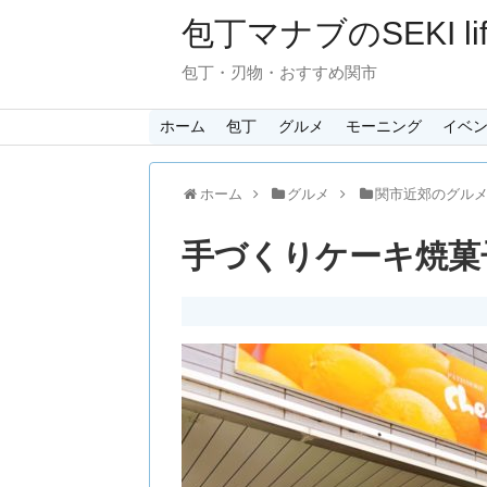
包丁マナブのSEKI lif
包丁・刃物・おすすめ関市
ホーム
包丁
グルメ
モーニング
イベ
ホーム
グルメ
関市近郊のグル
手づくりケーキ焼菓