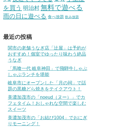
無料で遊べる
を買う
明治村
雨の日に遊べる
食べ放題
飲み放題
最近の投稿
関市の老舗うなぎ店「辻屋」は予約が
おすすめ！個室でゆったり味わう絶品
うなぎ
「馬喰一代 岐阜神田」で飛騨牛しゃぶ
しゃぶランチを堪能
岐阜市にオープンした「月の祠」で話
題の黒糖どら焼きをテイクアウト！
美濃加茂市の「noeud（ヌー）」でカ
フェタイム！おしゃれな空間で楽しむ
スイーツ
美濃加茂市の「お結び1004」でおにぎ
りモーニング！