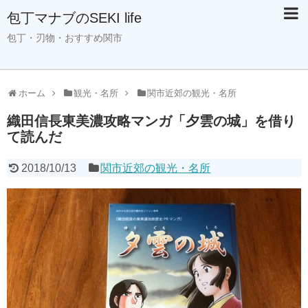
包丁マナブのSEKI life
包丁・刃物・おすすめ関市
ホーム
観光・名所
関市近郊の観光・名所
織田信長東美濃攻略マンガ「夕雲の城」を借り
て読んだ
2018/10/13
関市近郊の観光・名所