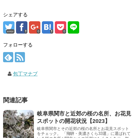
シェアする
error
0
0
フォローする
包丁マナブ
関連記事
岐阜県関市と近郊の桜の名所、お花見
スポットの開花状況【2023】
岐阜県関市とその近郊の桜の名所とお花見スポット
をチェック。 「飛騨・美濃さくら33選」に選ばれて