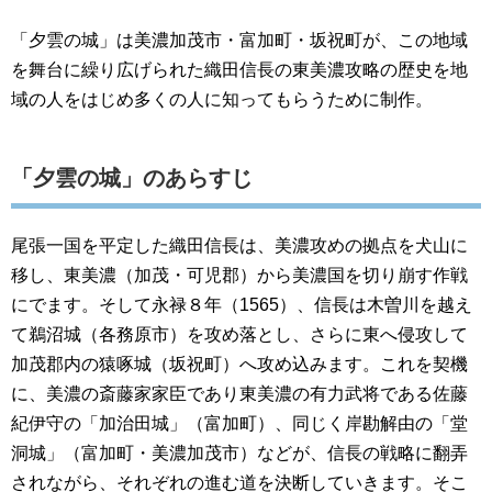
「夕雲の城」は美濃加茂市・富加町・坂祝町が、この地域
を舞台に繰り広げられた織田信長の東美濃攻略の歴史を地
域の人をはじめ多くの人に知ってもらうために制作。
「夕雲の城」のあらすじ
尾張一国を平定した織田信長は、美濃攻めの拠点を犬山に
移し、東美濃（加茂・可児郡）から美濃国を切り崩す作戦
にでます。そして永禄８年（1565）、信長は木曽川を越え
て鵜沼城（各務原市）を攻め落とし、さらに東へ侵攻して
加茂郡内の猿啄城（坂祝町）へ攻め込みます。これを契機
に、美濃の斎藤家家臣であり東美濃の有力武将である佐藤
紀伊守の「加治田城」（富加町）、同じく岸勘解由の「堂
洞城」（富加町・美濃加茂市）などが、信長の戦略に翻弄
されながら、それぞれの進む道を決断していきます。そこ