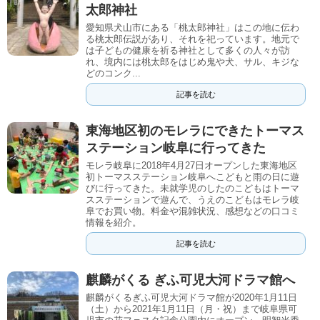
太郎神社
愛知県犬山市にある「桃太郎神社」はこの地に伝わ
る桃太郎伝説があり、それを祀っています。地元で
は子どもの健康を祈る神社として多くの人々が訪
れ、境内には桃太郎をはじめ鬼や犬、サル、キジな
どのコンク...
記事を読む
東海地区初のモレラにできたトーマス
ステーション岐阜に行ってきた
モレラ岐阜に2018年4月27日オープンした東海地区
初トーマスステーション岐阜へこどもと雨の日に遊
びに行ってきた。未就学児のしたのこどもはトーマ
スステーションで遊んで、うえのこどもはモレラ岐
阜でお買い物。料金や混雑状況、感想などの口コミ
情報を紹介。
記事を読む
麒麟がくる ぎふ可児大河ドラマ館へ
麒麟がくるぎふ可児大河ドラマ館が2020年1月11日
（土）から2021年1月11日（月・祝）まで岐阜県可