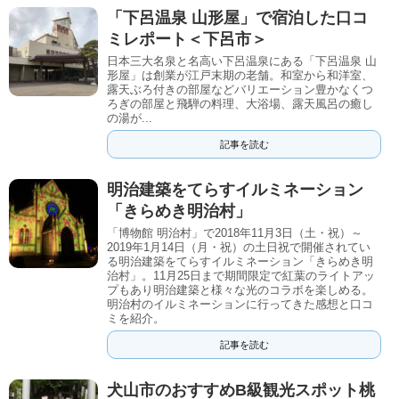
「下呂温泉 山形屋」で宿泊した口コ
ミレポート＜下呂市＞
日本三大名泉と名高い下呂温泉にある「下呂温泉 山
形屋」は創業が江戸末期の老舗。和室から和洋室、
露天ぶろ付きの部屋などバリエーション豊かなくつ
ろぎの部屋と飛騨の料理、大浴場、露天風呂の癒し
の湯が...
記事を読む
明治建築をてらすイルミネーション
「きらめき明治村」
「博物館 明治村」で2018年11月3日（土・祝）～
2019年1月14日（月・祝）の土日祝で開催されてい
る明治建築をてらすイルミネーション「きらめき明
治村」。11月25日まで期間限定で紅葉のライトアッ
プもあり明治建築と様々な光のコラボを楽しめる。
明治村のイルミネーションに行ってきた感想と口コ
ミを紹介。
記事を読む
犬山市のおすすめB級観光スポット桃