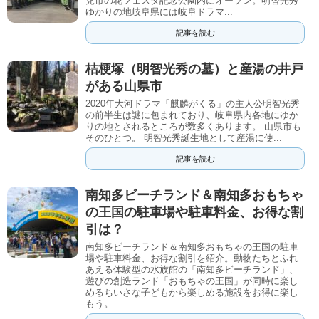
児市の花フェスタ記念公園内にオープン。明智光秀
ゆかりの地岐阜県には岐阜ドラマ...
記事を読む
桔梗塚（明智光秀の墓）と産湯の井戸
がある山県市
2020年大河ドラマ「麒麟がくる」の主人公明智光秀
の前半生は謎に包まれており、岐阜県内各地にゆか
りの地とされるところが数多くあります。 山県市も
そのひとつ。 明智光秀誕生地として産湯に使...
記事を読む
南知多ビーチランド＆南知多おもちゃ
の王国の駐車場や駐車料金、お得な割
引は？
南知多ビーチランド＆南知多おもちゃの王国の駐車
場や駐車料金、お得な割引を紹介。動物たちとふれ
あえる体験型の水族館の「南知多ビーチランド」、
遊びの創造ランド「おもちゃの王国」が同時に楽し
めるちいさな子どもから楽しめる施設をお得に楽し
もう。