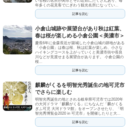
いる桜の名所が関市とその近郊にたくさんあり、毎
年多くの花見客でにぎわう観光名所になってい...
記事を読む
小倉山城跡や展望台があり秋は紅葉、
春は桜が楽しめる小倉公園＜美濃市＞
慶長6年に金森長近が築城した小倉山城の跡地がある
「小倉公園」は春は桜、秋は紅葉が楽しめ、小さな
ハイキングコースを上がっていくと美濃市街や長良
川などが見渡せまる展望台があります。 小倉公園の
桜...
記事を読む
麒麟がくるを明智光秀誕生の地可児市
でさらに楽しむ
明智光秀誕生の地とされる岐阜県可児市では2020年
の大河ドラマ「麒麟がくる」にちなんだ「麟がくる
ぎふ可児 大河ドラマ館」をオープンさせたり、「明
智光秀博覧会2020 in 可児市」を開催したりと大...
記事を読む