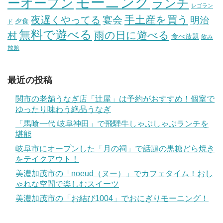
モーニング
ーオープン
ランチ
レゴラン
手土産を買う
夜遅くやってる
宴会
明治
夕食
ド
無料で遊べる
雨の日に遊べる
村
食べ放題
飲み
放題
最近の投稿
関市の老舗うなぎ店「辻屋」は予約がおすすめ！個室で
ゆったり味わう絶品うなぎ
「馬喰一代 岐阜神田」で飛騨牛しゃぶしゃぶランチを
堪能
岐阜市にオープンした「月の祠」で話題の黒糖どら焼き
をテイクアウト！
美濃加茂市の「noeud（ヌー）」でカフェタイム！おし
ゃれな空間で楽しむスイーツ
美濃加茂市の「お結び1004」でおにぎりモーニング！