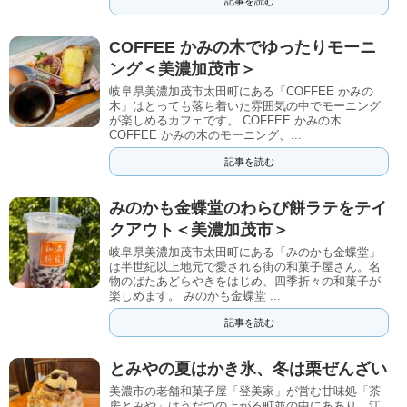
記事を読む
COFFEE かみの木でゆったりモーニ
ング＜美濃加茂市＞
岐阜県美濃加茂市太田町にある「COFFEE かみの
木」はとっても落ち着いた雰囲気の中でモーニング
が楽しめるカフェです。 COFFEE かみの木
COFFEE かみの木のモーニング、...
記事を読む
みのかも金蝶堂のわらび餅ラテをテイ
クアウト＜美濃加茂市＞
岐阜県美濃加茂市太田町にある「みのかも金蝶堂」
は半世紀以上地元で愛される街の和菓子屋さん。名
物のばたあどらやきをはじめ、四季折々の和菓子が
楽しめます。 みのかも金蝶堂 ...
記事を読む
とみやの夏はかき氷、冬は栗ぜんざい
美濃市の老舗和菓子屋「登美家」が営む甘味処「茶
房とみや」はうだつの上がる町並の中にああり、江