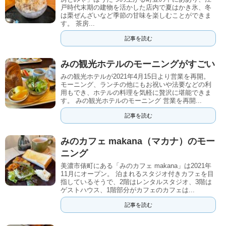
戸時代末期の建物を活かした店内で夏はかき氷、冬
は栗ぜんざいなど季節の甘味を楽しむことができま
す。 茶房...
記事を読む
みの観光ホテルのモーニングがすごい
みの観光ホテルが2021年4月15日より営業を再開。
モーニング、ランチの他にもお祝いや法要などの利
用もでき、ホテルの料理を気軽に贅沢に堪能できま
す。 みの観光ホテルのモーニング 営業を再開...
記事を読む
みのカフェ makana（マカナ）のモー
ニング
美濃市俵町にある「みのカフェ makana」は2021年
11月にオープン。 泊まれるスタジオ付きカフェを目
指しているそうで、2階はレンタルスタジオ、3階は
ゲストハウス、1階部分がカフェのカフェは...
記事を読む