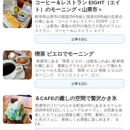
コーヒー＆レストラン EIGHT（エイ
ト）のモーニング＜山県市＞
岐阜県山県市の国道256号線と国道418号線の交差点
の角にある「コーヒー＆レストラン EIGHT（エイ
ト）」は黄色い看板が目印の地元で人気のカフェレ
ストラン。 コーヒー＆レストラン エイト ...
記事を読む
喫茶 ピエロでモーニング
美濃市にある「喫茶 ピエロ」は観光ふれあい駐車場
の横にあり、素敵なママさんがサイフォンで淹れる
コーヒーが人気のお店。 喫茶 ピエロ 喫茶 ピエロの
モーニング、ドリンクメニュー、口コ...
記事を読む
＆CAFEの癒しの空間で贅沢かき氷
美濃市のうだつの上がる町並の中にある＆カフェが
2020年8月1日にリニューアルオープン。古民家を改
装したカフェはお洒落な癒し空間。素材にこだわっ
た氷カフェに、美味しくお洒落に楽しめます。 ＆
CA...