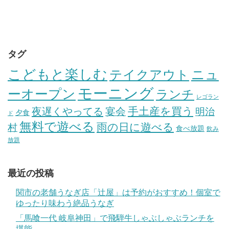
タグ
こどもと楽しむ
テイクアウト
ニュ
モーニング
ーオープン
ランチ
レゴラン
手土産を買う
夜遅くやってる
宴会
明治
夕食
ド
無料で遊べる
雨の日に遊べる
村
食べ放題
飲み
放題
最近の投稿
関市の老舗うなぎ店「辻屋」は予約がおすすめ！個室で
ゆったり味わう絶品うなぎ
「馬喰一代 岐阜神田」で飛騨牛しゃぶしゃぶランチを
堪能