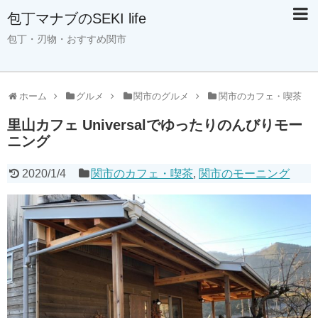
包丁マナブのSEKI life
包丁・刃物・おすすめ関市
ホーム
グルメ
関市のグルメ
関市のカフェ・喫茶
里山カフェ Universalでゆったりのんびりモー
ニング
2020/1/4
関市のカフェ・喫茶
,
関市のモーニング