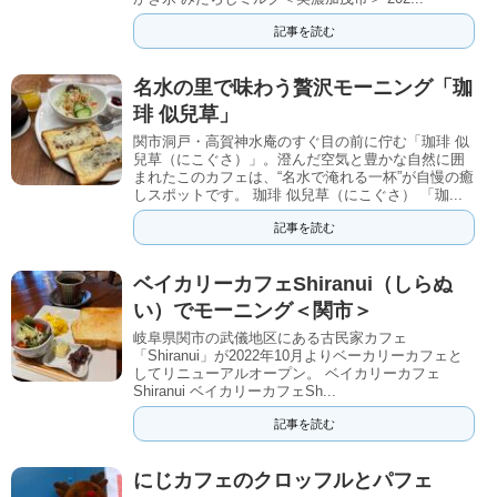
記事を読む
名水の里で味わう贅沢モーニング「珈
琲 似兒草」
関市洞戸・高賀神水庵のすぐ目の前に佇む「珈琲 似
兒草（にこぐさ）」。澄んだ空気と豊かな自然に囲
まれたこのカフェは、“名水で淹れる一杯”が自慢の癒
しスポットです。 珈琲 似兒草（にこぐさ） 「珈...
記事を読む
ベイカリーカフェShiranui（しらぬ
い）でモーニング＜関市＞
岐阜県関市の武儀地区にある古民家カフェ
「Shiranui」が2022年10月よりベーカリーカフェと
してリニューアルオープン。 ベイカリーカフェ
Shiranui ベイカリーカフェSh...
記事を読む
にじカフェのクロッフルとパフェ