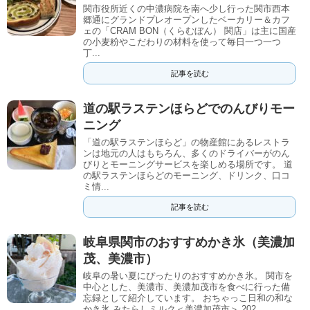
関市役所近くの中濃病院を南へ少し行った関市西本
郷通にグランドプレオープンしたベーカリー＆カフ
ェの「CRAM BON（くらむぼん） 関店」は主に国産
の小麦粉やこだわりの材料を使って毎日一つ一つ
丁...
記事を読む
道の駅ラステンほらどでのんびりモー
ニング
「道の駅ラステンほらど」の物産館にあるレストラ
ンは地元の人はもちろん、多くのドライバーがのん
びりとモーニングサービスを楽しめる場所です。 道
の駅ラステンほらどのモーニング、ドリンク、口コ
ミ情...
記事を読む
岐阜県関市のおすすめかき氷（美濃加
茂、美濃市）
岐阜の暑い夏にぴったりのおすすめかき氷。 関市を
中心とした、美濃市、美濃加茂市を食べに行った備
忘録として紹介しています。 おちゃっこ日和の和な
かき氷 みたらしミルク＜美濃加茂市＞ 202...