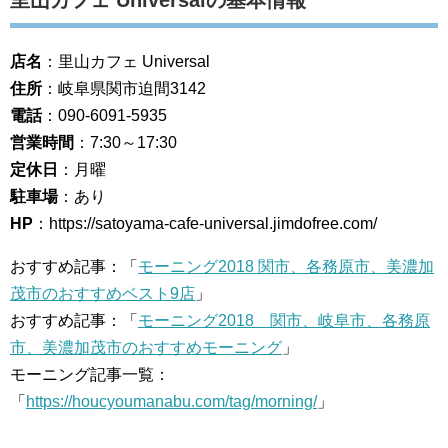
店名
：里山カフェ Universal
住所
：岐阜県関市迫間3142
電話
：090-6091-5935
営業時間
：7:30～17:30
定休日
：月曜
駐車場
：あり
HP
：https://satoyama-cafe-universal.jimdofree.com/
おすすめ記事：「
モーニング2018 関市、各務原市、美濃加
茂市のおすすめベスト9店
」
おすすめ記事：「
モーニング2018 関市、岐阜市、各務原
市、美濃加茂市のおすすめモーニング
」
モーニング記事一覧：
「
https://houcyoumanabu.com/tag/morning/
」