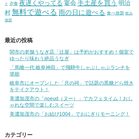
手土産を買う
夜遅くやってる
宴会
明治
夕食
ド
無料で遊べる
雨の日に遊べる
村
食べ放題
飲み
放題
最近の投稿
関市の老舗うなぎ店「辻屋」は予約がおすすめ！個室で
ゆったり味わう絶品うなぎ
「馬喰一代 岐阜神田」で飛騨牛しゃぶしゃぶランチを
堪能
岐阜市にオープンした「月の祠」で話題の黒糖どら焼き
をテイクアウト！
美濃加茂市の「noeud（ヌー）」でカフェタイム！おし
ゃれな空間で楽しむスイーツ
美濃加茂市の「お結び1004」でおにぎりモーニング！
カテゴリー