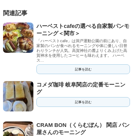
関連記事
ハーベストcafeの選べる自家製パンモ
ーニング＜関市＞
「ハーベストcafe」は洞戸運動公園の前にあり、自
家製のパンが食べれるモーニングや体に優しい日替
わりランチが人気。高賀神社の麓よりくみ上げた高
賀神水を使用したコーヒーも味わえます。 ハーベ
ス...
記事を読む
コメダ珈琲 岐阜関店の定番モーニン
グ
記事を読む
CRAM BON（くらむぼん） 関店 パン
屋さんのモーニング