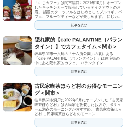
「にじカフェ」は関市稲口に2021年10月にオープン
したキッチンカーで販売しているテイクアウトのお
店。 話題のクロッフルをはじめとしてプルコギ、パ
フェ、フルーツティーなどが楽しめます。 にじカ...
記事を読む
隠れ家的【cafe PALANTINE（パラン
タイン）】でカフェタイム＜関市＞
岐阜県関市十六所の「十六所公園」の裏にある
「cafe PALANTINE（パランタイン）」は住宅街の
中にある隠れ家的カフェ。 パランタイン ...
記事を読む
古民家喫茶ほらど村のお得なモーニン
グ＜関市＞
岐阜県関市洞戸に2022年5月にオープンした「古民家
喫茶ほらど村」は古民家を改装したお店で、ボリュ
ーム満点のモーニングがおすすめ。 古民家喫茶ほら
ど村 古民家喫茶ほらど村のモーニン...
記事を読む