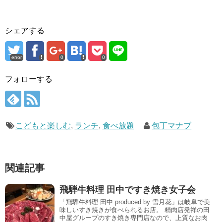
シェアする
error
0
0
フォローする
こどもと楽しむ
,
ランチ
,
食べ放題
包丁マナブ
関連記事
飛騨牛料理 田中ですき焼き女子会
「飛騨牛料理 田中 produced by 雪月花」は岐阜で美
味しいすき焼きが食べられるお店。 精肉店発祥の田
中屋グループのすき焼き専門店なので、上質なお肉