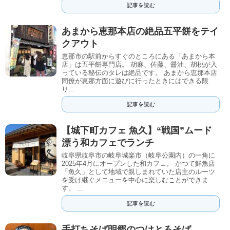
記事を読む
あまから恵那本店の絶品五平餅をテイ
クアウト
恵那市の駅前からすぐのところにある「あまから本
店」は五平餅専門店。 胡麻、佐藤、醤油、胡桃が入
っている秘伝のタレは絶品です。 あまから恵那本店
同僚が恵那方面に遊びに行ったときにはできる限
り...
記事を読む
【城下町カフェ 魚久】“戦国”ムード
漂う和カフェでランチ
岐阜県岐阜市の岐阜城楽市（岐阜公園内）の一角に
2025年4月にオープンした和カフェ。 かつて鮮魚店
「魚久」として地域で親しまれていた店主のルーツ
を受け継ぐメニューを中心に楽しむことができま
す。 ...
記事を読む
手打ちそば明郷のつけとろそば