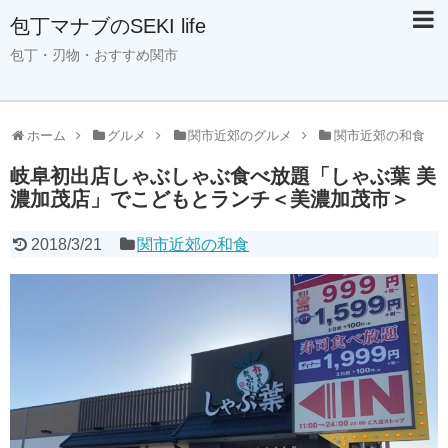
包丁マナブのSEKI life
包丁・刃物・おすすめ関市
ホーム
グルメ
関市近郊のグルメ
関市近郊の和食
岐阜初出店しゃぶしゃぶ食べ放題「しゃぶ葉 美
濃加茂店」でこどもとランチ＜美濃加茂市＞
2018/3/21
関市近郊の和食