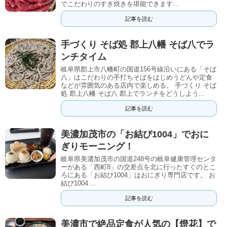
でこだわりのすき焼きを堪能できます...
記事を読む
手づくり そば処 郡上八幡 そば八でラ
ンチタイム
岐阜県郡上市八幡町の国道156号線沿いにある「そば
八」はこだわりの手打ちそばをはじめうどんや定食
などが雰囲気のある店内で楽しめる。 手づくり そば
処 郡上八幡 そば八 郡上でランチをどうしよう...
記事を読む
美濃加茂市の「お結び1004」でおに
ぎりモーニング！
岐阜県美濃加茂市の国道248号の岐阜健康管理センタ
ーがある「西町8」の交差点を北に行ったすぐのとこ
ろにある「お結び1004」はおにぎり専門店です。 お
結び1004 ...
記事を読む
美濃市で絶品定食が人気の【燈花】で