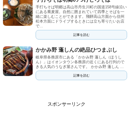
手打ちそば明郷は高山市丹生川町の国道158号線沿い
にある蕎麦屋。自然に囲まれていて四季とそばを一
緒に楽しむことができます。飛騨高山方面から信州
松本方面にドライブするときには立ち寄りたいお店
で...
記事を読む
かかみ野 蓬しんの絶品ひつまぶし
岐阜県各務原市にある「かかみ野 蓬しん（ほうし
ん）」はイオンタウン各務原の近くにある行列ので
きる人気のうなぎ屋さんです。 かかみ野 蓬しん ...
記事を読む
スポンサーリンク