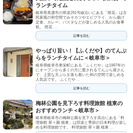
ランチタイム
岐阜県美濃市の県道291号線沿いにある「燈花」は古
民家風の和空間でみそカツやエビフライ、から揚げ
定食、カレー、パスタなどが楽しめる人気のお食事
処。 燈花 ...
記事を読む
やっぱり旨い！【ふくだや】のてんぷ
らをランチタイムに＜岐阜市＞
岐阜県岐阜市東栄町にある「ふくだや」は1997年の
にオープンから多くの方に愛されるてんぷら屋さん
で、上質な天ぷらを落ち着いた和の空間で楽しめる
人気店です。 ふくだや ...
記事を読む
梅林公園を見下ろす料理旅館 植東の
おすすめランチ＜岐阜市＞
岐阜県岐阜市の梅林公園を見下ろす高台にある「料
理旅館 翠々園 植東」は田楽と季節の日本料理が楽し
める料理旅館です。 料理旅館 翠々園 植東 ...