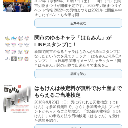
2023年（令和5年）10月7日（土）、10日（日）に関
市刃物まつりが開催予定です。 2022年刃物まつりイ
ベント情報 2022年の刃物まつりは2021年に開催を中
止したイベントも今年は開...
記事を読む
関市のゆるキャラ「はもみん」が
LINEスタンプに！
新聞で関市のゆるキャラはもみんがLINEスタンプに
なったというのを見てチェック！ はもみんがLINEス
タンプに！ ＜岐阜県関市イメージキャラクター「関
＊はもみん」関の刃物で出来た耳で未来を...
記事を読む
はもけんは検定料が無料でお土産まで
もらえるご当地検定
2018年9月23日（日）刃に行われる刃物検定（はも
けん）は参加費無料で、さらに参加者全員にプレゼ
ントがもらえるご当地検定。「第5回刃物検定（はも
けん）」の申込方法や刃物検定（はもけん）を受け
た感想を紹介。