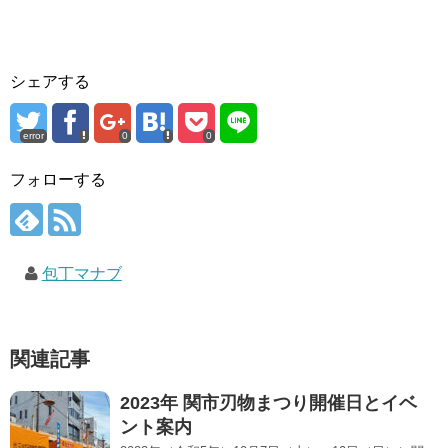
シェアする
error
0
0
フォローする
包丁マナブ
関連記事
2023年 関市刃物まつり開催日とイベ
ント案内