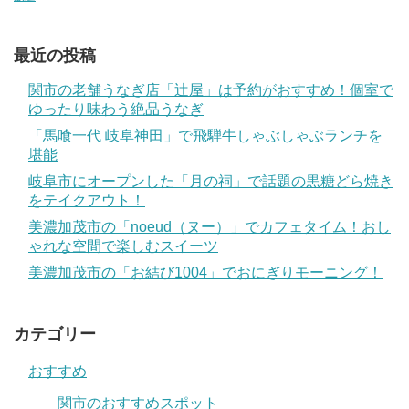
最近の投稿
関市の老舗うなぎ店「辻屋」は予約がおすすめ！個室で
ゆったり味わう絶品うなぎ
「馬喰一代 岐阜神田」で飛騨牛しゃぶしゃぶランチを
堪能
岐阜市にオープンした「月の祠」で話題の黒糖どら焼き
をテイクアウト！
美濃加茂市の「noeud（ヌー）」でカフェタイム！おし
ゃれな空間で楽しむスイーツ
美濃加茂市の「お結び1004」でおにぎりモーニング！
カテゴリー
おすすめ
関市のおすすめスポット