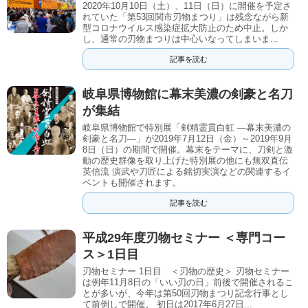
2020年10月10日（土）、11日（日）に開催を予定さ
れていた「第53回関市刃物まつり」は残念ながら新
型コロナウイルス感染症拡大防止のため中止。しか
し、通常の刃物まつりは中心いなってしまいま...
記事を読む
岐阜県博物館に幕末美濃の剣豪と名刀
が集結
岐阜県博物館で特別展「剣精霊貫白虹 ―幕末美濃の
剣豪と名刀―」が2019年7月12日（金）～2019年9月
8日（日）の期間で開催。幕末をテーマに、刀剣と激
動の歴史群像を取り上げた特別展の他にも無双直伝
英信流 演武や刀匠による銘切実演などの関連するイ
ベントも開催されます。
記事を読む
平成29年度刃物セミナー ＜専門コー
ス＞1日目
刃物セミナー 1日目 ＜刃物の歴史＞ 刃物セミナー
は例年11月8日の「いい刃の日」前後で開催されるこ
とが多いが、今年は第50回刃物まつり記念行事とし
て前倒しで開催。 初日は2017年6月27日...